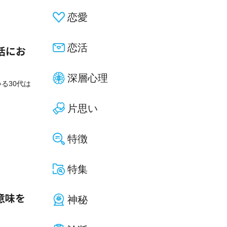
恋愛
恋活
活にお
深層心理
る30代は
片思い
特徴
特集
意味を
神秘