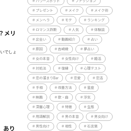
パワースポット
ファッション
プレゼント
メイク
メイク術
メンヘラ
モテ
ランキング
ロマンス詐欺
人気
体験談
？メリ
出会い
動画紹介
占い
原因
吉崎綾
夢占い
多いでしょ
女の本音
女性向け
婚活
対処法
復縁
心理テスト
恋の溜まりBar
恋愛
恋活
手相
改善方法
星座
映画
歌・曲
浮気
深層心理
特徴
生態
用語解説
男の本音
男女向け
男性向け
相性
石言葉
】あり