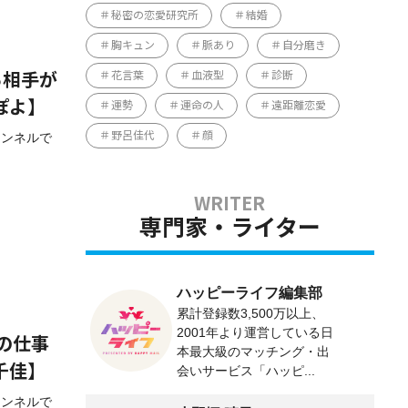
秘密の恋愛研究所
結婚
胸キュン
脈あり
自分磨き
花言葉
血液型
診断
る相手が
ぽよ】
運勢
運命の人
遠距離恋愛
ャンネルで
野呂佳代
顔
専門家・ライター
ハッピーライフ編集部
累計登録数3,500万以上、
2001年より運営している日
の仕事
本最大級のマッチング・出
千佳】
会いサービス「ハッピ...
ャンネルで