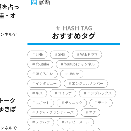
診断
運を占っ
佳・オ
ャンネルで
おすすめタグ
LINE
SNS
Webドラマ
Youtube
Youtubeチャンネル
ほくろ占い
ほのか
インタビュー
エンジェルナンバー
キス
コイラボ
コンプレックス
トーク
スポット
テクニック
デート
ゆきぽ
ナジャ・グランディーバ
ネタ
ノウハウ
ハッピーメール
ャンネルで