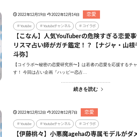
恋愛
2022年12月19日
2022年12月14日
Youtube
Youtubeチャンネル
コイラボ
【こなん】人気YouTuberの危険すぎる恋愛
リスマ占い師がガチ鑑定！？【ナジャ・山根
斗弥】
【コイラボ〜秘密の恋愛研究所〜】は若者の恋愛を応援するチ
す！ 今回は占い企画『ハッピー恋占…
続きを読む
恋愛
2022年12月12日
2022年12月7日
Youtube
Youtubeチャンネル
コイラボ
【伊藤桃々】小悪魔agehaの専属モデルがダ