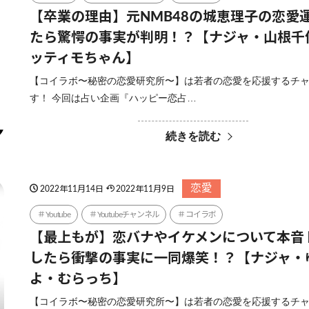
【卒業の理由】元NMB48の城恵理子の恋愛
たら驚愕の事実が判明！？【ナジャ・山根千
ッティモちゃん】
【コイラボ〜秘密の恋愛研究所〜】は若者の恋愛を応援するチ
す！ 今回は占い企画『ハッピー恋占…
続きを読む
恋愛
2022年11月14日
2022年11月9日
Youtube
Youtubeチャンネル
コイラボ
【最上もが】恋バナやイケメンについて本音
したら衝撃の事実に一同爆笑！？【ナジャ・
よ・むらっち】
【コイラボ〜秘密の恋愛研究所〜】は若者の恋愛を応援するチ