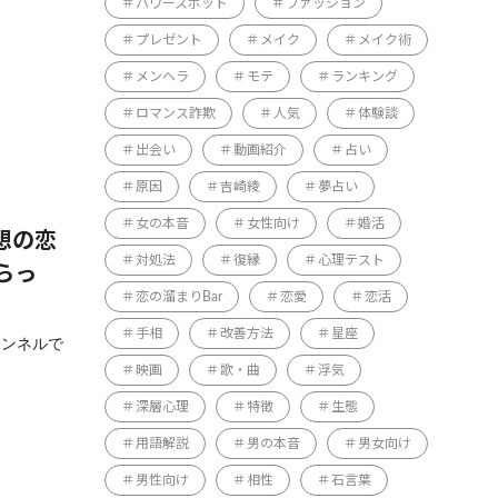
パワースポット
ファッション
プレゼント
メイク
メイク術
メンヘラ
モテ
ランキング
ロマンス詐欺
人気
体験談
出会い
動画紹介
占い
原因
吉崎綾
夢占い
女の本音
女性向け
婚活
想の恋
対処法
復縁
心理テスト
らっ
恋の溜まりBar
恋愛
恋活
手相
改善方法
星座
ャンネルで
映画
歌・曲
浮気
深層心理
特徴
生態
用語解説
男の本音
男女向け
男性向け
相性
石言葉