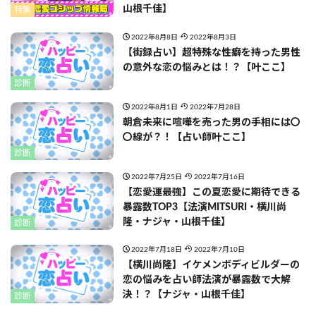
山根千佳】
特集
2022年8月8日
2022年8月3日
【街録占い】超特殊な性癖を持った男性
の意外な恋の悩みとは！？【叶ここ】
診断
2022年8月1日
2022年7月28日
朝倉未来に喧嘩を売った男の手相には〇
〇線が？！【占い師叶ここ】
診断
2022年7月25日
2022年7月16日
【恋愛運最強】この夏恋愛に期待できる
暴露数TOP3【法演MITSURI・横川尚
隆・ナジャ・山根千佳】
診断
2022年7月18日
2022年7月10日
【横川尚隆】イケメンボディビルダーの
恋の悩みを占い師法演が暴露数で大解
決！？【ナジャ・山根千佳】
診断