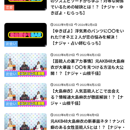
のクズエピソードから学ぶ！対等な関係
でいるための秘訣とは！？【ナジャ・ゆ
恋愛
きぽよ・むらっち】
2022年9月5日
2026年2月6日
【ゆきぽよ】浮気男のパンツに〇〇をい
れた!?オネエ２人が恋の悩みを解決！
【ナジャ・占い師むらっち】
出会い
2022年8月29日
2022年8月23日
【芸能人の裏アカ事情】元AKB48大島麻
衣が大暴露！〇〇を見つける方法も大公
開！？【ナジャ・山根千佳】
出会い
2022年8月22日
2022年8月22日
【大島麻衣】人気芸能人どこで出会え
る？情報通大島麻衣が徹底解説！？【ナ
ジャ・山根千佳】
出会い
2022年8月15日
2022年8月9日
元AKB48大島麻衣の新暴露ネタ！ナンパ
癖のある女性芸能人Sとは！？【ナジャ・