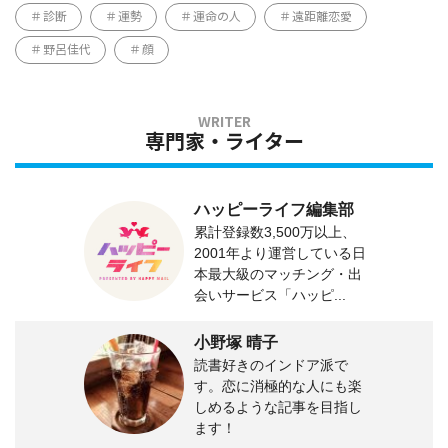
診断
運勢
運命の人
遠距離恋愛
野呂佳代
顔
専門家・ライター
ハッピーライフ編集部
累計登録数3,500万以上、
2001年より運営している日
本最大級のマッチング・出
会いサービス「ハッピ...
小野塚 晴子
読書好きのインドア派で
す。恋に消極的な人にも楽
しめるような記事を目指し
ます！