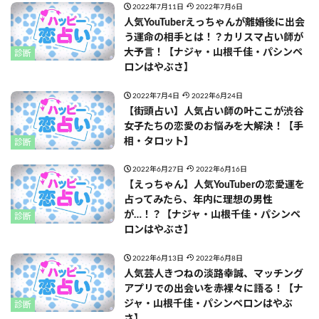
2022年7月11日
2022年7月6日
人気YouTuberえっちゃんが離婚後に出会
う運命の相手とは！？カリスマ占い師が
大予言！【ナジャ・山根千佳・パシンペ
診断
ロンはやぶさ】
2022年7月4日
2022年6月24日
【街頭占い】人気占い師の叶ここが渋谷
女子たちの恋愛のお悩みを大解決！【手
相・タロット】
診断
2022年6月27日
2022年6月16日
【えっちゃん】人気YouTuberの恋愛運を
占ってみたら、年内に理想の男性
が…！？【ナジャ・山根千佳・パシンペ
診断
ロンはやぶさ】
2022年6月13日
2022年6月8日
人気芸人きつねの淡路幸誠、マッチング
アプリでの出会いを赤裸々に語る！【ナ
ジャ・山根千佳・パシンペロンはやぶ
診断