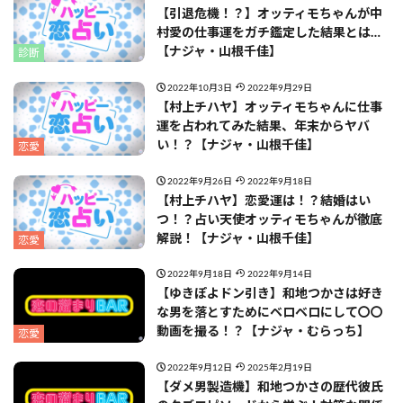
【引退危機！？】オッティモちゃんが中
村愛の仕事運をガチ鑑定した結果とは…
【ナジャ・山根千佳】
診断
2022年10月3日
2022年9月29日
【村上チハヤ】オッティモちゃんに仕事
運を占われてみた結果、年末からヤバ
い！？【ナジャ・山根千佳】
恋愛
2022年9月26日
2022年9月18日
【村上チハヤ】恋愛運は！？結婚はい
つ！？占い天使オッティモちゃんが徹底
解説！【ナジャ・山根千佳】
恋愛
2022年9月18日
2022年9月14日
【ゆきぽよドン引き】和地つかさは好き
な男を落とすためにベロベロにして〇〇
動画を撮る！？【ナジャ・むらっち】
恋愛
2022年9月12日
2025年2月19日
【ダメ男製造機】和地つかさの歴代彼氏