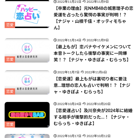
2022年11月21日
2022年11月9日
【卒業の理由】元NMB48の城恵理子の恋
愛運を占ったら驚愕の事実が判明！？
【ナジャ・山根千佳・オッティモちゃ
恋愛
ん】
2022年11月14日
2022年11月9日
【最上もが】恋バナやイケメンについて
本音トークしたら衝撃の事実に一同爆
恋愛
笑！？【ナジャ・ゆきぽよ・むらっち】
2022年11月7日
2022年11月6日
【恋愛運】最上もがは裏切り者に要注
意…理想の恋人も占いで判明！？【ナジ
恋愛
ャ・ゆきぽよ・むらっち】
2022年10月24日
2022年10月20日
【恋愛運占い】及川奈央が2024年に結婚
する相手が衝撃的だった…！【ナジャ・
むらっち・ゆきぽよ】
恋愛
2022年10月17日
2022年10月12日