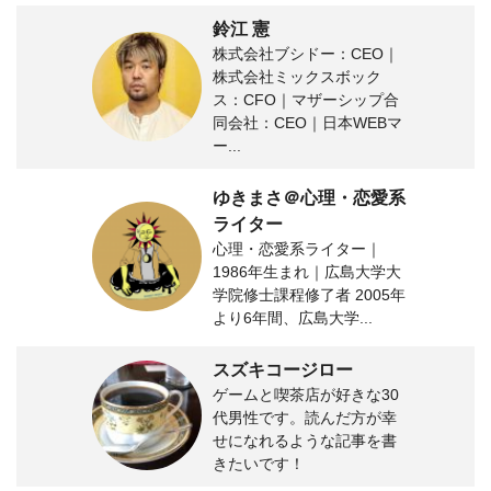
鈴江 憲
株式会社ブシドー：CEO｜
株式会社ミックスボック
ス：CFO｜マザーシップ合
同会社：CEO｜日本WEBマ
ー...
ゆきまさ＠心理・恋愛系
ライター
心理・恋愛系ライター｜
1986年生まれ｜広島大学大
学院修士課程修了者 2005年
より6年間、広島大学...
スズキコージロー
ゲームと喫茶店が好きな30
代男性です。読んだ方が幸
せになれるような記事を書
きたいです！