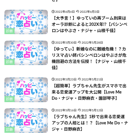
さ】
2022年6月6日
2022年6月3日
【大予言！】ゆっていの再ブーム到来は
オーラ診断によると202X年!?【パシンペ
ロンはやぶさ・ナジャ・山根千佳】
診断
2022年5月30日
2022年5月28日
【ゆってぃ】新婚なのに離婚危機！？カ
リスマ占い師パシンペロンはやぶさが危
機回避の方法を伝授！【ナジャ・山根千
診断
佳】
2022年5月23日
2022年5月21日
【超簡単】ラブちゃん先生がスマホで出
来る恋愛運アップを大公開【Love Me
Do・ナジャ・日野麻衣・園部琴子】
診断
2022年5月16日
2022年5月12日
【ラブちゃん先生】1秒で出来る恋愛運
アップの人相とは！？【Love Me Do・ナ
ジャ・日野麻衣】
診断