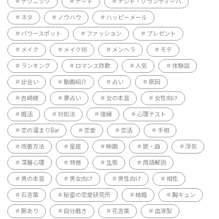
テクニック
デート
ナジャ・グランディーバ
ネタ
ノウハウ
ハッピーメール
パワースポット
ファッション
プレゼント
メイク
メイク術
メンヘラ
モテ
ランキング
ロマンス詐欺
人気
体験談
出会い
動画紹介
占い
原因
吉崎綾
夢占い
女の本音
女性向け
婚活
対処法
復縁
心理テスト
恋の溜まりBar
恋愛
恋活
手相
改善方法
星座
映画
歌・曲
浮気
深層心理
特徴
生態
用語解説
男の本音
男女向け
男性向け
相性
石言葉
秘密の恋愛研究所
結婚
胸キュン
脈あり
自分磨き
花言葉
血液型