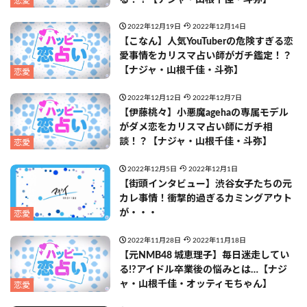
恋愛
2022年12月19日
2022年12月14日
【こなん】人気YouTuberの危険すぎる恋
愛事情をカリスマ占い師がガチ鑑定！？
【ナジャ・山根千佳・斗弥】
恋愛
2022年12月12日
2022年12月7日
【伊藤桃々】小悪魔agehaの専属モデル
がダメ恋をカリスマ占い師にガチ相
談！？【ナジャ・山根千佳・斗弥】
恋愛
2022年12月5日
2022年12月1日
【街頭インタビュー】渋谷女子たちの元
カレ事情！衝撃的過ぎるカミングアウト
が・・・
恋愛
2022年11月28日
2022年11月18日
【元NMB48 城恵理子】毎日迷走してい
る!?アイドル卒業後の悩みとは…【ナジ
ャ・山根千佳・オッティモちゃん】
恋愛