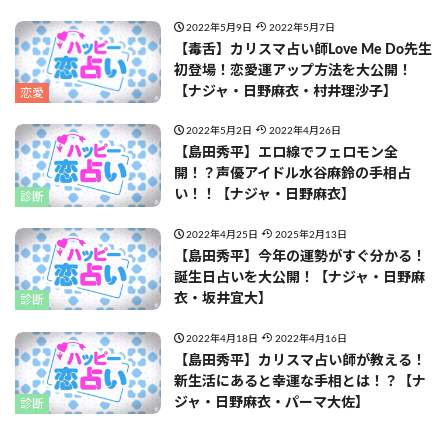
2022年5月9日
2022年5月7日
【毒舌】カリスマ占い師Love Me Do先生
初登場！恋愛運アップ方法を大公開！
【ナジャ・日野麻衣・村井理沙子】
恋愛
2022年5月2日
2022年4月26日
【島田秀平】エロ線でフェロモン全
開！？声優アイドル水谷麻鈴の手相占
い！！【ナジャ・日野麻衣】
診断
2022年4月25日
2025年2月13日
【島田秀平】今年の運勢がすぐ分かる！
誕生日占いを大公開！【ナジャ・日野麻
衣・坂井宜大】
診断
2022年4月18日
2022年4月16日
【島田秀平】カリスマ占い師が教える！
新生活にあると幸運な手相とは！？【ナ
ジャ・日野麻衣・パーマ大佐】
診断