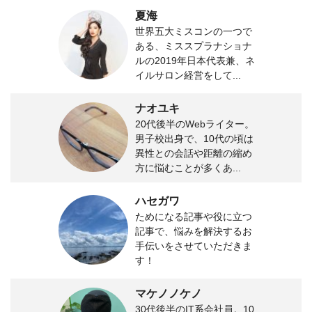
夏海
世界五大ミスコンの一つで
ある、ミススプラナショナ
ルの2019年日本代表兼、ネ
イルサロン経営をして...
ナオユキ
20代後半のWebライター。
男子校出身で、10代の頃は
異性との会話や距離の縮め
方に悩むことが多くあ...
ハセガワ
ためになる記事や役に立つ
記事で、悩みを解決するお
手伝いをさせていただきま
す！
マケノノケノ
30代後半のIT系会社員。10