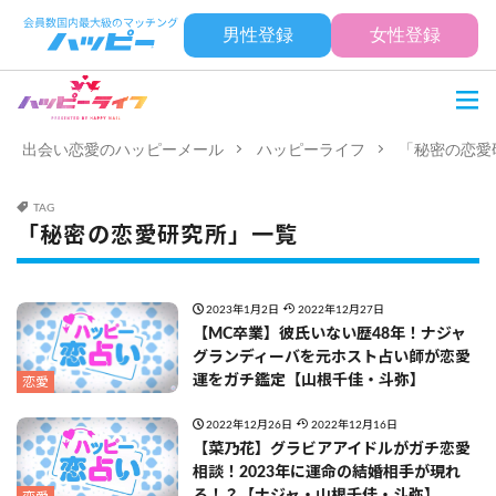
男性登録
女性登録
出会い恋愛のハッピーメール
ハッピーライフ
「秘密の恋愛
TAG
「秘密の恋愛研究所」一覧
2023年1月2日
2022年12月27日
【MC卒業】彼氏いない歴48年！ナジャ
グランディーバを元ホスト占い師が恋愛
運をガチ鑑定【山根千佳・斗弥】
恋愛
2022年12月26日
2022年12月16日
【菜乃花】グラビアアイドルがガチ恋愛
相談！2023年に運命の結婚相手が現れ
る！？【ナジャ・山根千佳・斗弥】