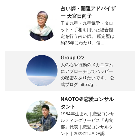
占い師・開運アドバイザ
ー 天宮日向子
干支九星・九星気学・タロ
ット・手相を用いた総合鑑
定を行う占い師。 鑑定歴は
約25年にわたり、個...
Group O'z
人の心や行動のメカニズム
にアプローチしてハッピー
の秘密を探りたいです。 公
式ブログ http://g...
NAOTO＠恋愛コンサル
タント
1984年生まれ｜恋愛コンサ
ルティングサービス「肉食
部」代表｜恋愛コンサルタ
ント｜2023年 JADP認...