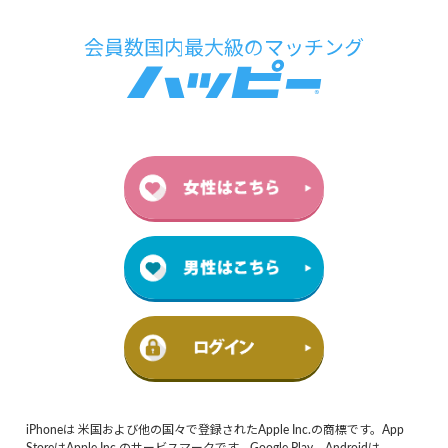
iPhoneは 米国および他の国々で登録されたApple Inc.の商標です。App