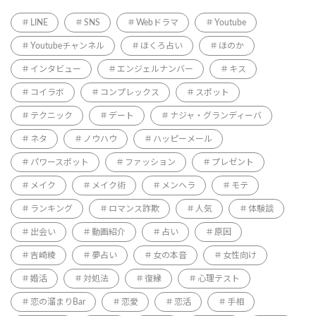
LINE
SNS
Webドラマ
Youtube
Youtubeチャンネル
ほくろ占い
ほのか
インタビュー
エンジェルナンバー
キス
コイラボ
コンプレックス
スポット
テクニック
デート
ナジャ・グランディーバ
ネタ
ノウハウ
ハッピーメール
パワースポット
ファッション
プレゼント
メイク
メイク術
メンヘラ
モテ
ランキング
ロマンス詐欺
人気
体験談
出会い
動画紹介
占い
原因
吉崎綾
夢占い
女の本音
女性向け
婚活
対処法
復縁
心理テスト
恋の溜まりBar
恋愛
恋活
手相