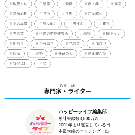
改善方法
星座
映画
歌・曲
浮気
深層心理
特徴
生態
用語解説
男の本音
男女向け
男性向け
相性
石言葉
秘密の恋愛研究所
結婚
胸キュン
脈あり
自分磨き
花言葉
血液型
診断
運勢
運命の人
遠距離恋愛
野呂佳代
顔
専門家・ライター
ハッピーライフ編集部
累計登録数3,500万以上、
2001年より運営している日
本最大級のマッチング・出