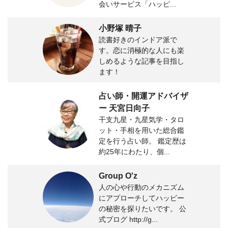
会いサービス「ハッピ...
小野塚 晴子
読書好きのインドア派で
す。恋に消極的な人にも楽
しめるような記事を目指し
ます！
占い師・開運アドバイザ
ー 天宮日向子
干支九星・九星気学・タロ
ット・手相を用いた総合鑑
定を行う占い師。 鑑定歴は
約25年にわたり、個...
Group O'z
人の心や行動のメカニズム
にアプローチしてハッピー
の秘密を探りたいです。 公
式ブログ http://g...