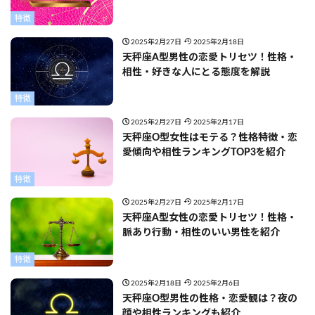
特徴
2025年2月27日
2025年2月18日
天秤座A型男性の恋愛トリセツ！性格・
相性・好きな人にとる態度を解説
特徴
2025年2月27日
2025年2月17日
天秤座O型女性はモテる？性格特徴・恋
愛傾向や相性ランキングTOP3を紹介
特徴
2025年2月27日
2025年2月17日
天秤座A型女性の恋愛トリセツ！性格・
脈あり行動・相性のいい男性を紹介
特徴
2025年2月18日
2025年2月6日
天秤座O型男性の性格・恋愛観は？夜の
顔や相性ランキングも紹介