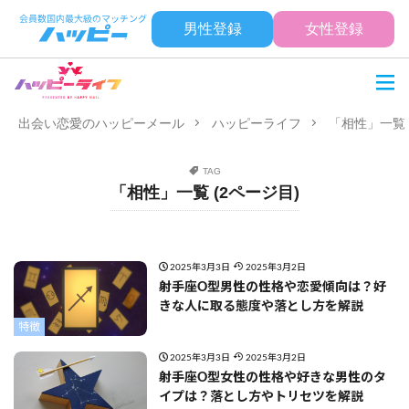
男性登録
女性登録
出会い恋愛のハッピーメール
ハッピーライフ
「相性」一覧 
TAG
「相性」一覧 (2ページ目)
2025年3月3日
2025年3月2日
射手座O型男性の性格や恋愛傾向は？好
きな人に取る態度や落とし方を解説
特徴
2025年3月3日
2025年3月2日
射手座O型女性の性格や好きな男性のタ
イプは？落とし方やトリセツを解説