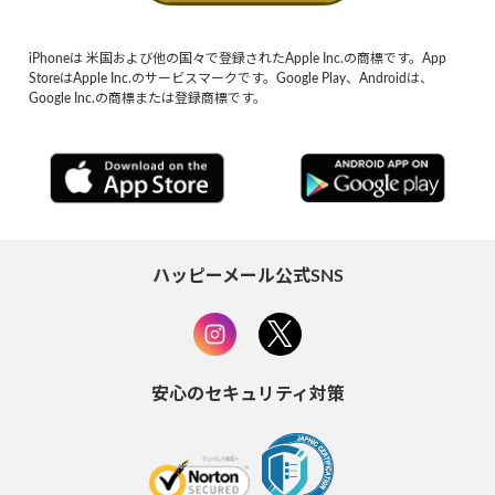
iPhoneは 米国および他の国々で登録されたApple Inc.の商標です。App
StoreはApple Inc.のサービスマークです。Google Play、Androidは、
Google Inc.の商標または登録商標です。
ハッピーメール公式SNS
安心のセキュリティ対策