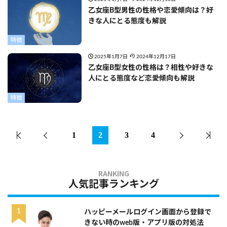
乙女座B型男性の性格や恋愛傾向は？好
きな人にとる態度も解説
特徴
2025年1月7日
2024年12月17日
乙女座B型女性の性格は？相性や好きな
人にとる態度など恋愛傾向も解説
特徴
1
2
3
4
人気記事ランキング
ハッピーメールログイン画面から登録で
きない時のweb版・アプリ版の対処法