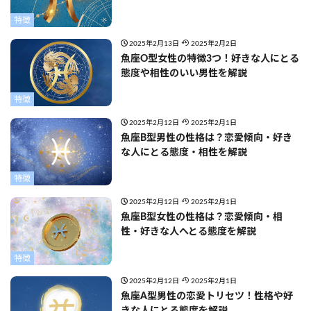
特徴
2025年2月13日
2025年2月2日
魚座O型女性の特徴3つ！好きな人にとる
態度や相性のいい男性を解説
特徴
2025年2月12日
2025年2月1日
魚座B型男性の性格は？恋愛傾向・好き
な人にとる態度・相性を解説
特徴
2025年2月12日
2025年2月1日
魚座B型女性の性格は？恋愛傾向・相
性・好きな人へとる態度を解説
特徴
2025年2月12日
2025年2月1日
魚座A型男性の恋愛トリセツ！性格や好