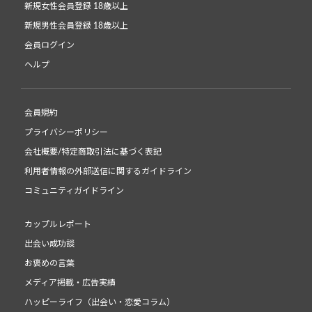
新規女性会員登録 18歳以上
新規男性会員登録 18歳以上
会員ログイン
ヘルプ
会員規約
プライバシーポリシー
会社概要/特定商取引法に基づく表記
利用者情報の外部送信に関するガイドライン
コミュニティガイドライン
カップルレポート
出会い成功談
お褒めの言葉
メディア掲載・広告実績
ハッピーライフ（出会い・恋愛コラム）