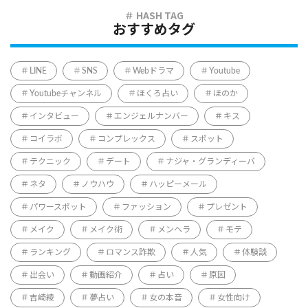
おすすめタグ
LINE
SNS
Webドラマ
Youtube
Youtubeチャンネル
ほくろ占い
ほのか
インタビュー
エンジェルナンバー
キス
コイラボ
コンプレックス
スポット
テクニック
デート
ナジャ・グランディーバ
ネタ
ノウハウ
ハッピーメール
パワースポット
ファッション
プレゼント
メイク
メイク術
メンヘラ
モテ
ランキング
ロマンス詐欺
人気
体験談
出会い
動画紹介
占い
原因
吉崎綾
夢占い
女の本音
女性向け