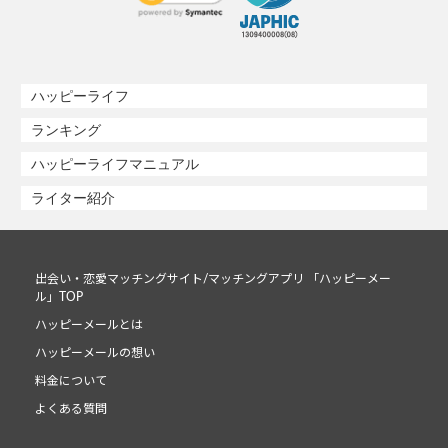
ハッピーライフ
ランキング
ハッピーライフマニュアル
ライター紹介
出会い・恋愛マッチングサイト/マッチングアプリ 「ハッピーメー
ル」TOP
ハッピーメールとは
ハッピーメールの想い
料金について
よくある質問