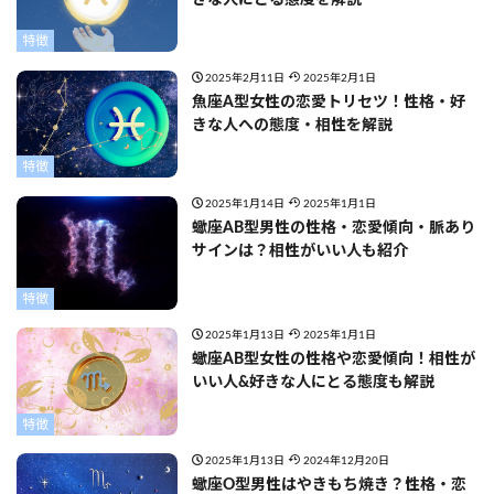
きな人にとる態度を解説
特徴
2025年2月11日
2025年2月1日
魚座A型女性の恋愛トリセツ！性格・好
きな人への態度・相性を解説
特徴
2025年1月14日
2025年1月1日
蠍座AB型男性の性格・恋愛傾向・脈あり
サインは？相性がいい人も紹介
特徴
2025年1月13日
2025年1月1日
蠍座AB型女性の性格や恋愛傾向！相性が
いい人&好きな人にとる態度も解説
特徴
2025年1月13日
2024年12月20日
蠍座O型男性はやきもち焼き？性格・恋