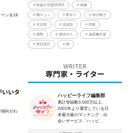
秘密の恋愛研究所
結婚
ターンを16
胸キュン
脈あり
自分磨き
花言葉
血液型
診断
運勢
運命の人
遠距離恋愛
野呂佳代
顔
専門家・ライター
がいいタ
ハッピーライフ編集部
累計登録数3,500万以上、
2001年より運営している日
愛傾向がわ
本最大級のマッチング・出
会いサービス「ハッピ...