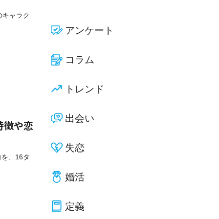
プのキャラク
アンケート
コラム
トレンド
出会い
特徴や恋
失恋
向を、16タ
婚活
定義