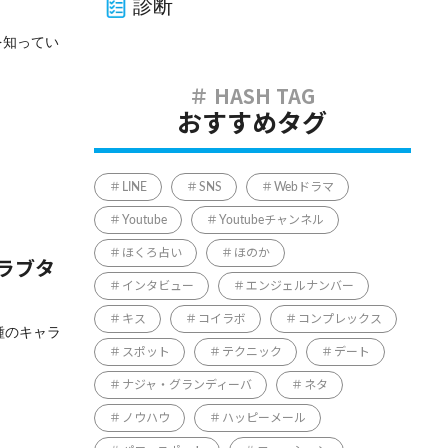
診断
のを知ってい
おすすめタグ
LINE
SNS
Webドラマ
Youtube
Youtubeチャンネル
ほくろ占い
ほのか
やラブタ
インタビュー
エンジェルナンバー
キス
コイラボ
コンプレックス
6種のキャラ
スポット
テクニック
デート
ナジャ・グランディーバ
ネタ
ノウハウ
ハッピーメール