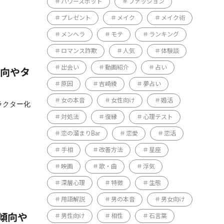
パワースポット
ファッション
プレゼント
メイク
メイク術
メンヘラ
モテ
ランキング
ロマンス詐欺
人気
体験談
出会い
動画紹介
占い
傾向やタ
原因
吉崎綾
夢占い
女の本音
女性向け
婚活
ャラクター化
対処法
復縁
心理テスト
恋の溜まりBar
恋愛
恋活
手相
改善方法
星座
映画
歌・曲
浮気
深層心理
特徴
生態
用語解説
男の本音
男女向け
愛傾向や
男性向け
相性
石言葉