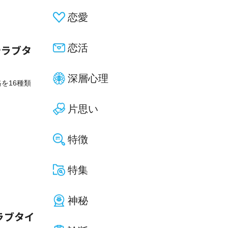
恋愛
恋活
やラブタ
深層心理
格を16種類
片思い
特徴
特集
神秘
ラブタイ