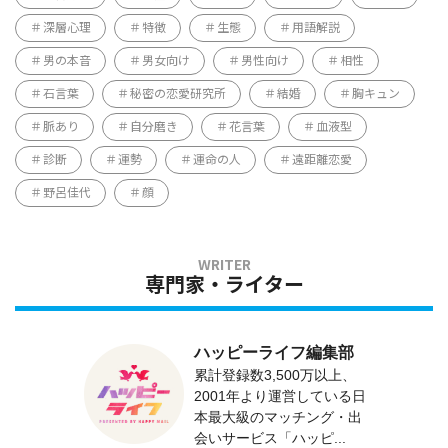
深層心理
特徴
生態
用語解説
男の本音
男女向け
男性向け
相性
石言葉
秘密の恋愛研究所
結婚
胸キュン
脈あり
自分磨き
花言葉
血液型
診断
運勢
運命の人
遠距離恋愛
野呂佳代
顔
専門家・ライター
ハッピーライフ編集部
累計登録数3,500万以上、
2001年より運営している日
本最大級のマッチング・出
会いサービス「ハッピ...