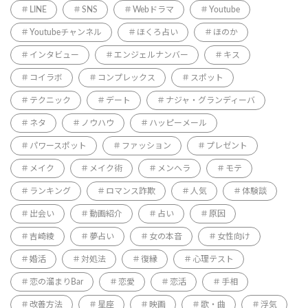
LINE
SNS
Webドラマ
Youtube
Youtubeチャンネル
ほくろ占い
ほのか
インタビュー
エンジェルナンバー
キス
コイラボ
コンプレックス
スポット
テクニック
デート
ナジャ・グランディーバ
ネタ
ノウハウ
ハッピーメール
パワースポット
ファッション
プレゼント
メイク
メイク術
メンヘラ
モテ
ランキング
ロマンス詐欺
人気
体験談
出会い
動画紹介
占い
原因
吉崎綾
夢占い
女の本音
女性向け
婚活
対処法
復縁
心理テスト
恋の溜まりBar
恋愛
恋活
手相
改善方法
星座
映画
歌・曲
浮気