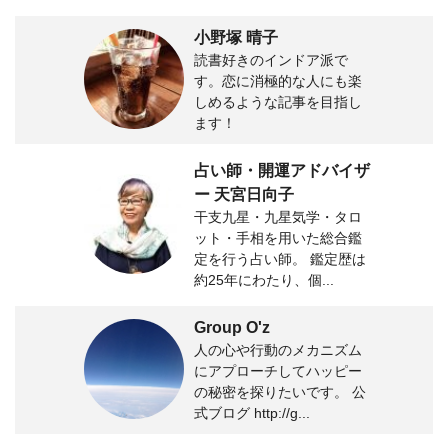
小野塚 晴子
読書好きのインドア派で
す。恋に消極的な人にも楽
しめるような記事を目指し
ます！
占い師・開運アドバイザ
ー 天宮日向子
干支九星・九星気学・タロ
ット・手相を用いた総合鑑
定を行う占い師。 鑑定歴は
約25年にわたり、個...
Group O'z
人の心や行動のメカニズム
にアプローチしてハッピー
の秘密を探りたいです。 公
式ブログ http://g...