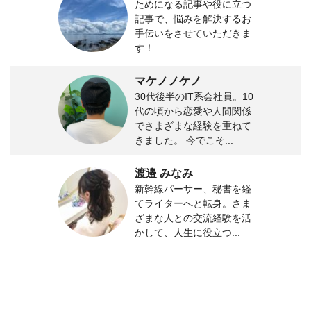
ためになる記事や役に立つ
記事で、悩みを解決するお
手伝いをさせていただきま
す！
マケノノケノ
30代後半のIT系会社員。10
代の頃から恋愛や人間関係
でさまざまな経験を重ねて
きました。 今でこそ...
渡邉 みなみ
新幹線パーサー、秘書を経
てライターへと転身。さま
ざまな人との交流経験を活
かして、人生に役立つ...