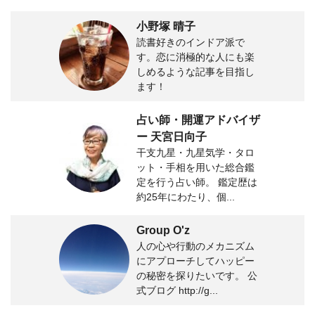
小野塚 晴子
読書好きのインドア派で
す。恋に消極的な人にも楽
しめるような記事を目指し
ます！
占い師・開運アドバイザ
ー 天宮日向子
干支九星・九星気学・タロ
ット・手相を用いた総合鑑
定を行う占い師。 鑑定歴は
約25年にわたり、個...
Group O'z
人の心や行動のメカニズム
にアプローチしてハッピー
の秘密を探りたいです。 公
式ブログ http://g...