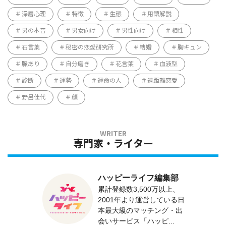
深層心理
特徴
生態
用語解説
男の本音
男女向け
男性向け
相性
石言葉
秘密の恋愛研究所
結婚
胸キュン
脈あり
自分磨き
花言葉
血液型
診断
運勢
運命の人
遠距離恋愛
野呂佳代
顔
専門家・ライター
ハッピーライフ編集部
累計登録数3,500万以上、
2001年より運営している日
本最大級のマッチング・出
会いサービス「ハッピ...