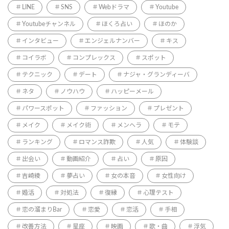
LINE
SNS
Webドラマ
Youtube
Youtubeチャンネル
ほくろ占い
ほのか
インタビュー
エンジェルナンバー
キス
コイラボ
コンプレックス
スポット
テクニック
デート
ナジャ・グランディーバ
ネタ
ノウハウ
ハッピーメール
パワースポット
ファッション
プレゼント
メイク
メイク術
メンヘラ
モテ
ランキング
ロマンス詐欺
人気
体験談
出会い
動画紹介
占い
原因
吉崎綾
夢占い
女の本音
女性向け
婚活
対処法
復縁
心理テスト
恋の溜まりBar
恋愛
恋活
手相
改善方法
星座
映画
歌・曲
浮気