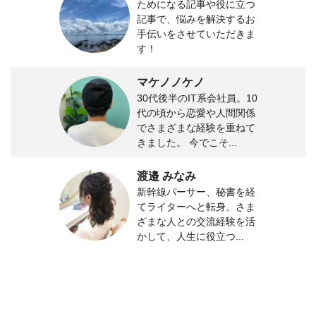
ためになる記事や役に立つ
記事で、悩みを解決するお
手伝いをさせていただきま
す！
マケノノケノ
30代後半のIT系会社員。10
代の頃から恋愛や人間関係
でさまざまな経験を重ねて
きました。 今でこそ...
渡邉 みなみ
新幹線パーサー、秘書を経
てライターへと転身。さま
ざまな人との交流経験を活
かして、人生に役立つ...