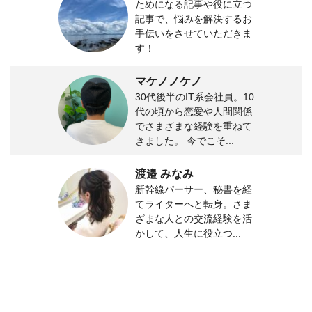
ためになる記事や役に立つ
記事で、悩みを解決するお
手伝いをさせていただきま
す！
マケノノケノ
30代後半のIT系会社員。10
代の頃から恋愛や人間関係
でさまざまな経験を重ねて
きました。 今でこそ...
渡邉 みなみ
新幹線パーサー、秘書を経
てライターへと転身。さま
ざまな人との交流経験を活
かして、人生に役立つ...