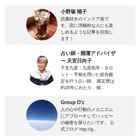
小野塚 晴子
読書好きのインドア派で
す。恋に消極的な人にも楽
しめるような記事を目指し
ます！
占い師・開運アドバイザ
ー 天宮日向子
干支九星・九星気学・タロ
ット・手相を用いた総合鑑
定を行う占い師。 鑑定歴は
約25年にわたり、個...
Group O'z
人の心や行動のメカニズム
にアプローチしてハッピー
の秘密を探りたいです。 公
式ブログ http://g...