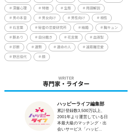
深層心理
特徴
生態
用語解説
男の本音
男女向け
男性向け
相性
石言葉
秘密の恋愛研究所
結婚
胸キュン
脈あり
自分磨き
花言葉
血液型
診断
運勢
運命の人
遠距離恋愛
野呂佳代
顔
専門家・ライター
ハッピーライフ編集部
累計登録数3,500万以上、
2001年より運営している日
本最大級のマッチング・出
会いサービス「ハッピ...