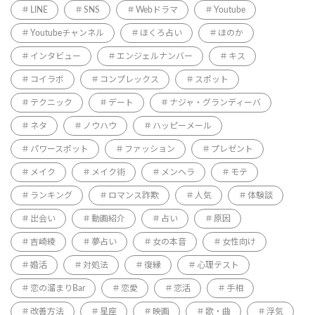
LINE
SNS
Webドラマ
Youtube
Youtubeチャンネル
ほくろ占い
ほのか
インタビュー
エンジェルナンバー
キス
コイラボ
コンプレックス
スポット
テクニック
デート
ナジャ・グランディーバ
ネタ
ノウハウ
ハッピーメール
パワースポット
ファッション
プレゼント
メイク
メイク術
メンヘラ
モテ
ランキング
ロマンス詐欺
人気
体験談
出会い
動画紹介
占い
原因
吉崎綾
夢占い
女の本音
女性向け
婚活
対処法
復縁
心理テスト
恋の溜まりBar
恋愛
恋活
手相
改善方法
星座
映画
歌・曲
浮気