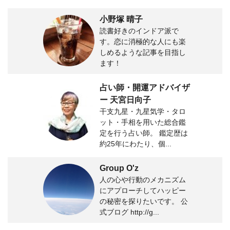
小野塚 晴子
読書好きのインドア派で
す。恋に消極的な人にも楽
しめるような記事を目指し
ます！
占い師・開運アドバイザ
ー 天宮日向子
干支九星・九星気学・タロ
ット・手相を用いた総合鑑
定を行う占い師。 鑑定歴は
約25年にわたり、個...
Group O'z
人の心や行動のメカニズム
にアプローチしてハッピー
の秘密を探りたいです。 公
式ブログ http://g...