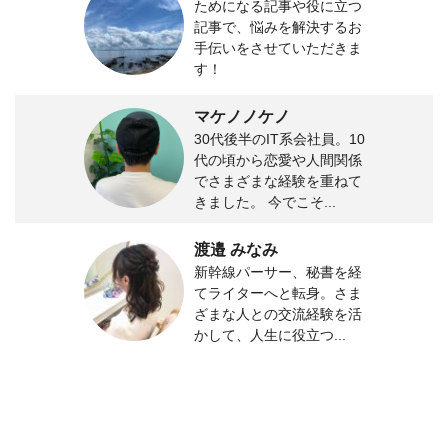
ためになる記事や役に立つ
記事で、悩みを解決するお
手伝いをさせていただきま
す！
マケノノケノ
30代後半のIT系会社員。10
代の頃から恋愛や人間関係
でさまざまな経験を重ねて
きました。 今でこそ...
渡邉 みなみ
新幹線パーサー、秘書を経
てライターへと転身。さま
ざまな人との交流経験を活
かして、人生に役立つ...