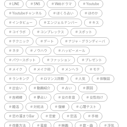
LINE
SNS
Webドラマ
Youtube
Youtubeチャンネル
ほくろ占い
ほのか
インタビュー
エンジェルナンバー
キス
コイラボ
コンプレックス
スポット
テクニック
デート
ナジャ・グランディーバ
ネタ
ノウハウ
ハッピーメール
パワースポット
ファッション
プレゼント
メイク
メイク術
メンヘラ
モテ
ランキング
ロマンス詐欺
人気
体験談
出会い
動画紹介
占い
原因
吉崎綾
夢占い
女の本音
女性向け
婚活
対処法
復縁
心理テスト
恋の溜まりBar
恋愛
恋活
手相
改善方法
星座
映画
歌・曲
浮気