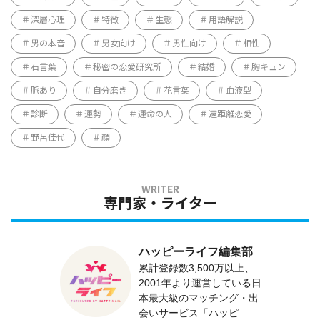
深層心理
特徴
生態
用語解説
男の本音
男女向け
男性向け
相性
石言葉
秘密の恋愛研究所
結婚
胸キュン
脈あり
自分磨き
花言葉
血液型
診断
運勢
運命の人
遠距離恋愛
野呂佳代
顔
専門家・ライター
ハッピーライフ編集部
累計登録数3,500万以上、
2001年より運営している日
本最大級のマッチング・出
会いサービス「ハッピ...