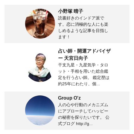
小野塚 晴子
読書好きのインドア派で
す。恋に消極的な人にも楽
しめるような記事を目指し
ます！
占い師・開運アドバイザ
ー 天宮日向子
干支九星・九星気学・タロ
ット・手相を用いた総合鑑
定を行う占い師。 鑑定歴は
約25年にわたり、個...
Group O'z
人の心や行動のメカニズム
にアプローチしてハッピー
の秘密を探りたいです。 公
式ブログ http://g...