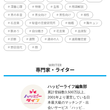
深層心理
特徴
生態
用語解説
男の本音
男女向け
男性向け
相性
石言葉
秘密の恋愛研究所
結婚
胸キュン
脈あり
自分磨き
花言葉
血液型
診断
運勢
運命の人
遠距離恋愛
野呂佳代
顔
専門家・ライター
ハッピーライフ編集部
累計登録数3,500万以上、
2001年より運営している日
本最大級のマッチング・出
会いサービス「ハッピ...