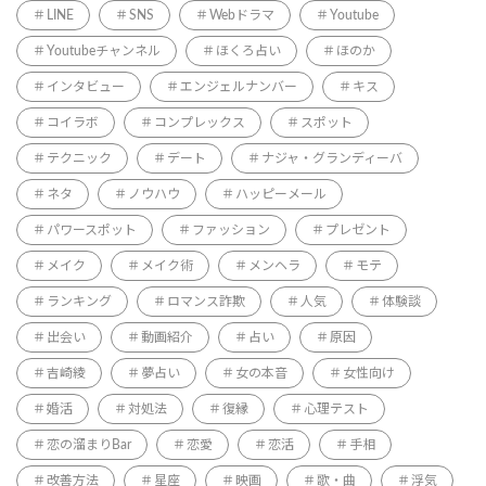
LINE
SNS
Webドラマ
Youtube
Youtubeチャンネル
ほくろ占い
ほのか
インタビュー
エンジェルナンバー
キス
コイラボ
コンプレックス
スポット
テクニック
デート
ナジャ・グランディーバ
ネタ
ノウハウ
ハッピーメール
パワースポット
ファッション
プレゼント
メイク
メイク術
メンヘラ
モテ
ランキング
ロマンス詐欺
人気
体験談
出会い
動画紹介
占い
原因
吉崎綾
夢占い
女の本音
女性向け
婚活
対処法
復縁
心理テスト
恋の溜まりBar
恋愛
恋活
手相
改善方法
星座
映画
歌・曲
浮気