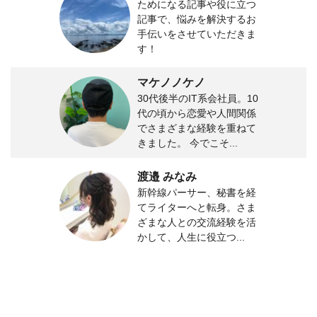
ためになる記事や役に立つ
記事で、悩みを解決するお
手伝いをさせていただきま
す！
マケノノケノ
30代後半のIT系会社員。10
代の頃から恋愛や人間関係
でさまざまな経験を重ねて
きました。 今でこそ...
渡邉 みなみ
新幹線パーサー、秘書を経
てライターへと転身。さま
ざまな人との交流経験を活
かして、人生に役立つ...