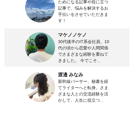
ためになる記事や役に立つ
記事で、悩みを解決するお
手伝いをさせていただきま
す！
マケノノケノ
30代後半のIT系会社員。10
代の頃から恋愛や人間関係
でさまざまな経験を重ねて
きました。 今でこそ...
渡邉 みなみ
新幹線パーサー、秘書を経
てライターへと転身。さま
ざまな人との交流経験を活
かして、人生に役立つ...