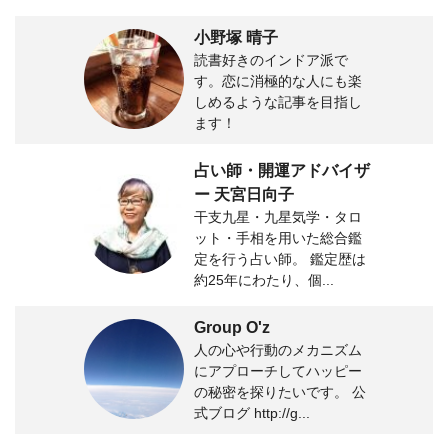
小野塚 晴子
読書好きのインドア派で
す。恋に消極的な人にも楽
しめるような記事を目指し
ます！
占い師・開運アドバイザ
ー 天宮日向子
干支九星・九星気学・タロ
ット・手相を用いた総合鑑
定を行う占い師。 鑑定歴は
約25年にわたり、個...
Group O'z
人の心や行動のメカニズム
にアプローチしてハッピー
の秘密を探りたいです。 公
式ブログ http://g...