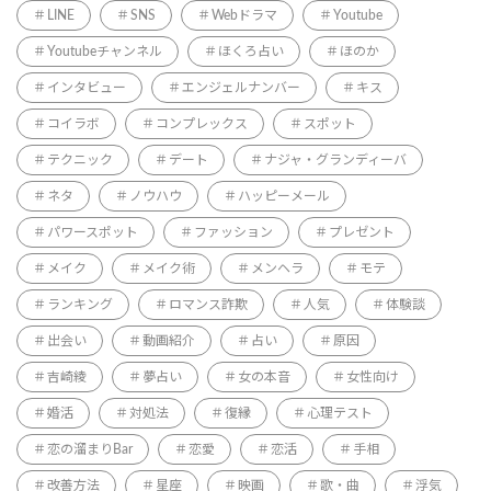
LINE
SNS
Webドラマ
Youtube
Youtubeチャンネル
ほくろ占い
ほのか
インタビュー
エンジェルナンバー
キス
コイラボ
コンプレックス
スポット
テクニック
デート
ナジャ・グランディーバ
ネタ
ノウハウ
ハッピーメール
パワースポット
ファッション
プレゼント
メイク
メイク術
メンヘラ
モテ
ランキング
ロマンス詐欺
人気
体験談
出会い
動画紹介
占い
原因
吉崎綾
夢占い
女の本音
女性向け
婚活
対処法
復縁
心理テスト
恋の溜まりBar
恋愛
恋活
手相
改善方法
星座
映画
歌・曲
浮気