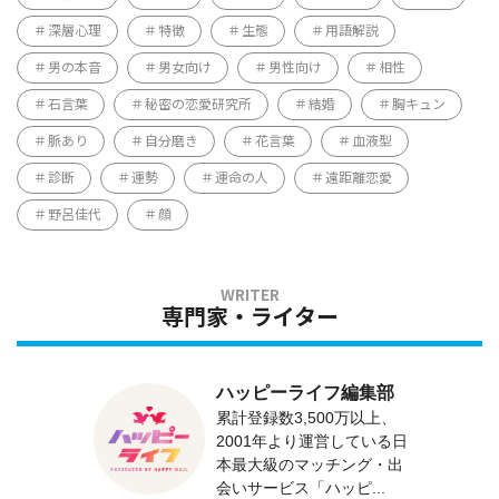
深層心理
特徴
生態
用語解説
男の本音
男女向け
男性向け
相性
石言葉
秘密の恋愛研究所
結婚
胸キュン
脈あり
自分磨き
花言葉
血液型
診断
運勢
運命の人
遠距離恋愛
野呂佳代
顔
専門家・ライター
ハッピーライフ編集部
累計登録数3,500万以上、
2001年より運営している日
本最大級のマッチング・出
会いサービス「ハッピ...