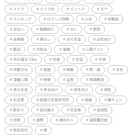
メイク
メイク術
メンヘラ
モテ
ランキング
ロマンス詐欺
人気
体験談
出会い
動画紹介
占い
原因
吉崎綾
夢占い
女の本音
女性向け
婚活
対処法
復縁
心理テスト
恋の溜まりBar
恋愛
恋活
手相
改善方法
星座
映画
歌・曲
浮気
深層心理
特徴
生態
用語解説
男の本音
男女向け
男性向け
相性
石言葉
秘密の恋愛研究所
結婚
胸キュン
脈あり
自分磨き
花言葉
血液型
診断
運勢
運命の人
遠距離恋愛
野呂佳代
顔