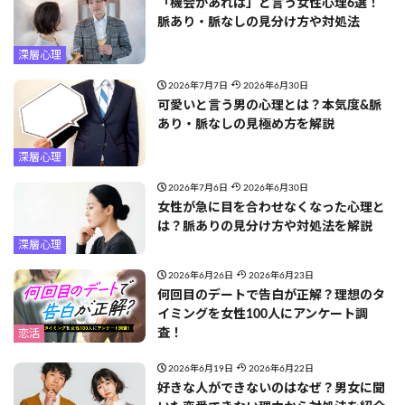
「機会があれば」と言う女性心理6選！
脈あり・脈なしの見分け方や対処法
深層心理
2026年7月7日
2026年6月30日
可愛いと言う男の心理とは？本気度&脈
あり・脈なしの見極め方を解説
深層心理
2026年7月6日
2026年6月30日
女性が急に目を合わせなくなった心理と
は？脈ありの見分け方や対処法を解説
深層心理
2026年6月26日
2026年6月23日
何回目のデートで告白が正解？理想のタ
イミングを女性100人にアンケート調
査！
恋活
2026年6月19日
2026年6月22日
好きな人ができないのはなぜ？男女に聞