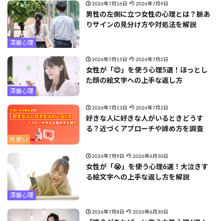
2026年7月16日
2026年7月9日
男性の左側に立つ女性の心理とは？脈あ
りサインの見分け方や対処法を解説
深層心理
2026年7月15日
2026年7月2日
女性が「😌」を使う心理5選！ほっとし
た顔の絵文字への上手な返し方
深層心理
2026年7月13日
2026年7月2日
好きな人に好きな人がいるときどうす
る？近づくアプローチや諦め方を調査
片思い
2026年7月9日
2026年6月30日
女性が「😭」を使う心理6選！大泣きす
る絵文字への上手な返し方を解説
深層心理
2026年7月8日
2026年6月30日