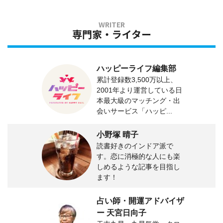
専門家・ライター
ハッピーライフ編集部
累計登録数3,500万以上、
2001年より運営している日
本最大級のマッチング・出
会いサービス「ハッピ...
小野塚 晴子
読書好きのインドア派で
す。恋に消極的な人にも楽
しめるような記事を目指し
ます！
占い師・開運アドバイザ
ー 天宮日向子