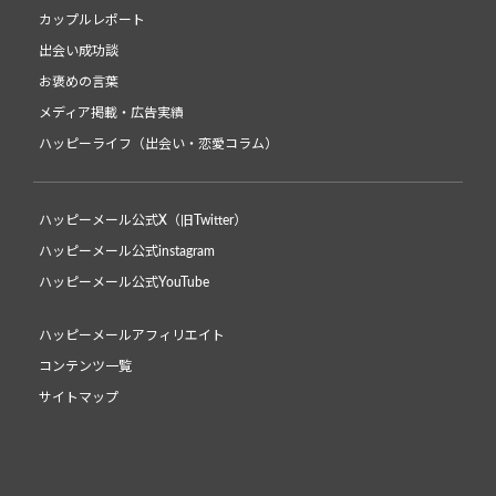
カップルレポート
出会い成功談
お褒めの言葉
メディア掲載・広告実績
ハッピーライフ（出会い・恋愛コラム）
ハッピーメール公式X（旧Twitter）
ハッピーメール公式instagram
ハッピーメール公式YouTube
ハッピーメールアフィリエイト
コンテンツ一覧
サイトマップ