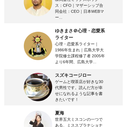
ス：CFO｜マザーシップ合
同会社：CEO｜日本WEBマ
ー...
ゆきまさ＠心理・恋愛系
ライター
心理・恋愛系ライター｜
1986年生まれ｜広島大学大
学院修士課程修了者 2005年
より6年間、広島大学...
スズキコージロー
ゲームと喫茶店が好きな30
代男性です。読んだ方が幸
せになれるような記事を書
きたいです！
夏海
世界五大ミスコンの一つで
ある、ミススプラナショナ