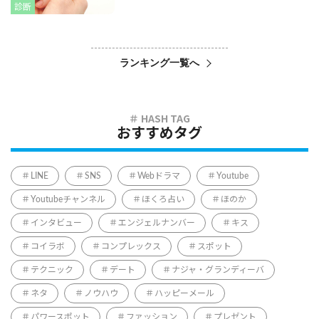
診断
ランキング一覧へ
おすすめタグ
LINE
SNS
Webドラマ
Youtube
Youtubeチャンネル
ほくろ占い
ほのか
インタビュー
エンジェルナンバー
キス
コイラボ
コンプレックス
スポット
テクニック
デート
ナジャ・グランディーバ
ネタ
ノウハウ
ハッピーメール
パワースポット
ファッション
プレゼント