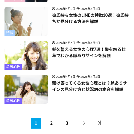
2026年4月8日
2026年4月2日
彼氏持ち女性のLINEの特徴10選！彼氏持
ちか見分ける方法を解説
特徴
2026年4月6日
2026年4月2日
髪を整える女性の心理7選！髪を触る仕
草でわかる脈ありサインを解説
深層心理
2026年4月6日
2026年4月2日
駆け寄ってくる女性心理とは？脈ありサ
インの見分け方と状況別の本音を解説
深層心理
1
2
3