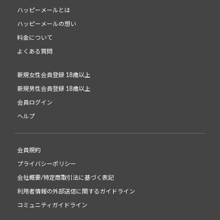
ハッピーメールとは
ハッピーメールの想い
料金について
よくある質問
新規女性会員登録 18歳以上
新規男性会員登録 18歳以上
会員ログイン
ヘルプ
会員規約
プライバシーポリシー
会社概要/特定商取引法に基づく表記
利用者情報の外部送信に関するガイドライン
コミュニティガイドライン