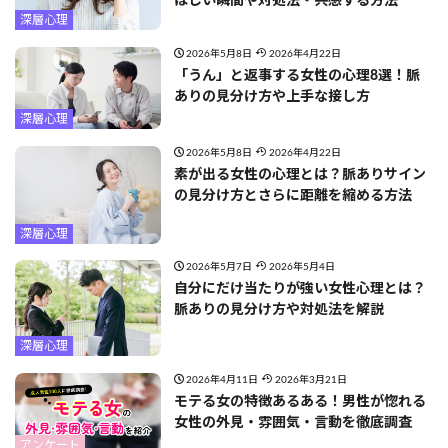
ほしい瞬間や対処法・共感する方法
深層心理
2026年5月8日
2026年4月22日
「うん」と返事する女性の心理8選！脈
ありの見分け方や上手な接し方
深層心理
2026年5月8日
2026年4月22日
素が出る女性の心理とは？脈ありサイン
の見分け方とさらに距離を縮める方法
深層心理
2026年5月7日
2026年5月4日
自分にだけ当たりが強い女性心理とは？
脈ありの見分け方や対処法を解説
深層心理
2026年4月11日
2026年3月21日
モテる女の特徴あるある！男性が惚れる
女性の外見・雰囲気・言動を徹底調査
アンケート