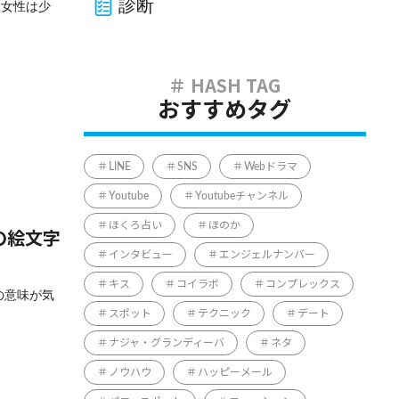
診断
る女性は少
おすすめタグ
LINE
SNS
Webドラマ
Youtube
Youtubeチャンネル
ほくろ占い
ほのか
の絵文字
インタビュー
エンジェルナンバー
キス
コイラボ
コンプレックス
の意味が気
スポット
テクニック
デート
ナジャ・グランディーバ
ネタ
ノウハウ
ハッピーメール