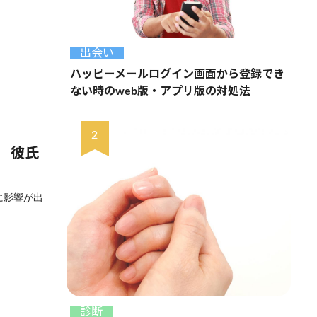
出会い
ハッピーメールログイン画面から登録でき
ない時のweb版・アプリ版の対処法
｜彼氏
に影響が出
診断