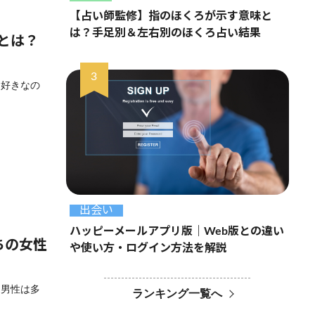
【占い師監修】指のほくろが示す意味と
は？手足別＆左右別のほくろ占い結果
とは？
「好きなの
出会い
ハッピーメールアプリ版｜Web版との違い
ちの女性
や使い方・ログイン方法を解説
る男性は多
ランキング一覧へ