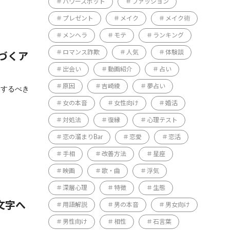
パワースポット
ファッション
プレゼント
メイク
メイク術
メンヘラ
モテ
ランキング
ロマンス詐欺
人気
体験談
づくア
出会い
動画紹介
占い
原因
吉崎綾
夢占い
をするべき
女の本音
女性向け
婚活
対処法
復縁
心理テスト
恋の溜まりBar
恋愛
恋活
手相
改善方法
星座
映画
歌・曲
浮気
深層心理
特徴
生態
文字へ
用語解説
男の本音
男女向け
男性向け
相性
石言葉