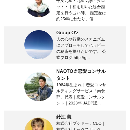
干支九星・九星気学・タロ
ット・手相を用いた総合鑑
定を行う占い師。 鑑定歴は
約25年にわたり、個...
Group O'z
人の心や行動のメカニズム
にアプローチしてハッピー
の秘密を探りたいです。 公
式ブログ http://g...
NAOTO＠恋愛コンサル
タント
1984年生まれ｜恋愛コンサ
ルティングサービス「肉食
部」代表｜恋愛コンサルタ
ント｜2023年 JADP認...
鈴江 憲
株式会社ブシドー：CEO｜
株式会社ミックスボック