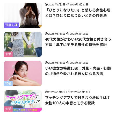
2026年6月3日
2026年5月27日
「ひとりになりたい」と感じる女性心理
とは？ひとりになりたいときの対処法
深層心理
2026年6月1日
2026年5月26日
40代男性がかわいい20代女性と付き合う
方法！年下にモテる男性の特徴を解説
恋活
2026年6月1日
2026年5月26日
いい彼女の特徴13選！外見・内面・行動
の共通点や愛される彼女になる方法
特徴
2026年5月30日
2026年5月14日
マッチングアプリで付き合う決め手は？
女性100人の本音とモテる秘訣
恋活