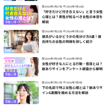
2026年7月27日
2026年7月16日
「好きだけど付き合えない」と言う女性
心理とは？男性が知るべき女性の本音を
解説
深層心理
2026年7月22日
2026年7月16日
彼氏がいるかどうかの見分け方6選！彼
氏持ちの女性の特徴を詳しく紹介
特徴
2026年7月18日
2026年7月9日
女性が好きな人にとる行動・態度とは？
脈ありサインをアンケート調査から解明
深層心理
2026年7月17日
2026年7月9日
下の名前で呼ぶ女性心理とは？脈ありサ
イン&距離を縮める方法を解説
深層心理