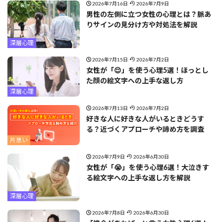
2026年7月16日
2026年7月9日
男性の左側に立つ女性の心理とは？脈あ
りサインの見分け方や対処法を解説
深層心理
2026年7月15日
2026年7月2日
女性が「😌」を使う心理5選！ほっとし
た顔の絵文字への上手な返し方
深層心理
2026年7月13日
2026年7月2日
好きな人に好きな人がいるときどうす
る？近づくアプローチや諦め方を調査
片思い
2026年7月9日
2026年6月30日
女性が「😭」を使う心理6選！大泣きす
る絵文字への上手な返し方を解説
深層心理
2026年7月8日
2026年6月30日