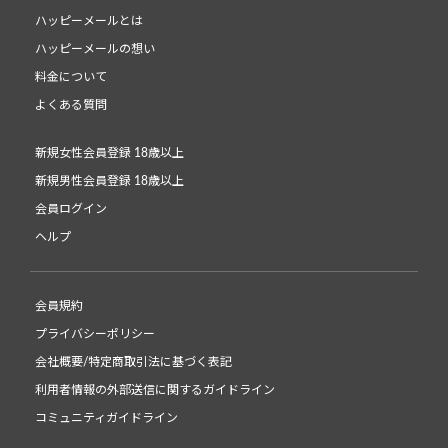
ハッピーメールとは
ハッピーメールの想い
料金について
よくある質問
新規女性会員登録 18歳以上
新規男性会員登録 18歳以上
会員ログイン
ヘルプ
会員規約
プライバシーポリシー
会社概要/特定商取引法に基づく表記
利用者情報の外部送信に関するガイドライン
コミュニティガイドライン