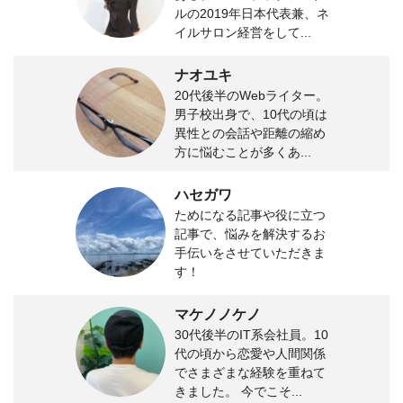
ルの2019年日本代表兼、ネ
イルサロン経営をして...
ナオユキ
20代後半のWebライター。
男子校出身で、10代の頃は
異性との会話や距離の縮め
方に悩むことが多くあ...
ハセガワ
ためになる記事や役に立つ
記事で、悩みを解決するお
手伝いをさせていただきま
す！
マケノノケノ
30代後半のIT系会社員。10
代の頃から恋愛や人間関係
でさまざまな経験を重ねて
きました。 今でこそ...