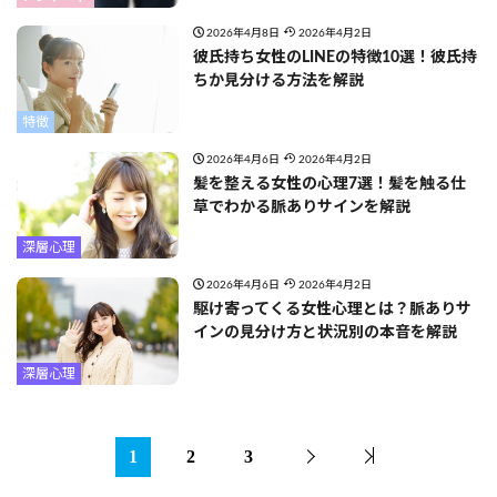
2026年4月8日
2026年4月2日
彼氏持ち女性のLINEの特徴10選！彼氏持
ちか見分ける方法を解説
特徴
2026年4月6日
2026年4月2日
髪を整える女性の心理7選！髪を触る仕
草でわかる脈ありサインを解説
深層心理
2026年4月6日
2026年4月2日
駆け寄ってくる女性心理とは？脈ありサ
インの見分け方と状況別の本音を解説
深層心理
1
2
3