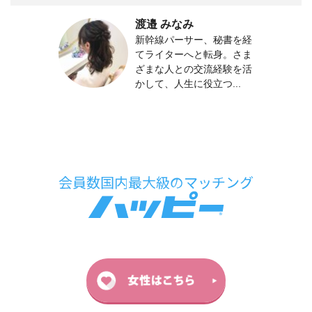
渡邉 みなみ
新幹線パーサー、秘書を経
てライターへと転身。さま
ざまな人との交流経験を活
かして、人生に役立つ...