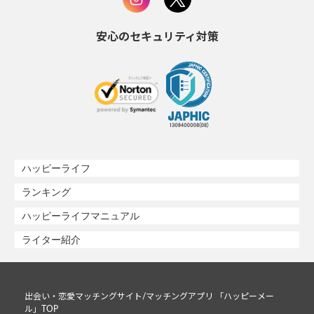
安心のセキュリティ対策
ハッピーライフ
ランキング
ハッピーライフマニュアル
ライター紹介
出会い・恋愛マッチングサイト/マッチングアプリ 「ハッピーメー
ル」TOP