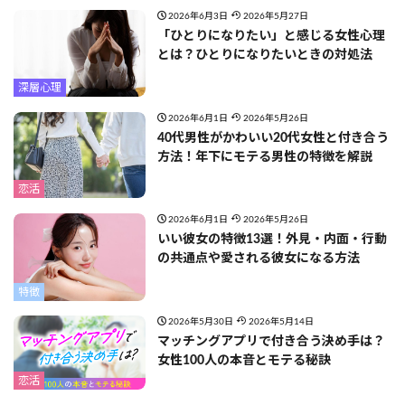
2026年6月3日
2026年5月27日
「ひとりになりたい」と感じる女性心理
とは？ひとりになりたいときの対処法
深層心理
2026年6月1日
2026年5月26日
40代男性がかわいい20代女性と付き合う
方法！年下にモテる男性の特徴を解説
恋活
2026年6月1日
2026年5月26日
いい彼女の特徴13選！外見・内面・行動
の共通点や愛される彼女になる方法
特徴
2026年5月30日
2026年5月14日
マッチングアプリで付き合う決め手は？
女性100人の本音とモテる秘訣
恋活