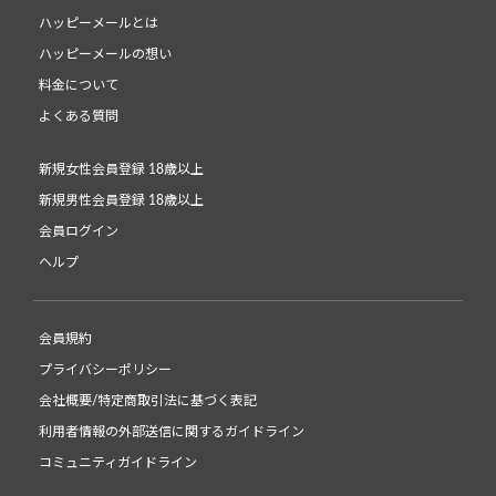
ハッピーメールとは
ハッピーメールの想い
料金について
よくある質問
新規女性会員登録 18歳以上
新規男性会員登録 18歳以上
会員ログイン
ヘルプ
会員規約
プライバシーポリシー
会社概要/特定商取引法に基づく表記
利用者情報の外部送信に関するガイドライン
コミュニティガイドライン