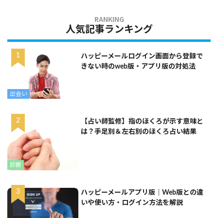
人気記事ランキング
ハッピーメールログイン画面から登録で
きない時のweb版・アプリ版の対処法
出会い
【占い師監修】指のほくろが示す意味と
は？手足別＆左右別のほくろ占い結果
診断
ハッピーメールアプリ版｜Web版との違
いや使い方・ログイン方法を解説