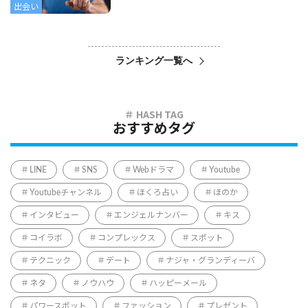
出会い
ランキング一覧へ
おすすめタグ
LINE
SNS
Webドラマ
Youtube
Youtubeチャンネル
ほくろ占い
ほのか
インタビュー
エンジェルナンバー
キス
コイラボ
コンプレックス
スポット
テクニック
デート
ナジャ・グランディーバ
ネタ
ノウハウ
ハッピーメール
パワースポット
ファッション
プレゼント