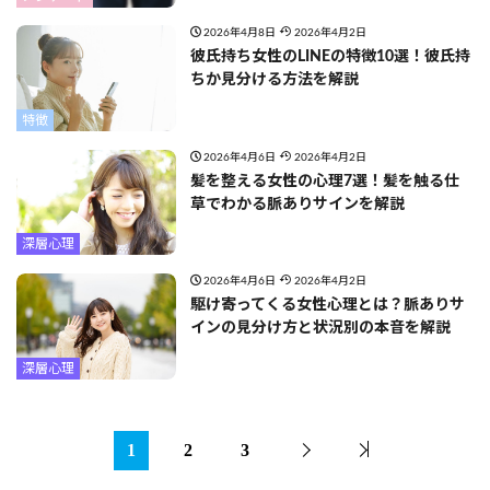
2026年4月8日
2026年4月2日
彼氏持ち女性のLINEの特徴10選！彼氏持
ちか見分ける方法を解説
特徴
2026年4月6日
2026年4月2日
髪を整える女性の心理7選！髪を触る仕
草でわかる脈ありサインを解説
深層心理
2026年4月6日
2026年4月2日
駆け寄ってくる女性心理とは？脈ありサ
インの見分け方と状況別の本音を解説
深層心理
1
2
3