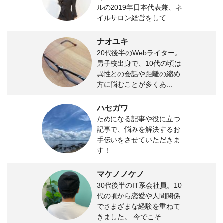
ルの2019年日本代表兼、ネ
イルサロン経営をして...
ナオユキ
20代後半のWebライター。
男子校出身で、10代の頃は
異性との会話や距離の縮め
方に悩むことが多くあ...
ハセガワ
ためになる記事や役に立つ
記事で、悩みを解決するお
手伝いをさせていただきま
す！
マケノノケノ
30代後半のIT系会社員。10
代の頃から恋愛や人間関係
でさまざまな経験を重ねて
きました。 今でこそ...