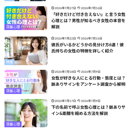
2026年7月27日
2026年7月16日
「好きだけど付き合えない」と言う女性
心理とは？男性が知るべき女性の本音を
解説
深層心理
2026年7月22日
2026年7月16日
彼氏がいるかどうかの見分け方6選！彼
氏持ちの女性の特徴を詳しく紹介
特徴
2026年7月18日
2026年7月9日
女性が好きな人にとる行動・態度とは？
脈ありサインをアンケート調査から解明
深層心理
2026年7月17日
2026年7月9日
下の名前で呼ぶ女性心理とは？脈ありサ
イン&距離を縮める方法を解説
深層心理