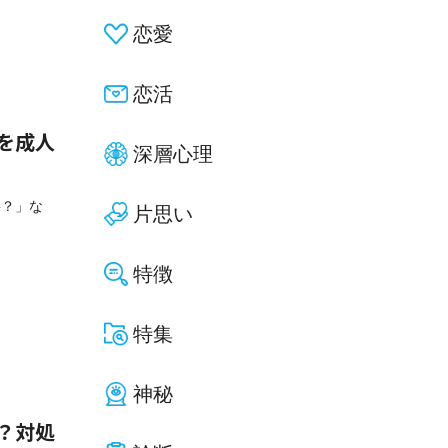
恋愛
恋活
を成人
深層心理
要？」な
片思い
特徴
特集
神秘
？対処