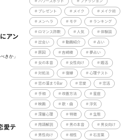
パワースポット
ファッション
プレゼント
メイク
メイク術
メンヘラ
モテ
ランキング
ロマンス詐欺
人気
体験談
人にアン
出会い
動画紹介
占い
原因
吉崎綾
夢占い
すべきか」
女の本音
女性向け
婚活
対処法
復縁
心理テスト
恋の溜まりBar
恋愛
恋活
手相
改善方法
星座
映画
歌・曲
浮気
深層心理
特徴
生態
用語解説
男の本音
男女向け
恋愛テ
男性向け
相性
石言葉