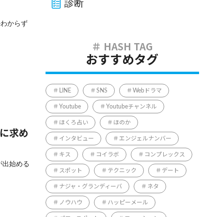
診断
かわからず
おすすめタグ
LINE
SNS
Webドラマ
Youtube
Youtubeチャンネル
ほくろ占い
ほのか
トに求め
インタビュー
エンジェルナンバー
キス
コイラボ
コンプレックス
が出始める
スポット
テクニック
デート
ナジャ・グランディーバ
ネタ
ノウハウ
ハッピーメール