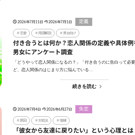
定義
2026年7月11日
2026年7月1日
恋愛
用語解説
男女向け
付き合うとは何か？恋人関係の定義や具体例
男女にアンケート調査
「どうやって恋人関係になるの？」「付き合うのに告白って必
ど、恋人関係のはじまり方に悩んでいる…
続きを読む
失恋
2026年7月4日
2026年6月27日
原因
対処法
復縁
「彼女から友達に戻りたい」という心理とは