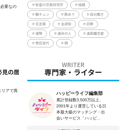
秘密の恋愛研究所
結婚
に必要なの
胸キュン
脈あり
自分磨き
花言葉
血液型
診断
運勢
運命の人
遠距離恋愛
野呂佳代
顔
専門家・ライター
必見の居
エリアで異
ハッピーライフ編集部
累計登録数3,500万以上、
2001年より運営している日
本最大級のマッチング・出
会いサービス「ハッピ...