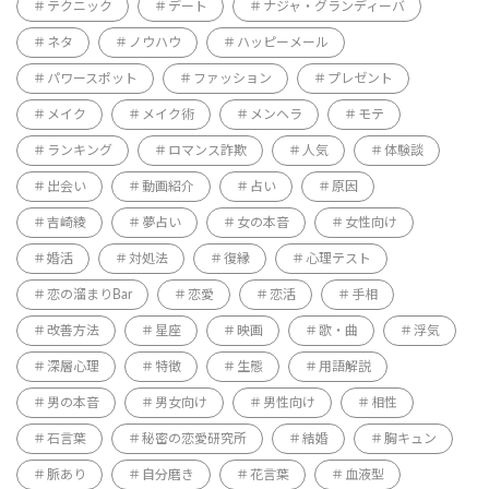
テクニック
デート
ナジャ・グランディーバ
ネタ
ノウハウ
ハッピーメール
パワースポット
ファッション
プレゼント
メイク
メイク術
メンヘラ
モテ
ランキング
ロマンス詐欺
人気
体験談
出会い
動画紹介
占い
原因
吉崎綾
夢占い
女の本音
女性向け
婚活
対処法
復縁
心理テスト
恋の溜まりBar
恋愛
恋活
手相
改善方法
星座
映画
歌・曲
浮気
深層心理
特徴
生態
用語解説
男の本音
男女向け
男性向け
相性
石言葉
秘密の恋愛研究所
結婚
胸キュン
脈あり
自分磨き
花言葉
血液型