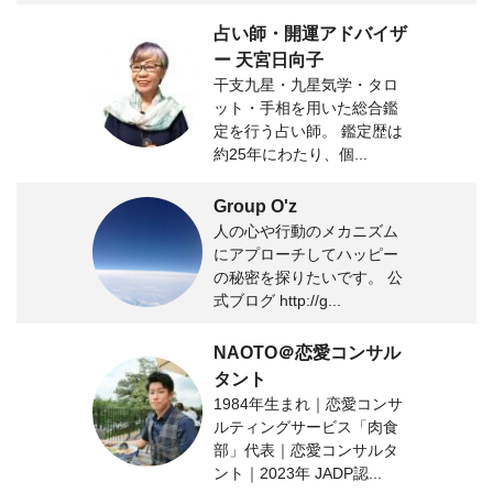
占い師・開運アドバイザ
ー 天宮日向子
干支九星・九星気学・タロ
ット・手相を用いた総合鑑
定を行う占い師。 鑑定歴は
約25年にわたり、個...
Group O'z
人の心や行動のメカニズム
にアプローチしてハッピー
の秘密を探りたいです。 公
式ブログ http://g...
NAOTO＠恋愛コンサル
タント
1984年生まれ｜恋愛コンサ
ルティングサービス「肉食
部」代表｜恋愛コンサルタ
ント｜2023年 JADP認...