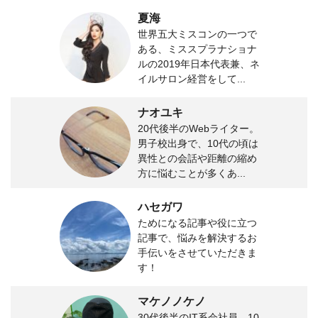
夏海
世界五大ミスコンの一つで
ある、ミススプラナショナ
ルの2019年日本代表兼、ネ
イルサロン経営をして...
ナオユキ
20代後半のWebライター。
男子校出身で、10代の頃は
異性との会話や距離の縮め
方に悩むことが多くあ...
ハセガワ
ためになる記事や役に立つ
記事で、悩みを解決するお
手伝いをさせていただきま
す！
マケノノケノ
30代後半のIT系会社員。10