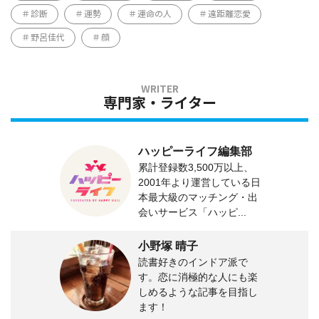
診断
運勢
運命の人
遠距離恋愛
野呂佳代
顔
専門家・ライター
ハッピーライフ編集部
累計登録数3,500万以上、
2001年より運営している日
本最大級のマッチング・出
会いサービス「ハッピ...
小野塚 晴子
読書好きのインドア派で
す。恋に消極的な人にも楽
しめるような記事を目指し
ます！