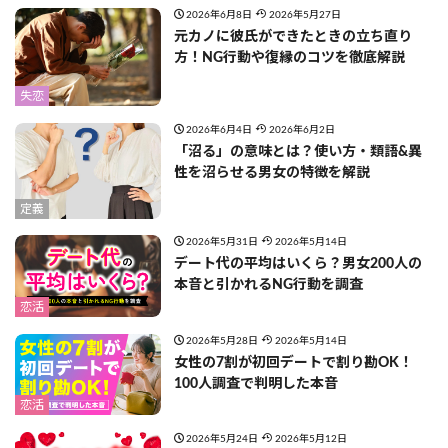
2026年6月8日
2026年5月27日
元カノに彼氏ができたときの立ち直り
方！NG行動や復縁のコツを徹底解説
失恋
2026年6月4日
2026年6月2日
「沼る」の意味とは？使い方・類語&異
性を沼らせる男女の特徴を解説
定義
2026年5月31日
2026年5月14日
デート代の平均はいくら？男女200人の
本音と引かれるNG行動を調査
恋活
2026年5月28日
2026年5月14日
女性の7割が初回デートで割り勘OK！
100人調査で判明した本音
恋活
2026年5月24日
2026年5月12日