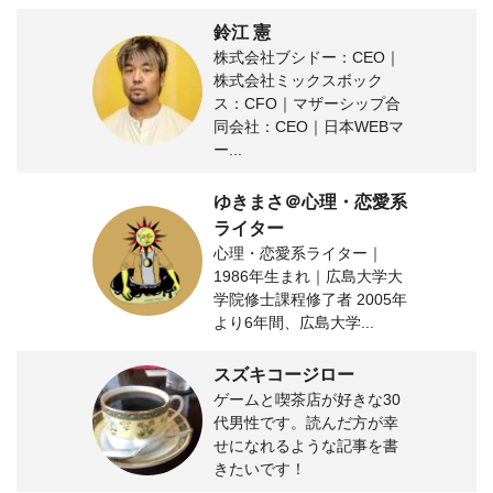
鈴江 憲
株式会社ブシドー：CEO｜
株式会社ミックスボック
ス：CFO｜マザーシップ合
同会社：CEO｜日本WEBマ
ー...
ゆきまさ＠心理・恋愛系
ライター
心理・恋愛系ライター｜
1986年生まれ｜広島大学大
学院修士課程修了者 2005年
より6年間、広島大学...
スズキコージロー
ゲームと喫茶店が好きな30
代男性です。読んだ方が幸
せになれるような記事を書
きたいです！