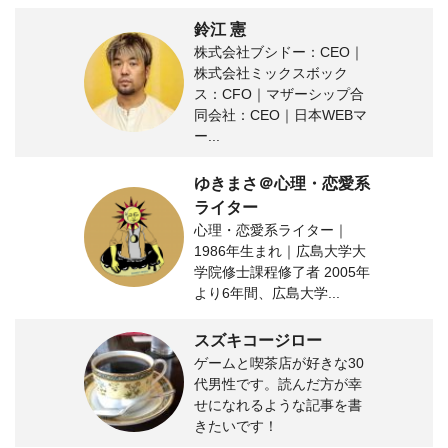
鈴江 憲
株式会社ブシドー：CEO｜
株式会社ミックスボック
ス：CFO｜マザーシップ合
同会社：CEO｜日本WEBマ
ー...
ゆきまさ＠心理・恋愛系
ライター
心理・恋愛系ライター｜
1986年生まれ｜広島大学大
学院修士課程修了者 2005年
より6年間、広島大学...
スズキコージロー
ゲームと喫茶店が好きな30
代男性です。読んだ方が幸
せになれるような記事を書
きたいです！