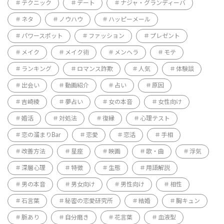
テクニック
デート
ナジャ・グランディーバ
ネタ
ノウハウ
ハッピーメール
パワースポット
ファッション
プレゼント
メイク
メイク術
メンヘラ
モテ
ランキング
ロマンス詐欺
人気
体験談
出会い
動画紹介
占い
原因
吉崎綾
夢占い
女の本音
女性向け
婚活
対処法
復縁
心理テスト
恋の溜まりBar
恋愛
恋活
手相
改善方法
星座
映画
歌・曲
浮気
深層心理
特徴
生態
用語解説
男の本音
男女向け
男性向け
相性
石言葉
秘密の恋愛研究所
結婚
胸キュン
脈あり
自分磨き
花言葉
血液型