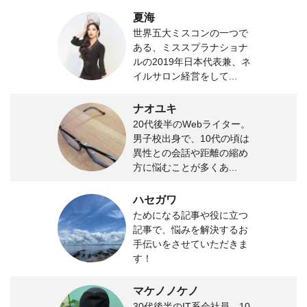
夏海
世界五大ミスコンの一つで
ある、ミススプラナショナ
ルの2019年日本代表兼、ネ
イルサロン経営をして...
ナオユキ
20代後半のWebライター。
男子校出身で、10代の頃は
異性との会話や距離の縮め
方に悩むことが多くあ...
ハセガワ
ためになる記事や役に立つ
記事で、悩みを解決するお
手伝いをさせていただきま
す！
マケノノケノ
30代後半のIT系会社員。10