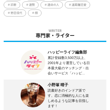
診断
運勢
運命の人
遠距離恋愛
野呂佳代
顔
専門家・ライター
ハッピーライフ編集部
累計登録数3,500万以上、
2001年より運営している日
本最大級のマッチング・出
会いサービス「ハッピ...
小野塚 晴子
読書好きのインドア派で
す。恋に消極的な人にも楽
しめるような記事を目指し
ます！