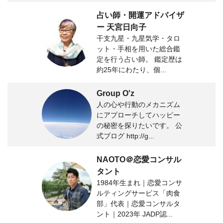
占い師・開運アドバイザ
ー 天宮日向子
干支九星・九星気学・タロ
ット・手相を用いた総合鑑
定を行う占い師。 鑑定歴は
約25年にわたり、個...
Group O'z
人の心や行動のメカニズム
にアプローチしてハッピー
の秘密を探りたいです。 公
式ブログ http://g...
NAOTO＠恋愛コンサル
タント
1984年生まれ｜恋愛コンサ
ルティングサービス「肉食
部」代表｜恋愛コンサルタ
ント｜2023年 JADP認...