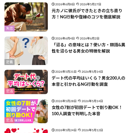
2026年6月8日
2026年5月27日
元カノに彼氏ができたときの立ち直り
方！NG行動や復縁のコツを徹底解説
失恋
2026年6月4日
2026年6月2日
「沼る」の意味とは？使い方・類語&異
性を沼らせる男女の特徴を解説
定義
2026年5月31日
2026年5月14日
デート代の平均はいくら？男女200人の
本音と引かれるNG行動を調査
恋活
2026年5月28日
2026年5月14日
女性の7割が初回デートで割り勘OK！
100人調査で判明した本音
恋活
2026年5月24日
2026年5月12日