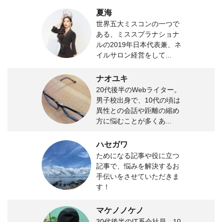
夏海
世界五大ミスコンの一つで
ある、ミススプラナショナ
ルの2019年日本代表兼、ネ
イルサロン経営をして...
ナオユキ
20代後半のWebライター。
男子校出身で、10代の頃は
異性との会話や距離の縮め
方に悩むことが多くあ...
ハセガワ
ためになる記事や役に立つ
記事で、悩みを解決するお
手伝いをさせていただきま
す！
マケノノケノ
30代後半のIT系会社員。10