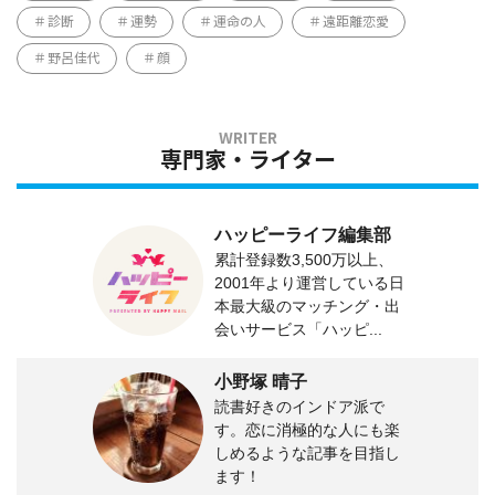
診断
運勢
運命の人
遠距離恋愛
野呂佳代
顔
専門家・ライター
ハッピーライフ編集部
累計登録数3,500万以上、
2001年より運営している日
本最大級のマッチング・出
会いサービス「ハッピ...
小野塚 晴子
読書好きのインドア派で
す。恋に消極的な人にも楽
しめるような記事を目指し
ます！