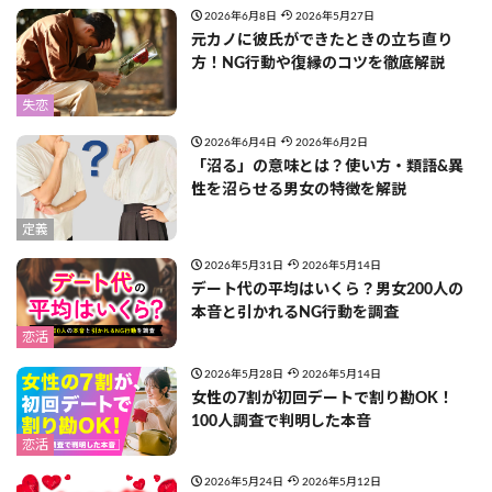
2026年6月8日
2026年5月27日
元カノに彼氏ができたときの立ち直り
方！NG行動や復縁のコツを徹底解説
失恋
2026年6月4日
2026年6月2日
「沼る」の意味とは？使い方・類語&異
性を沼らせる男女の特徴を解説
定義
2026年5月31日
2026年5月14日
デート代の平均はいくら？男女200人の
本音と引かれるNG行動を調査
恋活
2026年5月28日
2026年5月14日
女性の7割が初回デートで割り勘OK！
100人調査で判明した本音
恋活
2026年5月24日
2026年5月12日