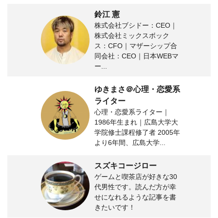
鈴江 憲
株式会社ブシドー：CEO｜
株式会社ミックスボック
ス：CFO｜マザーシップ合
同会社：CEO｜日本WEBマ
ー...
ゆきまさ＠心理・恋愛系
ライター
心理・恋愛系ライター｜
1986年生まれ｜広島大学大
学院修士課程修了者 2005年
より6年間、広島大学...
スズキコージロー
ゲームと喫茶店が好きな30
代男性です。読んだ方が幸
せになれるような記事を書
きたいです！