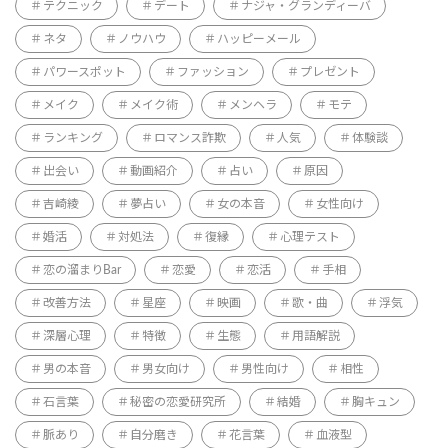
テクニック
デート
ナジャ・グランディーバ
ネタ
ノウハウ
ハッピーメール
パワースポット
ファッション
プレゼント
メイク
メイク術
メンヘラ
モテ
ランキング
ロマンス詐欺
人気
体験談
出会い
動画紹介
占い
原因
吉崎綾
夢占い
女の本音
女性向け
婚活
対処法
復縁
心理テスト
恋の溜まりBar
恋愛
恋活
手相
改善方法
星座
映画
歌・曲
浮気
深層心理
特徴
生態
用語解説
男の本音
男女向け
男性向け
相性
石言葉
秘密の恋愛研究所
結婚
胸キュン
脈あり
自分磨き
花言葉
血液型