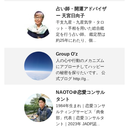
占い師・開運アドバイザ
ー 天宮日向子
干支九星・九星気学・タロ
ット・手相を用いた総合鑑
定を行う占い師。 鑑定歴は
約25年にわたり、個...
Group O'z
人の心や行動のメカニズム
にアプローチしてハッピー
の秘密を探りたいです。 公
式ブログ http://g...
NAOTO＠恋愛コンサル
タント
1984年生まれ｜恋愛コンサ
ルティングサービス「肉食
部」代表｜恋愛コンサルタ
ント｜2023年 JADP認...