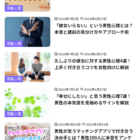
深層心理
2026年7月3日
2026年6月27日
「彼女いらない」という男性心理とは？
本音と建前の見分け方やアプローチ術
深層心理
2026年7月2日
2026年6月27日
久しぶりの彼女に対する男性心理4選！
上手く付き合うコツを女性向けに解説
深層心理
2026年7月1日
2026年6月27日
「幸せにしたい」と思う男性心理7選！
男性の本気度を見極めるサインを解説
深層心理
2026年6月29日
2026年6月23日
男性が思うマッチングアプリで付き合う
決め手とは？男性100人に本音をアンケ