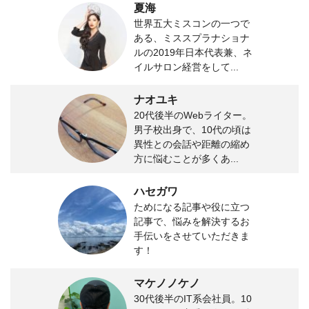
夏海
世界五大ミスコンの一つで
ある、ミススプラナショナ
ルの2019年日本代表兼、ネ
イルサロン経営をして...
ナオユキ
20代後半のWebライター。
男子校出身で、10代の頃は
異性との会話や距離の縮め
方に悩むことが多くあ...
ハセガワ
ためになる記事や役に立つ
記事で、悩みを解決するお
手伝いをさせていただきま
す！
マケノノケノ
30代後半のIT系会社員。10