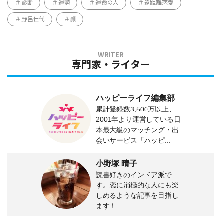
診断
運勢
運命の人
遠距離恋愛
野呂佳代
顔
専門家・ライター
ハッピーライフ編集部
累計登録数3,500万以上、
2001年より運営している日
本最大級のマッチング・出
会いサービス「ハッピ...
小野塚 晴子
読書好きのインドア派で
す。恋に消極的な人にも楽
しめるような記事を目指し
ます！