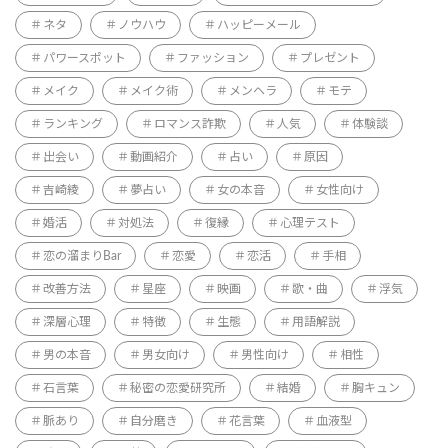
ネタ
ノウハウ
ハッピーメール
パワースポット
ファッション
プレゼント
メイク
メイク術
メンヘラ
モテ
ランキング
ロマンス詐欺
人気
体験談
出会い
動画紹介
占い
原因
吉崎綾
夢占い
女の本音
女性向け
婚活
対処法
復縁
心理テスト
恋の溜まりBar
恋愛
恋活
手相
改善方法
星座
映画
歌・曲
浮気
深層心理
特徴
生態
用語解説
男の本音
男女向け
男性向け
相性
石言葉
秘密の恋愛研究所
結婚
胸キュン
脈あり
自分磨き
花言葉
血液型