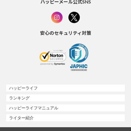
ハッピーメール公式SNS
安心のセキュリティ対策
ハッピーライフ
ランキング
ハッピーライフマニュアル
ライター紹介