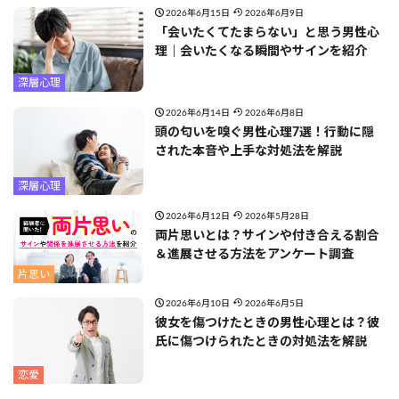
2026年6月15日
2026年6月9日
「会いたくてたまらない」と思う男性心
理｜会いたくなる瞬間やサインを紹介
深層心理
2026年6月14日
2026年6月8日
頭の匂いを嗅ぐ男性心理7選！行動に隠
された本音や上手な対処法を解説
深層心理
2026年6月12日
2026年5月28日
両片思いとは？サインや付き合える割合
＆進展させる方法をアンケート調査
片思い
2026年6月10日
2026年6月5日
彼女を傷つけたときの男性心理とは？彼
氏に傷つけられたときの対処法を解説
恋愛