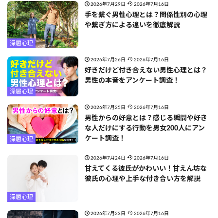
2026年7月29日
2026年7月16日
手を繋ぐ男性心理とは？関係性別の心理
や繋ぎ方による違いを徹底解説
深層心理
2026年7月26日
2026年7月16日
好きだけど付き合えない男性心理とは？
男性の本音をアンケート調査！
深層心理
2026年7月25日
2026年7月16日
男性からの好意とは？感じる瞬間や好き
な人だけにする行動を男女200人にアン
ケート調査！
深層心理
2026年7月24日
2026年7月16日
甘えてくる彼氏がかわいい！甘えん坊な
彼氏の心理や上手な付き合い方を解説
深層心理
2026年7月23日
2026年7月16日