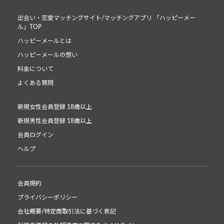
出会い・恋愛マッチングサイト/マッチングアプリ 「ハッピーメー
ル」TOP
ハッピーメールとは
ハッピーメールの想い
料金について
よくある質問
新規女性会員登録 18歳以上
新規男性会員登録 18歳以上
会員ログイン
ヘルプ
会員規約
プライバシーポリシー
会社概要/特定商取引法に基づく表記