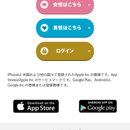
iPhoneは 米国および他の国々で登録されたApple Inc.の商標です。App
StoreはApple Inc.のサービスマークです。Google Play、Androidは、
Google Inc.の商標または登録商標です。