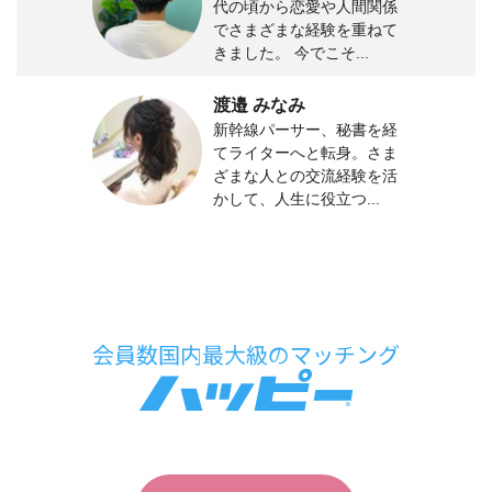
代の頃から恋愛や人間関係
でさまざまな経験を重ねて
きました。 今でこそ...
渡邉 みなみ
新幹線パーサー、秘書を経
てライターへと転身。さま
ざまな人との交流経験を活
かして、人生に役立つ...