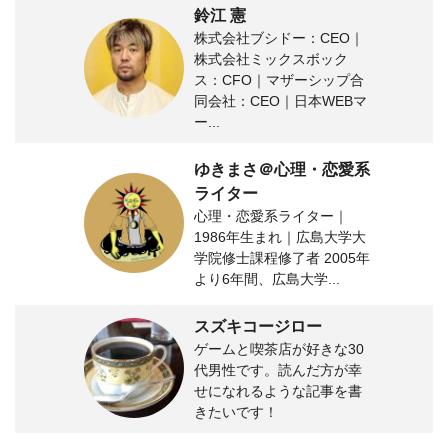
鈴江 憲
株式会社ブシドー：CEO｜
株式会社ミックスボック
ス：CFO｜マザーシップ合
同会社：CEO｜日本WEBマ
ー...
ゆきまさ＠心理・恋愛系
ライター
心理・恋愛系ライター｜
1986年生まれ｜広島大学大
学院修士課程修了者 2005年
より6年間、広島大学...
スズキコージロー
ゲームと喫茶店が好きな30
代男性です。読んだ方が幸
せになれるような記事を書
きたいです！