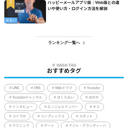
ハッピーメールアプリ版｜Web版との違
いや使い方・ログイン方法を解説
出会い
ランキング一覧へ
おすすめタグ
LINE
SNS
Webドラマ
Youtube
Youtubeチャンネル
ほくろ占い
ほのか
インタビュー
エンジェルナンバー
キス
コイラボ
コンプレックス
スポット
テクニック
デート
ナジャ・グランディーバ