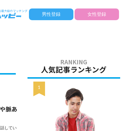
男性登録
女性登録
人気記事ランキング
選や脈あ
で話してい