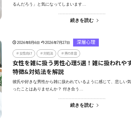
るんだろう」と気になってしまいます…
続きを読む
深層心理
2026年8月6日
2026年7月27日
女性向け
対処法
男の本音
女性を雑に扱う男性心理5選！雑に扱われや
特徴&対処法を解説
彼氏や好きな男性から雑に扱われているように感じて、悲しい
ったことはありませんか？ 付き合う…
続きを読む