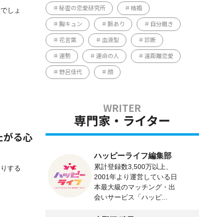
秘密の恋愛研究所
結婚
いでしょ
胸キュン
脈あり
自分磨き
花言葉
血液型
診断
運勢
運命の人
遠距離恋愛
野呂佳代
顔
専門家・ライター
たがる心
ハッピーライフ編集部
累計登録数3,500万以上、
たりする
2001年より運営している日
本最大級のマッチング・出
会いサービス「ハッピ...