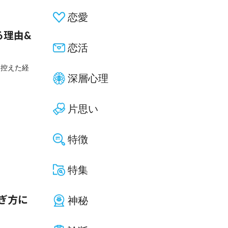
恋愛
る理由&
恋活
を控えた経
深層心理
片思い
特徴
特集
神秘
ぎ方に