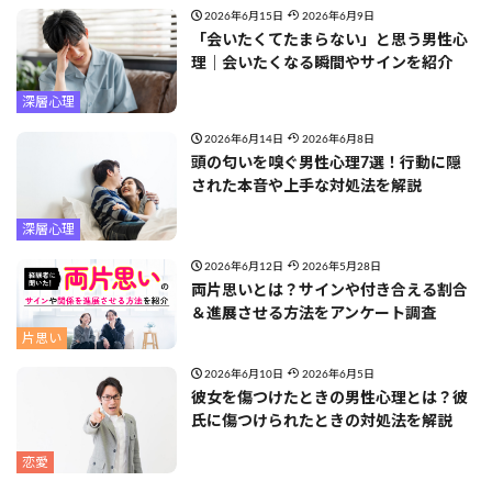
2026年6月15日
2026年6月9日
「会いたくてたまらない」と思う男性心
理｜会いたくなる瞬間やサインを紹介
深層心理
2026年6月14日
2026年6月8日
頭の匂いを嗅ぐ男性心理7選！行動に隠
された本音や上手な対処法を解説
深層心理
2026年6月12日
2026年5月28日
両片思いとは？サインや付き合える割合
＆進展させる方法をアンケート調査
片思い
2026年6月10日
2026年6月5日
彼女を傷つけたときの男性心理とは？彼
氏に傷つけられたときの対処法を解説
恋愛