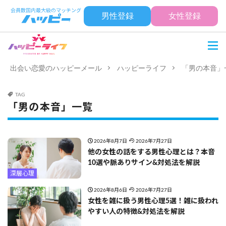
男性登録
女性登録
出会い恋愛のハッピーメール
ハッピーライフ
「男の本音」
TAG
「男の本音」一覧
2026年8月7日
2026年7月27日
他の女性の話をする男性心理とは？本音
10選や脈ありサイン&対処法を解説
深層心理
2026年8月6日
2026年7月27日
女性を雑に扱う男性心理5選！雑に扱われ
やすい人の特徴&対処法を解説