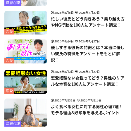
深層心理
2026年8月5日
2026年7月27日
忙しい彼氏とどう向きあう？乗り越え方
やNG行動を100人にアンケート調査！
恋愛
2026年8月4日
2026年7月27日
優しすぎる彼氏の特徴とは？本当に優し
い彼氏の特徴をアンケートをもとに解
説！
恋愛
2026年8月3日
2026年7月27日
恋愛経験ない女性ってどう？男性のリア
ルな本音を100人にアンケート調査！
恋愛
2026年7月31日
2026年7月16日
よく食べる女性に対する男性心理7選！
モテる理由&好印象を与えるポイント
深層心理