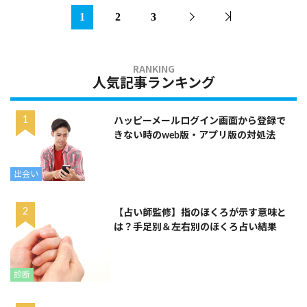
1
2
3
人気記事ランキング
ハッピーメールログイン画面から登録で
きない時のweb版・アプリ版の対処法
出会い
【占い師監修】指のほくろが示す意味と
は？手足別＆左右別のほくろ占い結果
診断