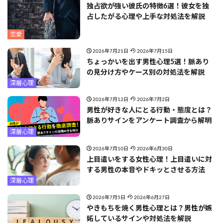
独占欲が強い彼氏の特徴6選！彼女を独
占したがる心理や上手な対処法を解説
恋愛
2026年7月21日
2026年7月15日
ちょっかいを出す男性心理5選！脈あり
の見分け方やケース別の対処法を解説
深層心理
2026年7月12日
2026年7月2日
男性が好きな人にとる行動・態度とは？
脈ありサインをアンケート調査から解明
深層心理
2026年7月10日
2026年6月30日
上目遣いをする女性心理！上目遣いに対
する男性の本音やドキッとさせる方法
深層心理
2026年7月5日
2026年6月27日
やきもちを焼く男性心理とは？男性が嫉
妬しているサインや対処法を解説