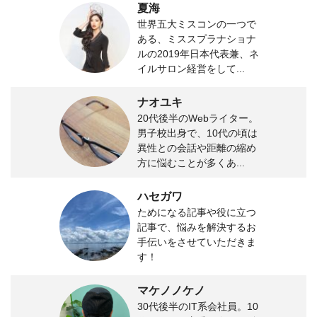
夏海
世界五大ミスコンの一つで
ある、ミススプラナショナ
ルの2019年日本代表兼、ネ
イルサロン経営をして...
ナオユキ
20代後半のWebライター。
男子校出身で、10代の頃は
異性との会話や距離の縮め
方に悩むことが多くあ...
ハセガワ
ためになる記事や役に立つ
記事で、悩みを解決するお
手伝いをさせていただきま
す！
マケノノケノ
30代後半のIT系会社員。10