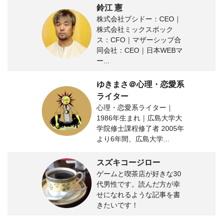
鈴江 憲
株式会社ブシドー：CEO｜
株式会社ミックスボック
ス：CFO｜マザーシップ合
同会社：CEO｜日本WEBマ
ー...
ゆきまさ＠心理・恋愛系
ライター
心理・恋愛系ライター｜
1986年生まれ｜広島大学大
学院修士課程修了者 2005年
より6年間、広島大学...
スズキコージロー
ゲームと喫茶店が好きな30
代男性です。読んだ方が幸
せになれるような記事を書
きたいです！