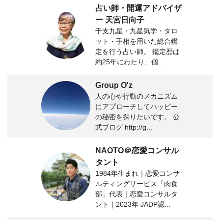
占い師・開運アドバイザ
ー 天宮日向子
干支九星・九星気学・タロ
ット・手相を用いた総合鑑
定を行う占い師。 鑑定歴は
約25年にわたり、個...
Group O'z
人の心や行動のメカニズム
にアプローチしてハッピー
の秘密を探りたいです。 公
式ブログ http://g...
NAOTO＠恋愛コンサル
タント
1984年生まれ｜恋愛コンサ
ルティングサービス「肉食
部」代表｜恋愛コンサルタ
ント｜2023年 JADP認...