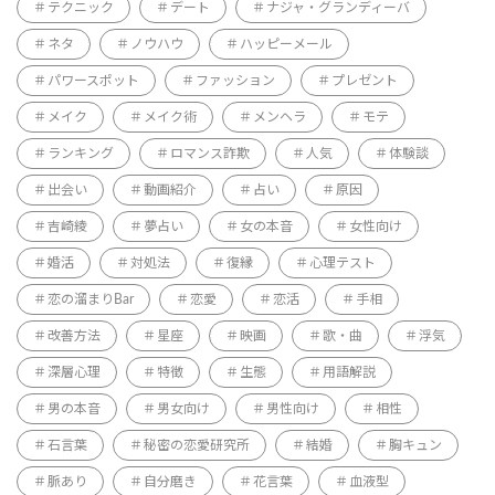
テクニック
デート
ナジャ・グランディーバ
ネタ
ノウハウ
ハッピーメール
パワースポット
ファッション
プレゼント
メイク
メイク術
メンヘラ
モテ
ランキング
ロマンス詐欺
人気
体験談
出会い
動画紹介
占い
原因
吉崎綾
夢占い
女の本音
女性向け
婚活
対処法
復縁
心理テスト
恋の溜まりBar
恋愛
恋活
手相
改善方法
星座
映画
歌・曲
浮気
深層心理
特徴
生態
用語解説
男の本音
男女向け
男性向け
相性
石言葉
秘密の恋愛研究所
結婚
胸キュン
脈あり
自分磨き
花言葉
血液型