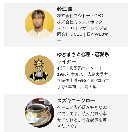
鈴江 憲
株式会社ブシドー：CEO｜
株式会社ミックスボック
ス：CFO｜マザーシップ合
同会社：CEO｜日本WEBマ
ー...
ゆきまさ＠心理・恋愛系
ライター
心理・恋愛系ライター｜
1986年生まれ｜広島大学大
学院修士課程修了者 2005年
より6年間、広島大学...
スズキコージロー
ゲームと喫茶店が好きな30
代男性です。読んだ方が幸
せになれるような記事を書
きたいです！