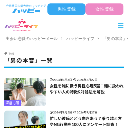
男性登録
女性登録
出会い恋愛のハッピーメール
ハッピーライフ
「男の本音」
TAG
「男の本音」一覧
2026年8月6日
2026年7月27日
女性を雑に扱う男性心理5選！雑に扱われ
やすい人の特徴&対処法を解説
深層心理
2026年8月5日
2026年7月27日
忙しい彼氏とどう向きあう？乗り越え方
やNG行動を100人にアンケート調査！