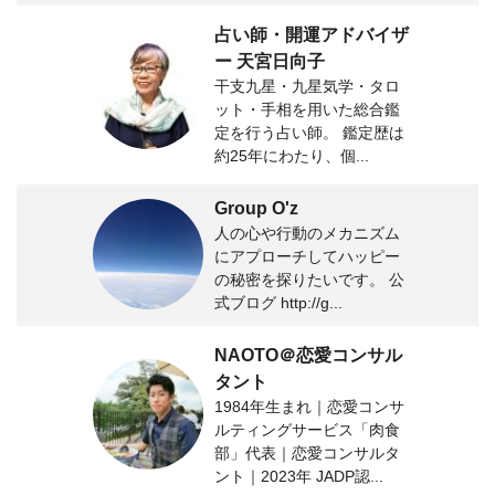
占い師・開運アドバイザ
ー 天宮日向子
干支九星・九星気学・タロ
ット・手相を用いた総合鑑
定を行う占い師。 鑑定歴は
約25年にわたり、個...
Group O'z
人の心や行動のメカニズム
にアプローチしてハッピー
の秘密を探りたいです。 公
式ブログ http://g...
NAOTO＠恋愛コンサル
タント
1984年生まれ｜恋愛コンサ
ルティングサービス「肉食
部」代表｜恋愛コンサルタ
ント｜2023年 JADP認...