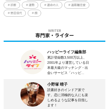
診断
運勢
運命の人
遠距離恋愛
野呂佳代
顔
専門家・ライター
ハッピーライフ編集部
累計登録数3,500万以上、
2001年より運営している日
本最大級のマッチング・出
会いサービス「ハッピ...
小野塚 晴子
読書好きのインドア派で
す。恋に消極的な人にも楽
しめるような記事を目指し
ます！