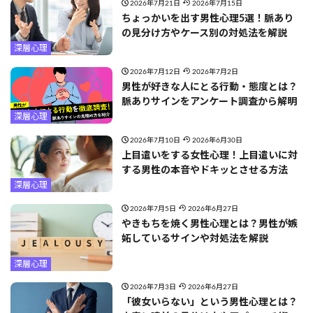
2026年7月21日
2026年7月15日
ちょっかいを出す男性心理5選！脈あり
の見分け方やケース別の対処法を解説
深層心理
2026年7月12日
2026年7月2日
男性が好きな人にとる行動・態度とは？
脈ありサインをアンケート調査から解明
深層心理
2026年7月10日
2026年6月30日
上目遣いをする女性心理！上目遣いに対
する男性の本音やドキッとさせる方法
深層心理
2026年7月5日
2026年6月27日
やきもちを焼く男性心理とは？男性が嫉
妬しているサインや対処法を解説
深層心理
2026年7月3日
2026年6月27日
「彼女いらない」という男性心理とは？