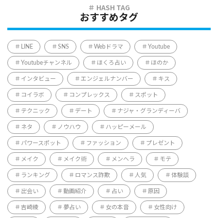
おすすめタグ
LINE
SNS
Webドラマ
Youtube
Youtubeチャンネル
ほくろ占い
ほのか
インタビュー
エンジェルナンバー
キス
コイラボ
コンプレックス
スポット
テクニック
デート
ナジャ・グランディーバ
ネタ
ノウハウ
ハッピーメール
パワースポット
ファッション
プレゼント
メイク
メイク術
メンヘラ
モテ
ランキング
ロマンス詐欺
人気
体験談
出会い
動画紹介
占い
原因
吉崎綾
夢占い
女の本音
女性向け