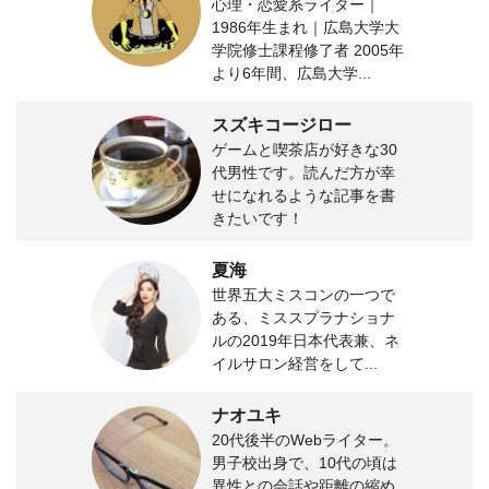
心理・恋愛系ライター｜
1986年生まれ｜広島大学大
学院修士課程修了者 2005年
より6年間、広島大学...
スズキコージロー
ゲームと喫茶店が好きな30
代男性です。読んだ方が幸
せになれるような記事を書
きたいです！
夏海
世界五大ミスコンの一つで
ある、ミススプラナショナ
ルの2019年日本代表兼、ネ
イルサロン経営をして...
ナオユキ
20代後半のWebライター。
男子校出身で、10代の頃は
異性との会話や距離の縮め