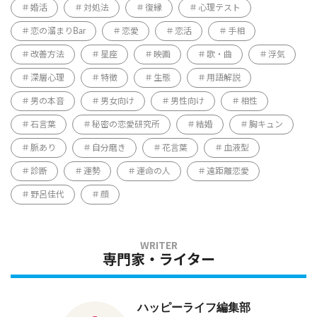
婚活
対処法
復縁
心理テスト
恋の溜まりBar
恋愛
恋活
手相
改善方法
星座
映画
歌・曲
浮気
深層心理
特徴
生態
用語解説
男の本音
男女向け
男性向け
相性
石言葉
秘密の恋愛研究所
結婚
胸キュン
脈あり
自分磨き
花言葉
血液型
診断
運勢
運命の人
遠距離恋愛
野呂佳代
顔
専門家・ライター
ハッピーライフ編集部