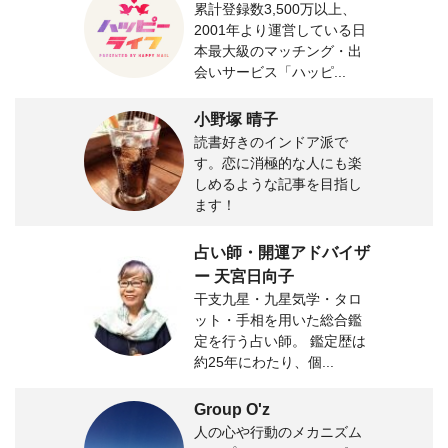
累計登録数3,500万以上、
2001年より運営している日
本最大級のマッチング・出
会いサービス「ハッピ...
小野塚 晴子
読書好きのインドア派で
す。恋に消極的な人にも楽
しめるような記事を目指し
ます！
占い師・開運アドバイザ
ー 天宮日向子
干支九星・九星気学・タロ
ット・手相を用いた総合鑑
定を行う占い師。 鑑定歴は
約25年にわたり、個...
Group O'z
人の心や行動のメカニズム