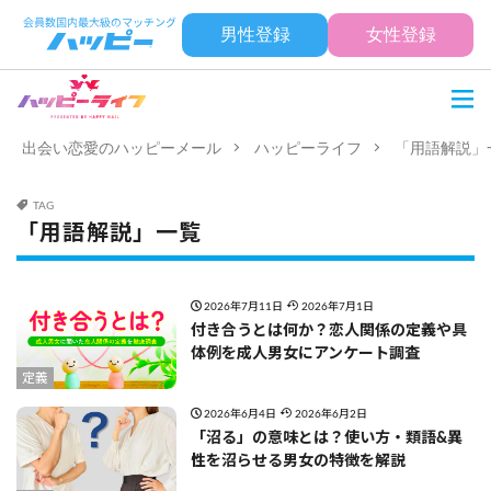
男性登録
女性登録
出会い恋愛のハッピーメール
ハッピーライフ
「用語解説」
TAG
「用語解説」一覧
2026年7月11日
2026年7月1日
付き合うとは何か？恋人関係の定義や具
体例を成人男女にアンケート調査
定義
2026年6月4日
2026年6月2日
「沼る」の意味とは？使い方・類語&異
性を沼らせる男女の特徴を解説