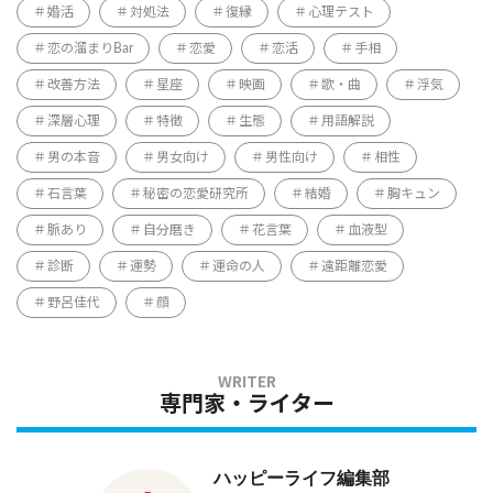
婚活
対処法
復縁
心理テスト
恋の溜まりBar
恋愛
恋活
手相
改善方法
星座
映画
歌・曲
浮気
深層心理
特徴
生態
用語解説
男の本音
男女向け
男性向け
相性
石言葉
秘密の恋愛研究所
結婚
胸キュン
脈あり
自分磨き
花言葉
血液型
診断
運勢
運命の人
遠距離恋愛
野呂佳代
顔
専門家・ライター
ハッピーライフ編集部