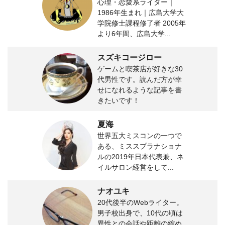
心理・恋愛系ライター｜
1986年生まれ｜広島大学大
学院修士課程修了者 2005年
より6年間、広島大学...
スズキコージロー
ゲームと喫茶店が好きな30
代男性です。読んだ方が幸
せになれるような記事を書
きたいです！
夏海
世界五大ミスコンの一つで
ある、ミススプラナショナ
ルの2019年日本代表兼、ネ
イルサロン経営をして...
ナオユキ
20代後半のWebライター。
男子校出身で、10代の頃は
異性との会話や距離の縮め