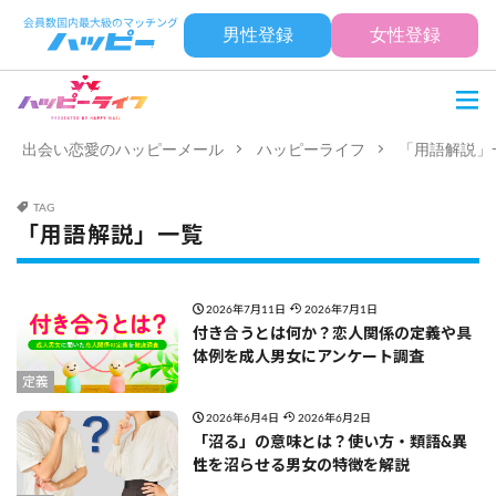
男性登録
女性登録
出会い恋愛のハッピーメール
ハッピーライフ
「用語解説」
TAG
「用語解説」一覧
2026年7月11日
2026年7月1日
付き合うとは何か？恋人関係の定義や具
体例を成人男女にアンケート調査
定義
2026年6月4日
2026年6月2日
「沼る」の意味とは？使い方・類語&異
性を沼らせる男女の特徴を解説