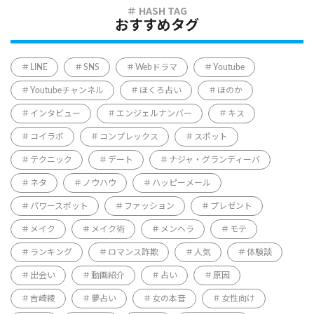
おすすめタグ
LINE
SNS
Webドラマ
Youtube
Youtubeチャンネル
ほくろ占い
ほのか
インタビュー
エンジェルナンバー
キス
コイラボ
コンプレックス
スポット
テクニック
デート
ナジャ・グランディーバ
ネタ
ノウハウ
ハッピーメール
パワースポット
ファッション
プレゼント
メイク
メイク術
メンヘラ
モテ
ランキング
ロマンス詐欺
人気
体験談
出会い
動画紹介
占い
原因
吉崎綾
夢占い
女の本音
女性向け