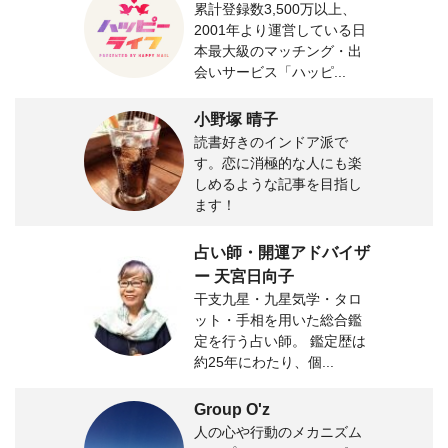
累計登録数3,500万以上、
2001年より運営している日
本最大級のマッチング・出
会いサービス「ハッピ...
小野塚 晴子
読書好きのインドア派で
す。恋に消極的な人にも楽
しめるような記事を目指し
ます！
占い師・開運アドバイザ
ー 天宮日向子
干支九星・九星気学・タロ
ット・手相を用いた総合鑑
定を行う占い師。 鑑定歴は
約25年にわたり、個...
Group O'z
人の心や行動のメカニズム