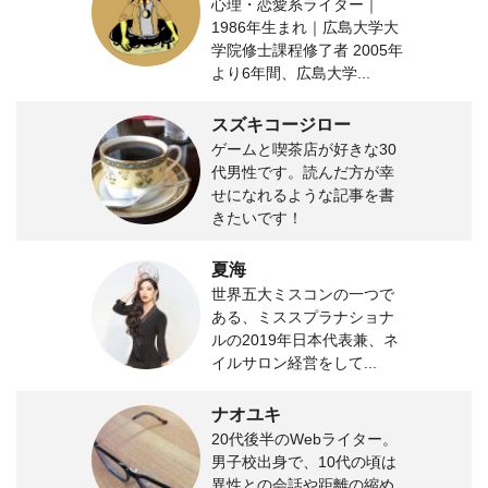
心理・恋愛系ライター｜
1986年生まれ｜広島大学大
学院修士課程修了者 2005年
より6年間、広島大学...
スズキコージロー
ゲームと喫茶店が好きな30
代男性です。読んだ方が幸
せになれるような記事を書
きたいです！
夏海
世界五大ミスコンの一つで
ある、ミススプラナショナ
ルの2019年日本代表兼、ネ
イルサロン経営をして...
ナオユキ
20代後半のWebライター。
男子校出身で、10代の頃は
異性との会話や距離の縮め