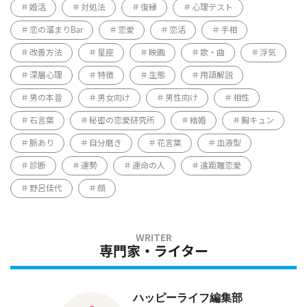
婚活
対処法
復縁
心理テスト
恋の溜まりBar
恋愛
恋活
手相
改善方法
星座
映画
歌・曲
浮気
深層心理
特徴
生態
用語解説
男の本音
男女向け
男性向け
相性
石言葉
秘密の恋愛研究所
結婚
胸キュン
脈あり
自分磨き
花言葉
血液型
診断
運勢
運命の人
遠距離恋愛
野呂佳代
顔
専門家・ライター
ハッピーライフ編集部