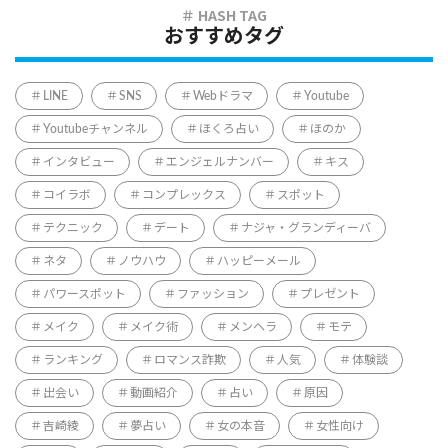
おすすめタグ
LINE
SNS
Webドラマ
Youtube
Youtubeチャンネル
ほくろ占い
ほのか
インタビュー
エンジェルナンバー
キス
コイラボ
コンプレックス
スポット
テクニック
デート
ナジャ・グランディーバ
ネタ
ノウハウ
ハッピーメール
パワースポット
ファッション
プレゼント
メイク
メイク術
メンヘラ
モテ
ランキング
ロマンス詐欺
人気
体験談
出会い
動画紹介
占い
原因
吉崎綾
夢占い
女の本音
女性向け