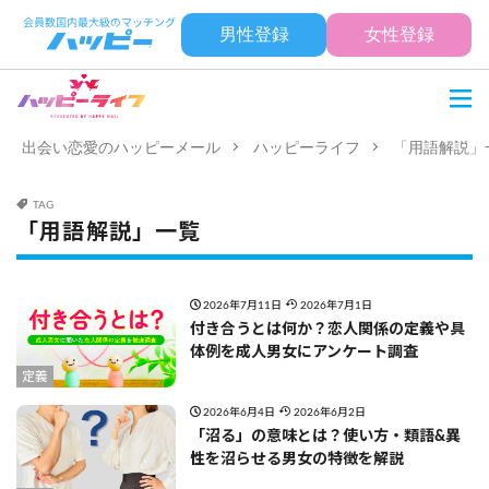
男性登録
女性登録
出会い恋愛のハッピーメール
ハッピーライフ
「用語解説」
TAG
「用語解説」一覧
2026年7月11日
2026年7月1日
付き合うとは何か？恋人関係の定義や具
体例を成人男女にアンケート調査
定義
2026年6月4日
2026年6月2日
「沼る」の意味とは？使い方・類語&異
性を沼らせる男女の特徴を解説