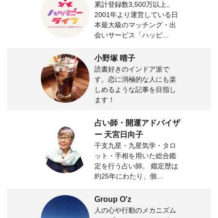
累計登録数3,500万以上、
2001年より運営している日
本最大級のマッチング・出
会いサービス「ハッピ...
小野塚 晴子
読書好きのインドア派で
す。恋に消極的な人にも楽
しめるような記事を目指し
ます！
占い師・開運アドバイザ
ー 天宮日向子
干支九星・九星気学・タロ
ット・手相を用いた総合鑑
定を行う占い師。 鑑定歴は
約25年にわたり、個...
Group O'z
人の心や行動のメカニズム