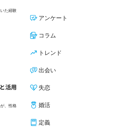
抱いた経験
アンケート
コラム
トレンド
出会い
失恋
一覧と活用
婚活
のが、性格
定義