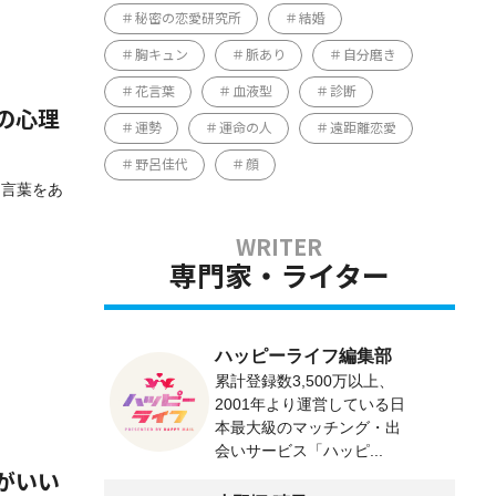
秘密の恋愛研究所
結婚
胸キュン
脈あり
自分磨き
花言葉
血液型
診断
の心理
運勢
運命の人
遠距離恋愛
野呂佳代
顔
な言葉をあ
専門家・ライター
ハッピーライフ編集部
累計登録数3,500万以上、
2001年より運営している日
本最大級のマッチング・出
会いサービス「ハッピ...
がいい