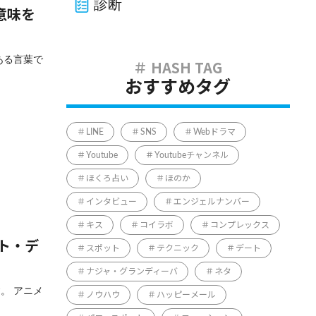
診断
意味を
ある言葉で
おすすめタグ
LINE
SNS
Webドラマ
Youtube
Youtubeチャンネル
ほくろ占い
ほのか
インタビュー
エンジェルナンバー
キス
コイラボ
コンプレックス
ト・デ
スポット
テクニック
デート
ナジャ・グランディーバ
ネタ
。 アニメ
ノウハウ
ハッピーメール