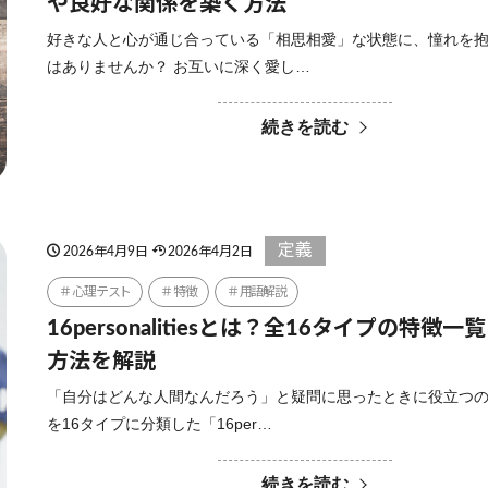
や良好な関係を築く方法
好きな人と心が通じ合っている「相思相愛」な状態に、憧れを
はありませんか？ お互いに深く愛し…
続きを読む
定義
2026年4月9日
2026年4月2日
心理テスト
特徴
用語解説
16personalitiesとは？全16タイプの特徴
方法を解説
「自分はどんな人間なんだろう」と疑問に思ったときに役立つ
を16タイプに分類した「16per…
続きを読む