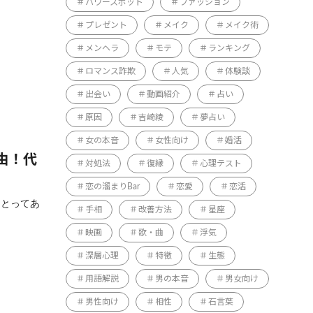
パワースポット
ファッション
プレゼント
メイク
メイク術
メンヘラ
モテ
ランキング
ロマンス詐欺
人気
体験談
出会い
動画紹介
占い
原因
吉崎綾
夢占い
女の本音
女性向け
婚活
由！代
対処法
復縁
心理テスト
恋の溜まりBar
恋愛
恋活
ことってあ
手相
改善方法
星座
映画
歌・曲
浮気
深層心理
特徴
生態
用語解説
男の本音
男女向け
男性向け
相性
石言葉