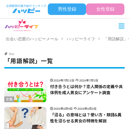
男性登録
女性登録
出会い恋愛のハッピーメール
ハッピーライフ
「用語解説」
TAG
「用語解説」一覧
2026年7月11日
2026年7月1日
付き合うとは何か？恋人関係の定義や具
体例を成人男女にアンケート調査
定義
2026年6月4日
2026年6月2日
「沼る」の意味とは？使い方・類語&異
性を沼らせる男女の特徴を解説