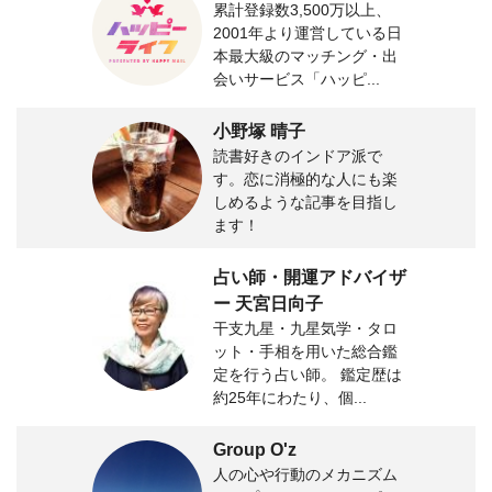
累計登録数3,500万以上、
2001年より運営している日
本最大級のマッチング・出
会いサービス「ハッピ...
小野塚 晴子
読書好きのインドア派で
す。恋に消極的な人にも楽
しめるような記事を目指し
ます！
占い師・開運アドバイザ
ー 天宮日向子
干支九星・九星気学・タロ
ット・手相を用いた総合鑑
定を行う占い師。 鑑定歴は
約25年にわたり、個...
Group O'z
人の心や行動のメカニズム