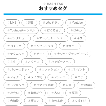
おすすめタグ
LINE
SNS
Webドラマ
Youtube
Youtubeチャンネル
ほくろ占い
ほのか
インタビュー
エンジェルナンバー
キス
コイラボ
コンプレックス
スポット
テクニック
デート
ナジャ・グランディーバ
ネタ
ノウハウ
ハッピーメール
パワースポット
ファッション
プレゼント
メイク
メイク術
メンヘラ
モテ
ランキング
ロマンス詐欺
人気
体験談
出会い
動画紹介
占い
原因
吉崎綾
夢占い
女の本音
女性向け