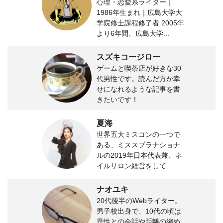
心理・恋愛系ライター｜
1986年生まれ｜広島大学大
学院修士課程修了者 2005年
より6年間、広島大学...
スズキコージロー
ゲームと喫茶店が好きな30
代男性です。読んだ方が幸
せになれるような記事を書
きたいです！
夏海
世界五大ミスコンの一つで
ある、ミススプラナショナ
ルの2019年日本代表兼、ネ
イルサロン経営をして...
ナオユキ
20代後半のWebライター。
男子校出身で、10代の頃は
異性との会話や距離の縮め