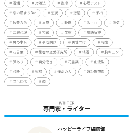
婚活
対処法
復縁
心理テスト
恋の溜まりBar
恋愛
恋活
手相
改善方法
星座
映画
歌・曲
浮気
深層心理
特徴
生態
用語解説
男の本音
男女向け
男性向け
相性
石言葉
秘密の恋愛研究所
結婚
胸キュン
脈あり
自分磨き
花言葉
血液型
診断
運勢
運命の人
遠距離恋愛
野呂佳代
顔
専門家・ライター
ハッピーライフ編集部