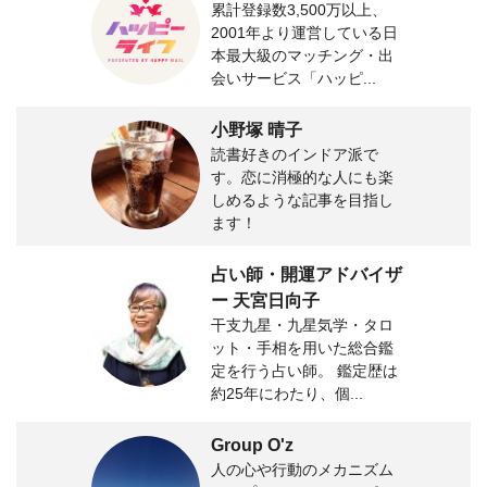
累計登録数3,500万以上、
2001年より運営している日
本最大級のマッチング・出
会いサービス「ハッピ...
小野塚 晴子
読書好きのインドア派で
す。恋に消極的な人にも楽
しめるような記事を目指し
ます！
占い師・開運アドバイザ
ー 天宮日向子
干支九星・九星気学・タロ
ット・手相を用いた総合鑑
定を行う占い師。 鑑定歴は
約25年にわたり、個...
Group O'z
人の心や行動のメカニズム