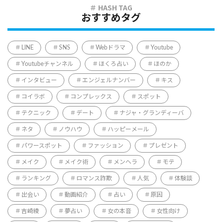
おすすめタグ
LINE
SNS
Webドラマ
Youtube
Youtubeチャンネル
ほくろ占い
ほのか
インタビュー
エンジェルナンバー
キス
コイラボ
コンプレックス
スポット
テクニック
デート
ナジャ・グランディーバ
ネタ
ノウハウ
ハッピーメール
パワースポット
ファッション
プレゼント
メイク
メイク術
メンヘラ
モテ
ランキング
ロマンス詐欺
人気
体験談
出会い
動画紹介
占い
原因
吉崎綾
夢占い
女の本音
女性向け