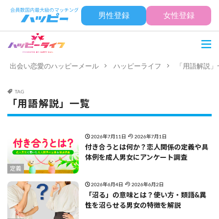
男性登録
女性登録
出会い恋愛のハッピーメール
ハッピーライフ
「用語解説」
TAG
「用語解説」一覧
2026年7月11日
2026年7月1日
付き合うとは何か？恋人関係の定義や具
体例を成人男女にアンケート調査
定義
2026年6月4日
2026年6月2日
「沼る」の意味とは？使い方・類語&異
性を沼らせる男女の特徴を解説