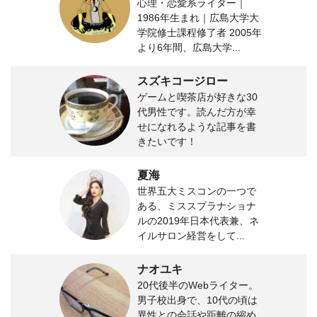
心理・恋愛系ライター｜
1986年生まれ｜広島大学大
学院修士課程修了者 2005年
より6年間、広島大学...
スズキコージロー
ゲームと喫茶店が好きな30
代男性です。読んだ方が幸
せになれるような記事を書
きたいです！
夏海
世界五大ミスコンの一つで
ある、ミススプラナショナ
ルの2019年日本代表兼、ネ
イルサロン経営をして...
ナオユキ
20代後半のWebライター。
男子校出身で、10代の頃は
異性との会話や距離の縮め