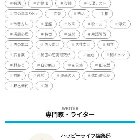
婚活
対処法
復縁
心理テスト
恋の溜まりBar
恋愛
恋活
手相
改善方法
星座
映画
歌・曲
浮気
深層心理
特徴
生態
用語解説
男の本音
男女向け
男性向け
相性
石言葉
秘密の恋愛研究所
結婚
胸キュン
脈あり
自分磨き
花言葉
血液型
診断
運勢
運命の人
遠距離恋愛
野呂佳代
顔
専門家・ライター
ハッピーライフ編集部