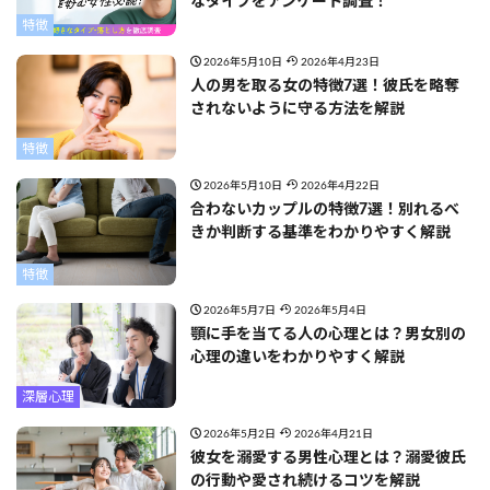
なタイプをアンケート調査！
特徴
2026年5月10日
2026年4月23日
人の男を取る女の特徴7選！彼氏を略奪
されないように守る方法を解説
特徴
2026年5月10日
2026年4月22日
合わないカップルの特徴7選！別れるべ
きか判断する基準をわかりやすく解説
特徴
2026年5月7日
2026年5月4日
顎に手を当てる人の心理とは？男女別の
心理の違いをわかりやすく解説
深層心理
2026年5月2日
2026年4月21日
彼女を溺愛する男性心理とは？溺愛彼氏
の行動や愛され続けるコツを解説