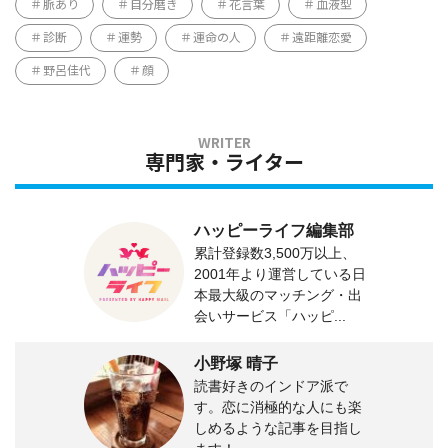
脈あり
自分磨き
花言葉
血液型
診断
運勢
運命の人
遠距離恋愛
野呂佳代
顔
専門家・ライター
ハッピーライフ編集部
累計登録数3,500万以上、
2001年より運営している日
本最大級のマッチング・出
会いサービス「ハッピ...
小野塚 晴子
読書好きのインドア派で
す。恋に消極的な人にも楽
しめるような記事を目指し