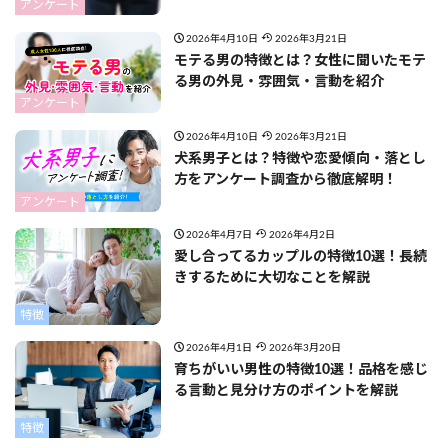
アンケート
2026年4月10日
2026年3月21日
モテる男の特徴とは？女性に聞いたモテ
る男の外見・雰囲気・言動を紹介
アンケート
2026年4月10日
2026年3月21日
犬系男子とは？特徴や恋愛傾向・落とし
方をアンケート調査から徹底解明！
アンケート
2026年4月7日
2026年4月2日
愛し合ってるカップルの特徴10選！長続
きするために大切なことを解説
特徴
2026年4月1日
2026年3月20日
育ちがいい男性の特徴10選！品格を感じ
る言動と見分け方のポイントを解説
特徴