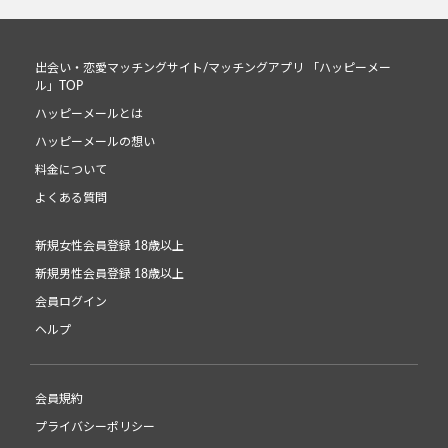
出会い・恋愛マッチングサイト/マッチングアプリ 「ハッピーメー
ル」TOP
ハッピーメールとは
ハッピーメールの想い
料金について
よくある質問
新規女性会員登録 18歳以上
新規男性会員登録 18歳以上
会員ログイン
ヘルプ
会員規約
プライバシーポリシー