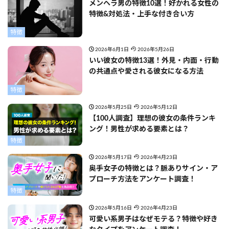
メンヘラ男の特徴10選！好かれる女性の
特徴&対処法・上手な付き合い方
特徴
2026年6月1日
2026年5月26日
いい彼女の特徴13選！外見・内面・行動
の共通点や愛される彼女になる方法
特徴
2026年5月25日
2026年5月12日
【100人調査】理想の彼女の条件ランキ
ング！男性が求める要素とは？
特徴
2026年5月17日
2026年4月23日
奥手女子の特徴とは？脈ありサイン・ア
プローチ方法をアンケート調査！
特徴
2026年5月16日
2026年4月23日
可愛い系男子はなぜモテる？特徴や好き