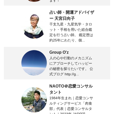
ます！
占い師・開運アドバイザ
ー 天宮日向子
干支九星・九星気学・タロ
ット・手相を用いた総合鑑
定を行う占い師。 鑑定歴は
約25年にわたり、個...
Group O'z
人の心や行動のメカニズム
にアプローチしてハッピー
の秘密を探りたいです。 公
式ブログ http://g...
NAOTO＠恋愛コンサル
タント
1984年生まれ｜恋愛コンサ
ルティングサービス「肉食
部」代表｜恋愛コンサルタ
ント｜2023年 JADP認...