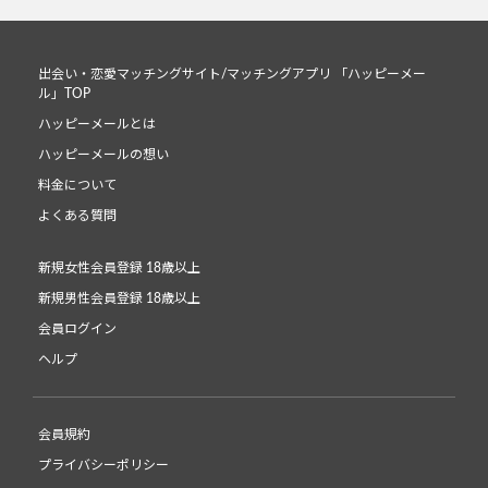
出会い・恋愛マッチングサイト/マッチングアプリ 「ハッピーメー
ル」TOP
ハッピーメールとは
ハッピーメールの想い
料金について
よくある質問
新規女性会員登録 18歳以上
新規男性会員登録 18歳以上
会員ログイン
ヘルプ
会員規約
プライバシーポリシー