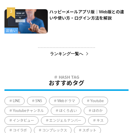
ハッピーメールアプリ版｜Web版との違
いや使い方・ログイン方法を解説
出会い
ランキング一覧へ
おすすめタグ
LINE
SNS
Webドラマ
Youtube
Youtubeチャンネル
ほくろ占い
ほのか
インタビュー
エンジェルナンバー
キス
コイラボ
コンプレックス
スポット