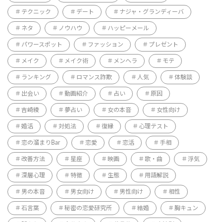
テクニック
デート
ナジャ・グランディーバ
ネタ
ノウハウ
ハッピーメール
パワースポット
ファッション
プレゼント
メイク
メイク術
メンヘラ
モテ
ランキング
ロマンス詐欺
人気
体験談
出会い
動画紹介
占い
原因
吉崎綾
夢占い
女の本音
女性向け
婚活
対処法
復縁
心理テスト
恋の溜まりBar
恋愛
恋活
手相
改善方法
星座
映画
歌・曲
浮気
深層心理
特徴
生態
用語解説
男の本音
男女向け
男性向け
相性
石言葉
秘密の恋愛研究所
結婚
胸キュン