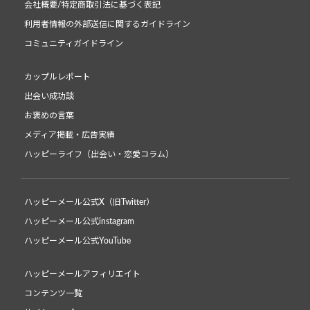
会社概要/特定商取引法に基づく表記
利用者情報の外部送信に関するガイドライン
コミュニティガイドライン
カップルレポート
出会い成功談
お褒めの言葉
メディア掲載・広告実績
ハッピーライフ（出会い・恋愛コラム）
ハッピーメール公式X（旧Twitter）
ハッピーメール公式instagram
ハッピーメール公式YouTube
ハッピーメールアフィリエイト
コンテンツ一覧