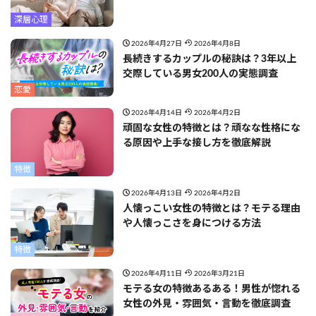
深層心理
2026年4月27日
2026年4月8日
長続きするカップルの秘訣は？3年以上
交際している男女200人の実態調査
恋愛
2026年4月14日
2026年4月2日
頑固な女性の特徴とは？頑なな性格にな
る原因や上手な接し方を徹底解説
特徴
2026年4月13日
2026年4月2日
人懐っこい女性の特徴とは？モテる理由
や人懐っこさを身につける方法
特徴
2026年4月11日
2026年3月21日
モテる女の特徴あるある！男性が惚れる
女性の外見・雰囲気・言動を徹底調査