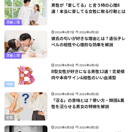
男性が「愛してる」と言う時の心理8
選！本当に愛してる女性に取る行動とは
深層心理
2026年6月7日
2026年6月3日
彼氏の匂いが好きな理由とは？遺伝子レ
ベルの相性や心理的な効果を解説
深層心理
2026年6月4日
2026年6月2日
B型女性が好きになる男性12選！恋愛傾
向や本命サイン&相性のいい血液型
特徴
2026年6月4日
2026年6月2日
「沼る」の意味とは？使い方・類語&異
性を沼らせる男女の特徴を解説
定義
2026年6月3日
2026年6月2日