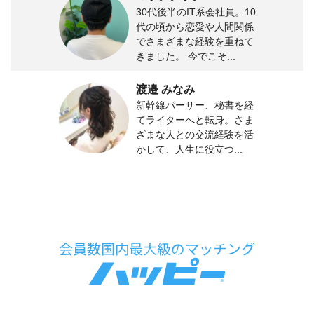
30代後半のIT系会社員。10
代の頃から恋愛や人間関係
でさまざまな経験を重ねて
きました。 今でこそ...
渡邉 みなみ
新幹線パーサー、秘書を経
てライターへと転身。さま
ざまな人との交流経験を活
かして、人生に役立つ...