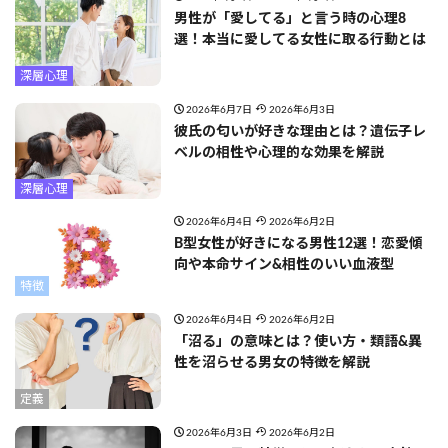
男性が「愛してる」と言う時の心理8
選！本当に愛してる女性に取る行動とは
深層心理
2026年6月7日
2026年6月3日
彼氏の匂いが好きな理由とは？遺伝子レ
ベルの相性や心理的な効果を解説
深層心理
2026年6月4日
2026年6月2日
B型女性が好きになる男性12選！恋愛傾
向や本命サイン&相性のいい血液型
特徴
2026年6月4日
2026年6月2日
「沼る」の意味とは？使い方・類語&異
性を沼らせる男女の特徴を解説
定義
2026年6月3日
2026年6月2日