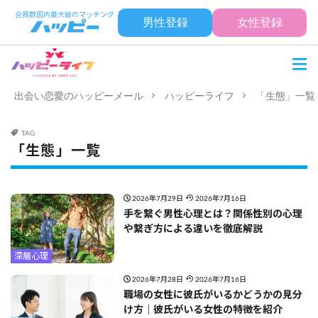
男性登録
女性登録
出会い恋愛のハッピーメール
ハッピーライフ
「生態」一覧
TAG
「生態」一覧
2026年7月29日
2026年7月16日
手を繋ぐ男性心理とは？関係性別の心理
や繋ぎ方による違いを徹底解説
深層心理
2026年7月28日
2026年7月16日
職場の女性に彼氏がいるかどうかの見分
け方｜彼氏がいる女性の特徴を紹介