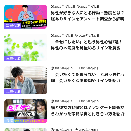
2026年7月12日
2026年7月2日
男性が好きな人にとる行動・態度とは？
脈ありサインをアンケート調査から解明
深層心理
2026年7月1日
2026年6月27日
「幸せにしたい」と思う男性心理7選！
男性の本気度を見極めるサインを解説
深層心理
2026年6月15日
2026年6月9日
「会いたくてたまらない」と思う男性心
理｜会いたくなる瞬間やサインを紹介
深層心理
2026年6月11日
2026年5月28日
猫系彼女の特徴とは？アンケート調査か
らわかった恋愛傾向と付き合い方を紹介
特徴
2026年6月7日
2026年6月3日