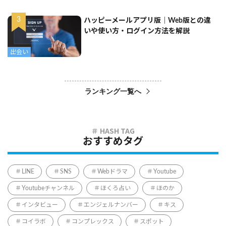
ハッピーメールアプリ版｜Web版との違
いや使い方・ログイン方法を解説
出会い
ランキング一覧へ
おすすめタグ
LINE
SNS
Webドラマ
Youtube
Youtubeチャンネル
ほくろ占い
ほのか
インタビュー
エンジェルナンバー
キス
コイラボ
コンプレックス
スポット