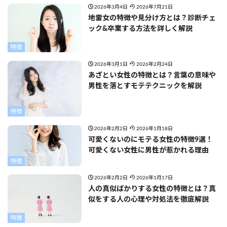
2026年3月4日
2026年7月21日
地雷女の特徴や見分け方とは？診断チェ
ック&卒業する方法を詳しく解説
特徴
2026年3月1日
2026年2月24日
あざとい女性の特徴とは？言葉の意味や
男性を落とすモテテクニックを解説
特徴
2026年2月2日
2026年1月18日
可愛くないのにモテる女性の特徴9選！
可愛くない女性に男性が惹かれる理由
特徴
2026年2月2日
2026年1月17日
人の真似ばかりする女性の特徴とは？真
似をする人の心理や対処法を徹底解説
特徴