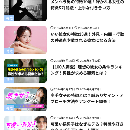
メンヘラ男の特徴10選！好かれる女性の
特徴&対処法・上手な付き合い方
特徴
2026年6月1日
2026年5月26日
いい彼女の特徴13選！外見・内面・行動
の共通点や愛される彼女になる方法
特徴
2026年5月25日
2026年5月12日
【100人調査】理想の彼女の条件ランキ
ング！男性が求める要素とは？
特徴
2026年5月17日
2026年4月23日
奥手女子の特徴とは？脈ありサイン・ア
プローチ方法をアンケート調査！
特徴
2026年5月16日
2026年4月23日
可愛い系男子はなぜモテる？特徴や好き