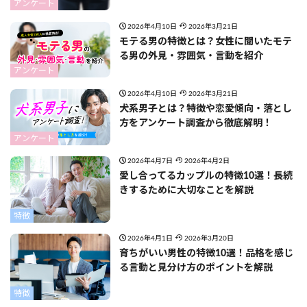
アンケート
2026年4月10日
2026年3月21日
モテる男の特徴とは？女性に聞いたモテ
る男の外見・雰囲気・言動を紹介
アンケート
2026年4月10日
2026年3月21日
犬系男子とは？特徴や恋愛傾向・落とし
方をアンケート調査から徹底解明！
アンケート
2026年4月7日
2026年4月2日
愛し合ってるカップルの特徴10選！長続
きするために大切なことを解説
特徴
2026年4月1日
2026年3月20日
育ちがいい男性の特徴10選！品格を感じ
る言動と見分け方のポイントを解説
特徴