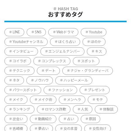
おすすめタグ
LINE
SNS
Webドラマ
Youtube
Youtubeチャンネル
ほくろ占い
ほのか
インタビュー
エンジェルナンバー
キス
コイラボ
コンプレックス
スポット
テクニック
デート
ナジャ・グランディーバ
ネタ
ノウハウ
ハッピーメール
パワースポット
ファッション
プレゼント
メイク
メイク術
メンヘラ
モテ
ランキング
ロマンス詐欺
人気
体験談
出会い
動画紹介
占い
原因
吉崎綾
夢占い
女の本音
女性向け