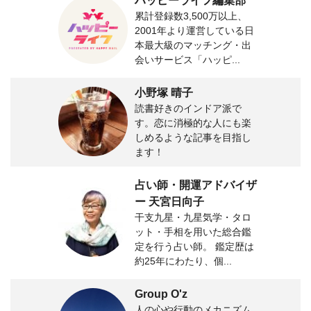
ハッピーライフ編集部
累計登録数3,500万以上、
2001年より運営している日
本最大級のマッチング・出
会いサービス「ハッピ...
小野塚 晴子
読書好きのインドア派で
す。恋に消極的な人にも楽
しめるような記事を目指し
ます！
占い師・開運アドバイザ
ー 天宮日向子
干支九星・九星気学・タロ
ット・手相を用いた総合鑑
定を行う占い師。 鑑定歴は
約25年にわたり、個...
Group O'z
人の心や行動のメカニズム