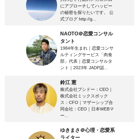
にアプローチしてハッピー
の秘密を探りたいです。 公
式ブログ http://g...
NAOTO＠恋愛コンサル
タント
1984年生まれ｜恋愛コンサ
ルティングサービス「肉食
部」代表｜恋愛コンサルタ
ント｜2023年 JADP認...
鈴江 憲
株式会社ブシドー：CEO｜
株式会社ミックスボック
ス：CFO｜マザーシップ合
同会社：CEO｜日本WEBマ
ー...
ゆきまさ＠心理・恋愛系
ライター