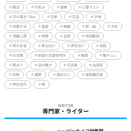
婚活
対処法
復縁
心理テスト
恋の溜まりBar
恋愛
恋活
手相
改善方法
星座
映画
歌・曲
浮気
深層心理
特徴
生態
用語解説
男の本音
男女向け
男性向け
相性
石言葉
秘密の恋愛研究所
結婚
胸キュン
脈あり
自分磨き
花言葉
血液型
診断
運勢
運命の人
遠距離恋愛
野呂佳代
顔
専門家・ライター