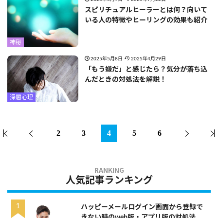
スピリチュアルヒーラーとは何？向いて
いる人の特徴やヒーリングの効果も紹介
神秘
2025年5月8日
2025年4月29日
「もう嫌だ」と感じたら？気分が落ち込
んだときの対処法を解説！
深層心理
2
3
4
5
6
人気記事ランキング
ハッピーメールログイン画面から登録で
きない時のweb版・アプリ版の対処法