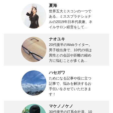
夏海
世界五大ミスコンの一つで
ある、ミススプラナショナ
ルの2019年日本代表兼、ネ
イルサロン経営をして...
ナオユキ
20代後半のWebライター。
男子校出身で、10代の頃は
異性との会話や距離の縮め
方に悩むことが多くあ...
ハセガワ
ためになる記事や役に立つ
記事で、悩みを解決するお
手伝いをさせていただきま
す！
マケノノケノ
30代後半のIT系会社員。10