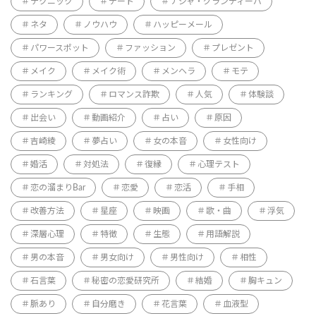
テクニック
デート
ナジャ・グランディーバ
ネタ
ノウハウ
ハッピーメール
パワースポット
ファッション
プレゼント
メイク
メイク術
メンヘラ
モテ
ランキング
ロマンス詐欺
人気
体験談
出会い
動画紹介
占い
原因
吉崎綾
夢占い
女の本音
女性向け
婚活
対処法
復縁
心理テスト
恋の溜まりBar
恋愛
恋活
手相
改善方法
星座
映画
歌・曲
浮気
深層心理
特徴
生態
用語解説
男の本音
男女向け
男性向け
相性
石言葉
秘密の恋愛研究所
結婚
胸キュン
脈あり
自分磨き
花言葉
血液型