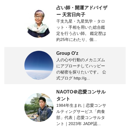
占い師・開運アドバイザ
ー 天宮日向子
干支九星・九星気学・タロ
ット・手相を用いた総合鑑
定を行う占い師。 鑑定歴は
約25年にわたり、個...
Group O'z
人の心や行動のメカニズム
にアプローチしてハッピー
の秘密を探りたいです。 公
式ブログ http://g...
NAOTO＠恋愛コンサル
タント
1984年生まれ｜恋愛コンサ
ルティングサービス「肉食
部」代表｜恋愛コンサルタ
ント｜2023年 JADP認...