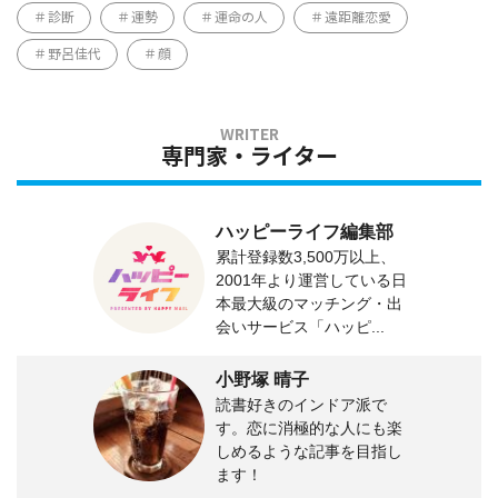
診断
運勢
運命の人
遠距離恋愛
野呂佳代
顔
専門家・ライター
ハッピーライフ編集部
累計登録数3,500万以上、
2001年より運営している日
本最大級のマッチング・出
会いサービス「ハッピ...
小野塚 晴子
読書好きのインドア派で
す。恋に消極的な人にも楽
しめるような記事を目指し
ます！