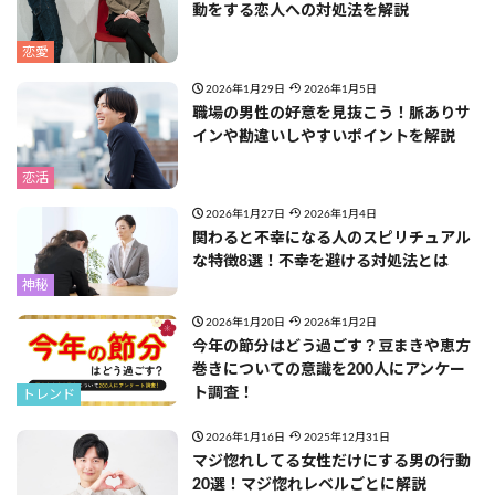
動をする恋人への対処法を解説
恋愛
2026年1月29日
2026年1月5日
職場の男性の好意を見抜こう！脈ありサ
インや勘違いしやすいポイントを解説
恋活
2026年1月27日
2026年1月4日
関わると不幸になる人のスピリチュアル
な特徴8選！不幸を避ける対処法とは
神秘
2026年1月20日
2026年1月2日
今年の節分はどう過ごす？豆まきや恵方
巻きについての意識を200人にアンケー
ト調査！
トレンド
2026年1月16日
2025年12月31日
マジ惚れしてる女性だけにする男の行動
20選！マジ惚れレベルごとに解説