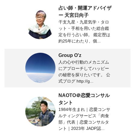
占い師・開運アドバイザ
ー 天宮日向子
干支九星・九星気学・タロ
ット・手相を用いた総合鑑
定を行う占い師。 鑑定歴は
約25年にわたり、個...
Group O'z
人の心や行動のメカニズム
にアプローチしてハッピー
の秘密を探りたいです。 公
式ブログ http://g...
NAOTO＠恋愛コンサル
タント
1984年生まれ｜恋愛コンサ
ルティングサービス「肉食
部」代表｜恋愛コンサルタ
ント｜2023年 JADP認...