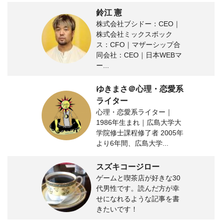
鈴江 憲
株式会社ブシドー：CEO｜
株式会社ミックスボック
ス：CFO｜マザーシップ合
同会社：CEO｜日本WEBマ
ー...
ゆきまさ＠心理・恋愛系
ライター
心理・恋愛系ライター｜
1986年生まれ｜広島大学大
学院修士課程修了者 2005年
より6年間、広島大学...
スズキコージロー
ゲームと喫茶店が好きな30
代男性です。読んだ方が幸
せになれるような記事を書
きたいです！