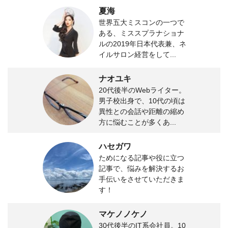
夏海
世界五大ミスコンの一つで
ある、ミススプラナショナ
ルの2019年日本代表兼、ネ
イルサロン経営をして...
ナオユキ
20代後半のWebライター。
男子校出身で、10代の頃は
異性との会話や距離の縮め
方に悩むことが多くあ...
ハセガワ
ためになる記事や役に立つ
記事で、悩みを解決するお
手伝いをさせていただきま
す！
マケノノケノ
30代後半のIT系会社員。10