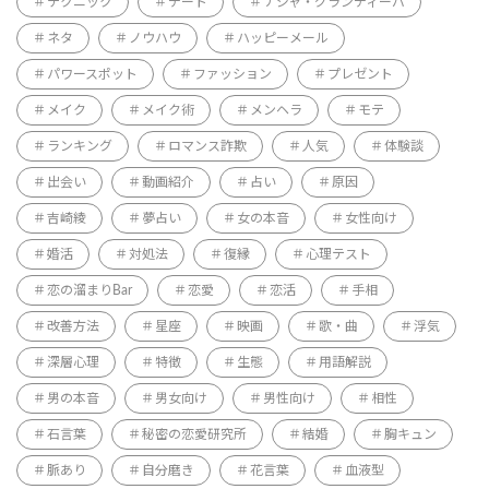
テクニック
デート
ナジャ・グランディーバ
ネタ
ノウハウ
ハッピーメール
パワースポット
ファッション
プレゼント
メイク
メイク術
メンヘラ
モテ
ランキング
ロマンス詐欺
人気
体験談
出会い
動画紹介
占い
原因
吉崎綾
夢占い
女の本音
女性向け
婚活
対処法
復縁
心理テスト
恋の溜まりBar
恋愛
恋活
手相
改善方法
星座
映画
歌・曲
浮気
深層心理
特徴
生態
用語解説
男の本音
男女向け
男性向け
相性
石言葉
秘密の恋愛研究所
結婚
胸キュン
脈あり
自分磨き
花言葉
血液型