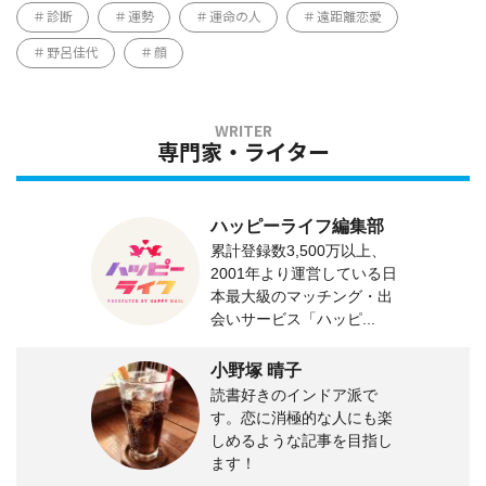
診断
運勢
運命の人
遠距離恋愛
野呂佳代
顔
専門家・ライター
ハッピーライフ編集部
累計登録数3,500万以上、
2001年より運営している日
本最大級のマッチング・出
会いサービス「ハッピ...
小野塚 晴子
読書好きのインドア派で
す。恋に消極的な人にも楽
しめるような記事を目指し
ます！