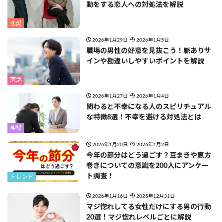
動をする恋人への対処法を解説
恋愛
2026年1月29日
2026年1月5日
職場の男性の好意を見抜こう！脈ありサ
インや勘違いしやすいポイントを解説
恋活
2026年1月27日
2026年1月4日
関わると不幸になる人のスピリチュアル
な特徴8選！不幸を避ける対処法とは
神秘
2026年1月20日
2026年1月2日
今年の節分はどう過ごす？豆まきや恵方
巻きについての意識を200人にアンケー
ト調査！
トレンド
2026年1月16日
2025年12月31日
マジ惚れしてる女性だけにする男の行動
20選！マジ惚れレベルごとに解説