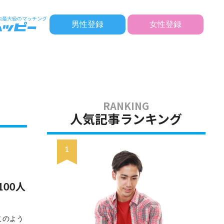
男性登録
女性登録
人気記事ランキング
00人
このよう