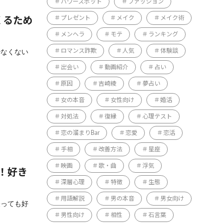
パワースポット
ファッション
プレゼント
メイク
メイク術
くるため
メンヘラ
モテ
ランキング
ロマンス詐欺
人気
体験談
少なくない
出会い
動画紹介
占い
原因
吉崎綾
夢占い
女の本音
女性向け
婚活
対処法
復縁
心理テスト
恋の溜まりBar
恋愛
恋活
手相
改善方法
星座
映画
歌・曲
浮気
！好き
深層心理
特徴
生態
用語解説
男の本音
男女向け
経っても好
男性向け
相性
石言葉