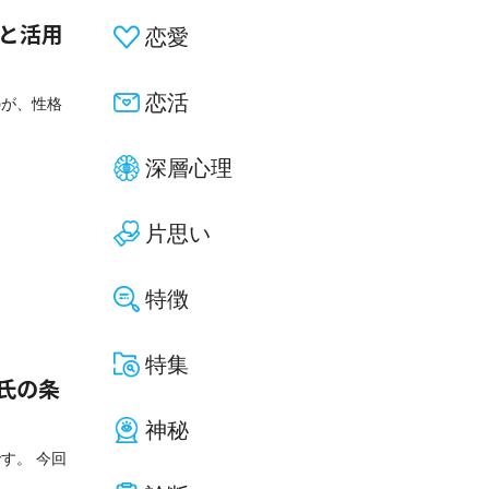
一覧と活用
恋愛
恋活
のが、性格
深層心理
片思い
特徴
特集
氏の条
神秘
す。 今回