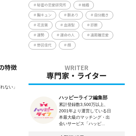
秘密の恋愛研究所
結婚
胸キュン
脈あり
自分磨き
花言葉
血液型
診断
運勢
運命の人
遠距離恋愛
野呂佳代
顔
の特徴
専門家・ライター
ばれない」
ハッピーライフ編集部
累計登録数3,500万以上、
2001年より運営している日
本最大級のマッチング・出
会いサービス「ハッピ...