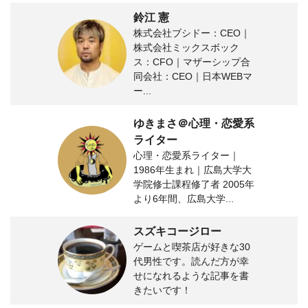
鈴江 憲
株式会社ブシドー：CEO｜
株式会社ミックスボック
ス：CFO｜マザーシップ合
同会社：CEO｜日本WEBマ
ー...
ゆきまさ＠心理・恋愛系
ライター
心理・恋愛系ライター｜
1986年生まれ｜広島大学大
学院修士課程修了者 2005年
より6年間、広島大学...
スズキコージロー
ゲームと喫茶店が好きな30
代男性です。読んだ方が幸
せになれるような記事を書
きたいです！