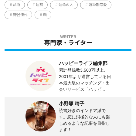
診断
運勢
運命の人
遠距離恋愛
野呂佳代
顔
専門家・ライター
ハッピーライフ編集部
累計登録数3,500万以上、
2001年より運営している日
本最大級のマッチング・出
会いサービス「ハッピ...
小野塚 晴子
読書好きのインドア派で
す。恋に消極的な人にも楽
しめるような記事を目指し
ます！