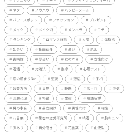
テクニック
デート
ナジャ・グランディーバ
ネタ
ノウハウ
ハッピーメール
パワースポット
ファッション
プレゼント
メイク
メイク術
メンヘラ
モテ
ランキング
ロマンス詐欺
人気
体験談
出会い
動画紹介
占い
原因
吉崎綾
夢占い
女の本音
女性向け
婚活
対処法
復縁
心理テスト
恋の溜まりBar
恋愛
恋活
手相
改善方法
星座
映画
歌・曲
浮気
深層心理
特徴
生態
用語解説
男の本音
男女向け
男性向け
相性
石言葉
秘密の恋愛研究所
結婚
胸キュン
脈あり
自分磨き
花言葉
血液型