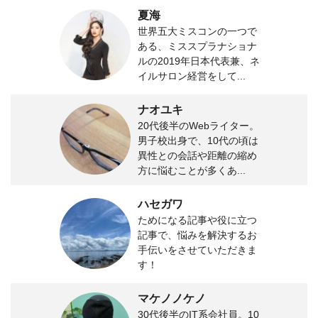
夏海
世界五大ミスコンの一つで
ある、ミススプラナショナ
ルの2019年日本代表兼、ネ
イルサロン経営をして...
ナオユキ
20代後半のWebライター。
男子校出身で、10代の頃は
異性との会話や距離の縮め
方に悩むことが多くあ...
ハセガワ
ためになる記事や役に立つ
記事で、悩みを解決するお
手伝いをさせていただきま
す！
マケノノケノ
30代後半のIT系会社員。10