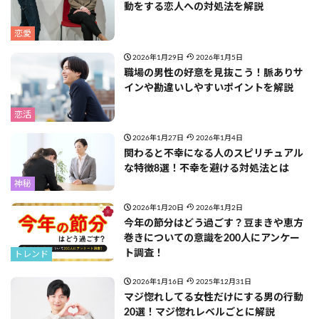
動をする恋人への対処法を解説
恋愛
2026年1月29日
2026年1月5日
職場の男性の好意を見抜こう！脈ありサ
インや勘違いしやすいポイントを解説
恋活
2026年1月27日
2026年1月4日
関わると不幸になる人のスピリチュアル
な特徴8選！不幸を避ける対処法とは
神秘
2026年1月20日
2026年1月2日
今年の節分はどう過ごす？豆まきや恵方
巻きについての意識を200人にアンケー
ト調査！
トレンド
2026年1月16日
2025年12月31日
マジ惚れしてる女性だけにする男の行動
20選！マジ惚れレベルごとに解説