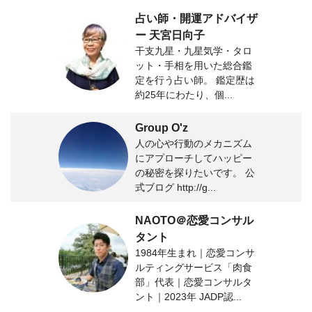
占い師・開運アドバイザ
ー 天宮日向子
干支九星・九星気学・タロ
ット・手相を用いた総合鑑
定を行う占い師。 鑑定歴は
約25年にわたり、個...
Group O'z
人の心や行動のメカニズム
にアプローチしてハッピー
の秘密を探りたいです。 公
式ブログ http://g...
NAOTO＠恋愛コンサル
タント
1984年生まれ｜恋愛コンサ
ルティングサービス「肉食
部」代表｜恋愛コンサルタ
ント｜2023年 JADP認...