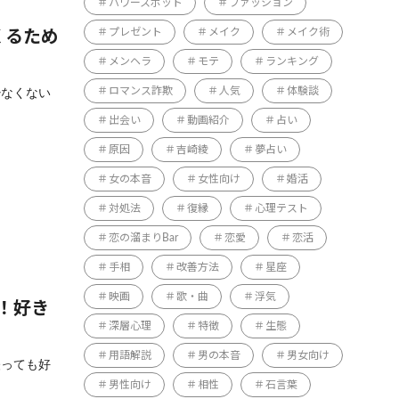
パワースポット
ファッション
プレゼント
メイク
メイク術
くるため
メンヘラ
モテ
ランキング
ロマンス詐欺
人気
体験談
少なくない
出会い
動画紹介
占い
原因
吉崎綾
夢占い
女の本音
女性向け
婚活
対処法
復縁
心理テスト
恋の溜まりBar
恋愛
恋活
手相
改善方法
星座
映画
歌・曲
浮気
！好き
深層心理
特徴
生態
用語解説
男の本音
男女向け
経っても好
男性向け
相性
石言葉