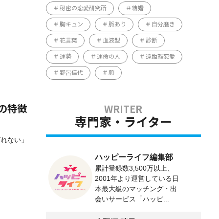
秘密の恋愛研究所
結婚
胸キュン
脈あり
自分磨き
花言葉
血液型
診断
運勢
運命の人
遠距離恋愛
野呂佳代
顔
の特徴
専門家・ライター
ばれない」
ハッピーライフ編集部
累計登録数3,500万以上、
2001年より運営している日
本最大級のマッチング・出
会いサービス「ハッピ...