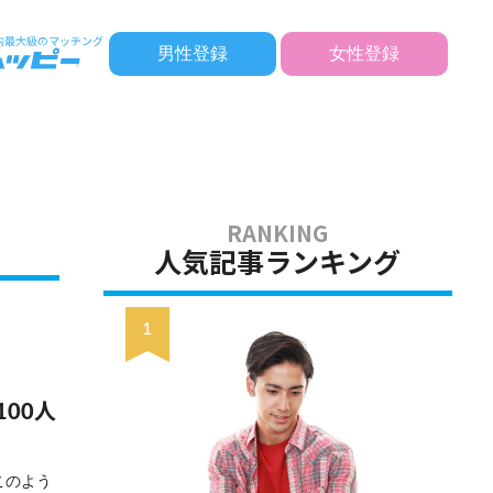
男性登録
女性登録
人気記事ランキング
00人
このよう