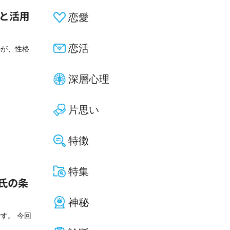
一覧と活用
恋愛
恋活
のが、性格
深層心理
片思い
特徴
特集
氏の条
神秘
す。 今回