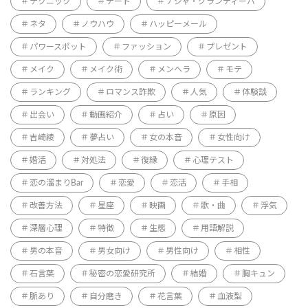
テクニック
デート
ナジャ・グランディーバ
ネタ
ノウハウ
ハッピーメール
パワースポット
ファッション
プレゼント
メイク
メイク術
メンヘラ
モテ
ランキング
ロマンス詐欺
人気
体験談
出会い
動画紹介
占い
原因
吉崎綾
夢占い
女の本音
女性向け
婚活
対処法
復縁
心理テスト
恋の溜まりBar
恋愛
恋活
手相
改善方法
星座
映画
歌・曲
浮気
深層心理
特徴
生態
用語解説
男の本音
男女向け
男性向け
相性
石言葉
秘密の恋愛研究所
結婚
胸キュン
脈あり
自分磨き
花言葉
血液型