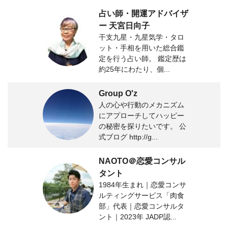
占い師・開運アドバイザ
ー 天宮日向子
干支九星・九星気学・タロ
ット・手相を用いた総合鑑
定を行う占い師。 鑑定歴は
約25年にわたり、個...
Group O'z
人の心や行動のメカニズム
にアプローチしてハッピー
の秘密を探りたいです。 公
式ブログ http://g...
NAOTO＠恋愛コンサル
タント
1984年生まれ｜恋愛コンサ
ルティングサービス「肉食
部」代表｜恋愛コンサルタ
ント｜2023年 JADP認...