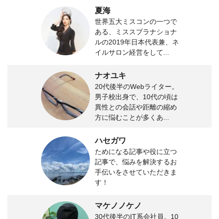
夏海
世界五大ミスコンの一つで
ある、ミススプラナショナ
ルの2019年日本代表兼、ネ
イルサロン経営をして...
ナオユキ
20代後半のWebライター。
男子校出身で、10代の頃は
異性との会話や距離の縮め
方に悩むことが多くあ...
ハセガワ
ためになる記事や役に立つ
記事で、悩みを解決するお
手伝いをさせていただきま
す！
マケノノケノ
30代後半のIT系会社員。10