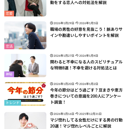
動をする恋人への対処法を解説
恋愛
2026年1月29日
2026年1月5日
職場の男性の好意を見抜こう！脈ありサ
インや勘違いしやすいポイントを解説
恋活
2026年1月27日
2026年1月4日
関わると不幸になる人のスピリチュアル
な特徴8選！不幸を避ける対処法とは
神秘
2026年1月20日
2026年1月2日
今年の節分はどう過ごす？豆まきや恵方
巻きについての意識を200人にアンケー
ト調査！
トレンド
2026年1月16日
2025年12月31日
マジ惚れしてる女性だけにする男の行動
20選！マジ惚れレベルごとに解説