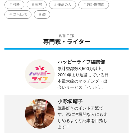
診断
運勢
運命の人
遠距離恋愛
野呂佳代
顔
専門家・ライター
ハッピーライフ編集部
累計登録数3,500万以上、
2001年より運営している日
本最大級のマッチング・出
会いサービス「ハッピ...
小野塚 晴子
読書好きのインドア派で
す。恋に消極的な人にも楽
しめるような記事を目指し
ます！