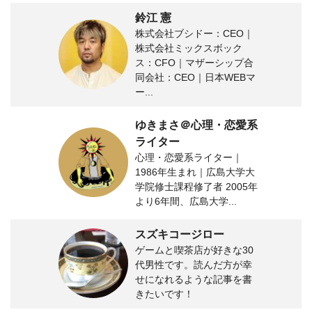
鈴江 憲
株式会社ブシドー：CEO｜
株式会社ミックスボック
ス：CFO｜マザーシップ合
同会社：CEO｜日本WEBマ
ー...
ゆきまさ＠心理・恋愛系
ライター
心理・恋愛系ライター｜
1986年生まれ｜広島大学大
学院修士課程修了者 2005年
より6年間、広島大学...
スズキコージロー
ゲームと喫茶店が好きな30
代男性です。読んだ方が幸
せになれるような記事を書
きたいです！