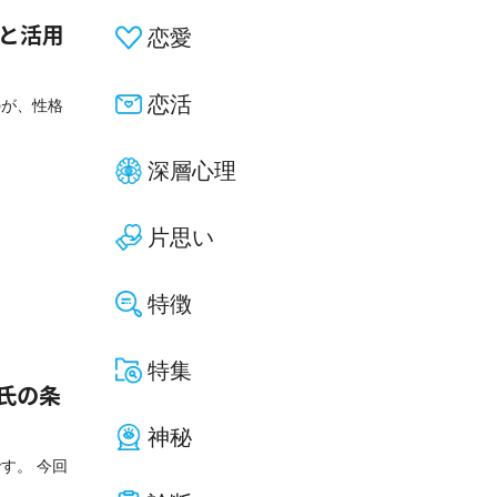
一覧と活用
恋愛
恋活
のが、性格
深層心理
片思い
特徴
特集
氏の条
神秘
す。 今回