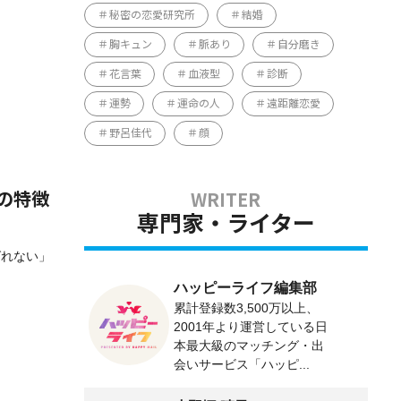
秘密の恋愛研究所
結婚
胸キュン
脈あり
自分磨き
花言葉
血液型
診断
運勢
運命の人
遠距離恋愛
野呂佳代
顔
の特徴
専門家・ライター
ばれない」
ハッピーライフ編集部
累計登録数3,500万以上、
2001年より運営している日
本最大級のマッチング・出
会いサービス「ハッピ...