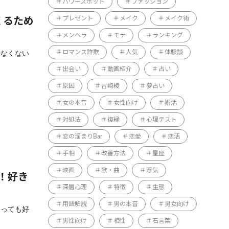
パワースポット
ファッション
プレゼント
メイク
メイク術
くるため
メンヘラ
モテ
ランキング
ロマンス詐欺
人気
体験談
少なくない
出会い
動画紹介
占い
原因
吉崎綾
夢占い
女の本音
女性向け
婚活
対処法
復縁
心理テスト
恋の溜まりBar
恋愛
恋活
手相
改善方法
星座
映画
歌・曲
浮気
！好き
深層心理
特徴
生態
用語解説
男の本音
男女向け
経っても好
男性向け
相性
石言葉