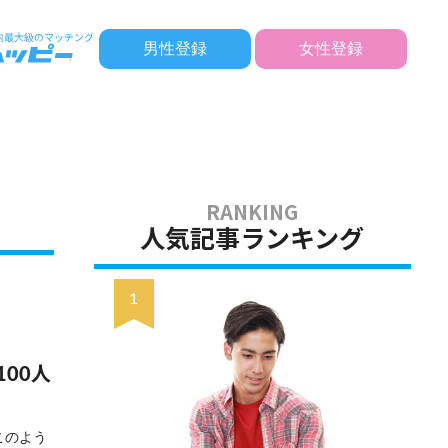
男性登録
女性登録
人気記事ランキング
00人
このよう