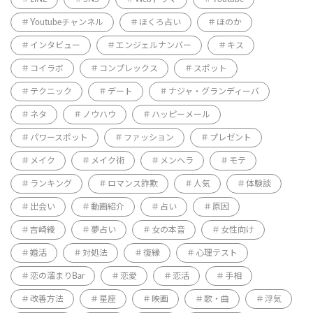
Youtubeチャンネル
ほくろ占い
ほのか
インタビュー
エンジェルナンバー
キス
コイラボ
コンプレックス
スポット
テクニック
デート
ナジャ・グランディーバ
ネタ
ノウハウ
ハッピーメール
パワースポット
ファッション
プレゼント
メイク
メイク術
メンヘラ
モテ
ランキング
ロマンス詐欺
人気
体験談
出会い
動画紹介
占い
原因
吉崎綾
夢占い
女の本音
女性向け
婚活
対処法
復縁
心理テスト
恋の溜まりBar
恋愛
恋活
手相
改善方法
星座
映画
歌・曲
浮気