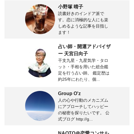
小野塚 晴子
読書好きのインドア派で
す。恋に消極的な人にも楽
しめるような記事を目指し
ます！
占い師・開運アドバイザ
ー 天宮日向子
干支九星・九星気学・タロ
ット・手相を用いた総合鑑
定を行う占い師。 鑑定歴は
約25年にわたり、個...
Group O'z
人の心や行動のメカニズム
にアプローチしてハッピー
の秘密を探りたいです。 公
式ブログ http://g...
NAOTO＠恋愛コンサル