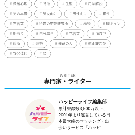
深層心理
特徴
生態
用語解説
男の本音
男女向け
男性向け
相性
石言葉
秘密の恋愛研究所
結婚
胸キュン
脈あり
自分磨き
花言葉
血液型
診断
運勢
運命の人
遠距離恋愛
野呂佳代
顔
専門家・ライター
ハッピーライフ編集部
累計登録数3,500万以上、
2001年より運営している日
本最大級のマッチング・出
会いサービス「ハッピ...