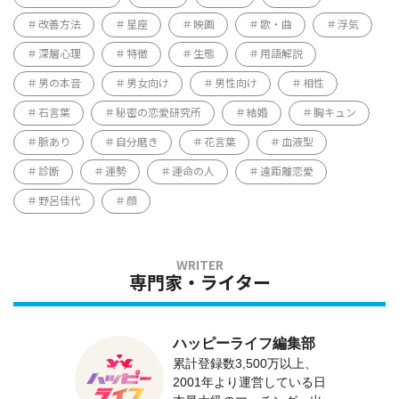
改善方法
星座
映画
歌・曲
浮気
深層心理
特徴
生態
用語解説
男の本音
男女向け
男性向け
相性
石言葉
秘密の恋愛研究所
結婚
胸キュン
脈あり
自分磨き
花言葉
血液型
診断
運勢
運命の人
遠距離恋愛
野呂佳代
顔
専門家・ライター
ハッピーライフ編集部
累計登録数3,500万以上、
2001年より運営している日