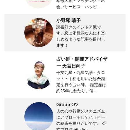
本最大級のマッチング・出
会いサービス「ハッピ...
小野塚 晴子
読書好きのインドア派で
す。恋に消極的な人にも楽
しめるような記事を目指し
ます！
占い師・開運アドバイザ
ー 天宮日向子
干支九星・九星気学・タロ
ット・手相を用いた総合鑑
定を行う占い師。 鑑定歴は
約25年にわたり、個...
Group O'z
人の心や行動のメカニズム
にアプローチしてハッピー
の秘密を探りたいです。 公
式ブログ http://g...