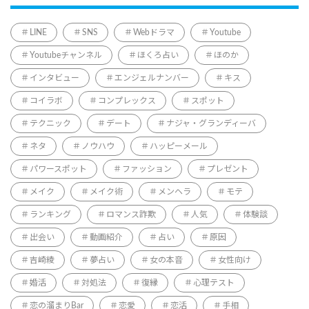
LINE
SNS
Webドラマ
Youtube
Youtubeチャンネル
ほくろ占い
ほのか
インタビュー
エンジェルナンバー
キス
コイラボ
コンプレックス
スポット
テクニック
デート
ナジャ・グランディーバ
ネタ
ノウハウ
ハッピーメール
パワースポット
ファッション
プレゼント
メイク
メイク術
メンヘラ
モテ
ランキング
ロマンス詐欺
人気
体験談
出会い
動画紹介
占い
原因
吉崎綾
夢占い
女の本音
女性向け
婚活
対処法
復縁
心理テスト
恋の溜まりBar
恋愛
恋活
手相