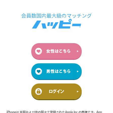
iPhoneは 米国および他の国々で登録されたApple Inc.の商標です。App