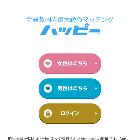
iPhoneは 米国および他の国々で登録されたApple Inc.の商標です。App