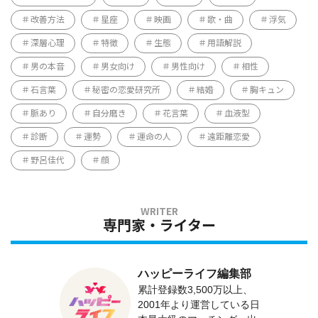
改善方法
星座
映画
歌・曲
浮気
深層心理
特徴
生態
用語解説
男の本音
男女向け
男性向け
相性
石言葉
秘密の恋愛研究所
結婚
胸キュン
脈あり
自分磨き
花言葉
血液型
診断
運勢
運命の人
遠距離恋愛
野呂佳代
顔
専門家・ライター
ハッピーライフ編集部
累計登録数3,500万以上、
2001年より運営している日