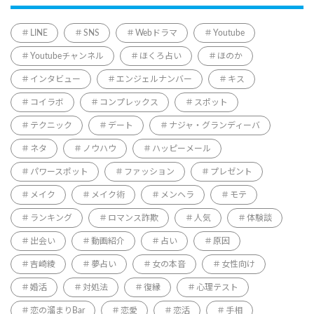
LINE
SNS
Webドラマ
Youtube
Youtubeチャンネル
ほくろ占い
ほのか
インタビュー
エンジェルナンバー
キス
コイラボ
コンプレックス
スポット
テクニック
デート
ナジャ・グランディーバ
ネタ
ノウハウ
ハッピーメール
パワースポット
ファッション
プレゼント
メイク
メイク術
メンヘラ
モテ
ランキング
ロマンス詐欺
人気
体験談
出会い
動画紹介
占い
原因
吉崎綾
夢占い
女の本音
女性向け
婚活
対処法
復縁
心理テスト
恋の溜まりBar
恋愛
恋活
手相