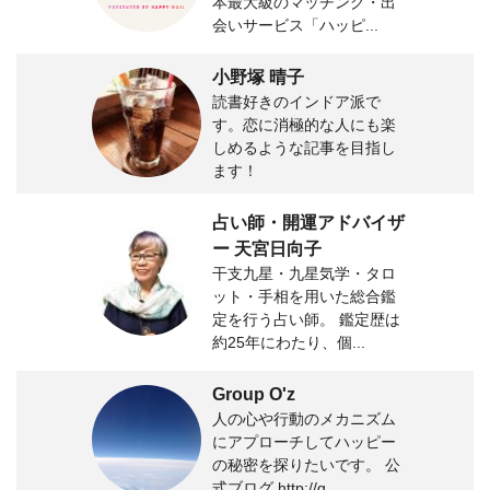
本最大級のマッチング・出
会いサービス「ハッピ...
小野塚 晴子
読書好きのインドア派で
す。恋に消極的な人にも楽
しめるような記事を目指し
ます！
占い師・開運アドバイザ
ー 天宮日向子
干支九星・九星気学・タロ
ット・手相を用いた総合鑑
定を行う占い師。 鑑定歴は
約25年にわたり、個...
Group O'z
人の心や行動のメカニズム
にアプローチしてハッピー
の秘密を探りたいです。 公
式ブログ http://g...