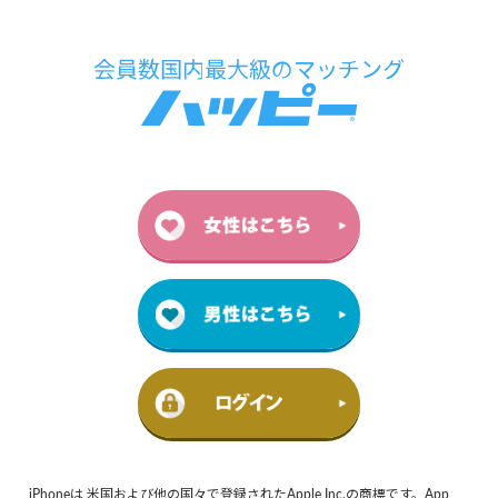
iPhoneは 米国および他の国々で登録されたApple Inc.の商標です。App