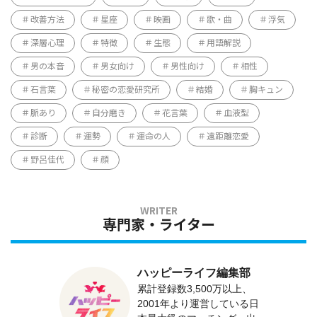
改善方法
星座
映画
歌・曲
浮気
深層心理
特徴
生態
用語解説
男の本音
男女向け
男性向け
相性
石言葉
秘密の恋愛研究所
結婚
胸キュン
脈あり
自分磨き
花言葉
血液型
診断
運勢
運命の人
遠距離恋愛
野呂佳代
顔
専門家・ライター
ハッピーライフ編集部
累計登録数3,500万以上、
2001年より運営している日