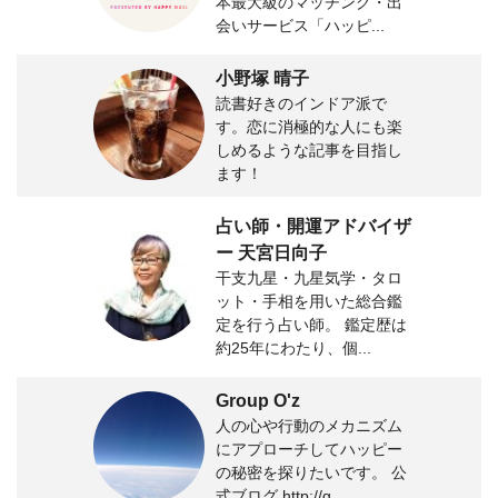
本最大級のマッチング・出
会いサービス「ハッピ...
小野塚 晴子
読書好きのインドア派で
す。恋に消極的な人にも楽
しめるような記事を目指し
ます！
占い師・開運アドバイザ
ー 天宮日向子
干支九星・九星気学・タロ
ット・手相を用いた総合鑑
定を行う占い師。 鑑定歴は
約25年にわたり、個...
Group O'z
人の心や行動のメカニズム
にアプローチしてハッピー
の秘密を探りたいです。 公
式ブログ http://g...