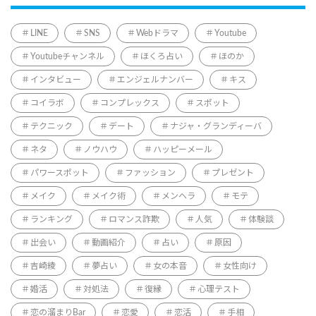
LINE
SNS
Webドラマ
Youtube
Youtubeチャンネル
ほくろ占い
ほのか
インタビュー
エンジェルナンバー
キス
コイラボ
コンプレックス
スポット
テクニック
デート
ナジャ・グランディーバ
ネタ
ノウハウ
ハッピーメール
パワースポット
ファッション
プレゼント
メイク
メイク術
メンヘラ
モテ
ランキング
ロマンス詐欺
人気
体験談
出会い
動画紹介
占い
原因
吉崎綾
夢占い
女の本音
女性向け
婚活
対処法
復縁
心理テスト
恋の溜まりBar
恋愛
恋活
手相