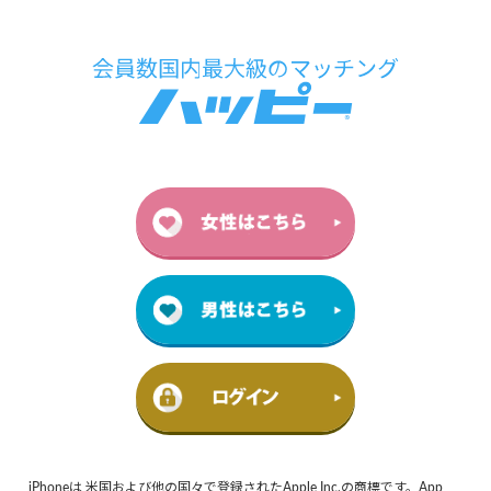
iPhoneは 米国および他の国々で登録されたApple Inc.の商標です。App