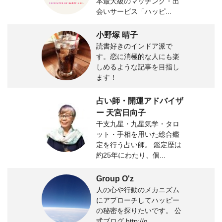
本最大級のマッチング・出
会いサービス「ハッピ...
小野塚 晴子
読書好きのインドア派で
す。恋に消極的な人にも楽
しめるような記事を目指し
ます！
占い師・開運アドバイザ
ー 天宮日向子
干支九星・九星気学・タロ
ット・手相を用いた総合鑑
定を行う占い師。 鑑定歴は
約25年にわたり、個...
Group O'z
人の心や行動のメカニズム
にアプローチしてハッピー
の秘密を探りたいです。 公
式ブログ http://g...