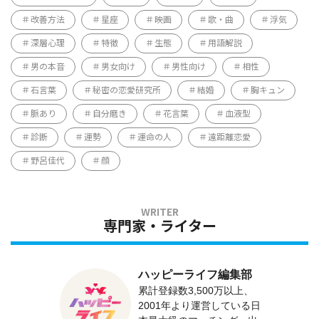
改善方法
星座
映画
歌・曲
浮気
深層心理
特徴
生態
用語解説
男の本音
男女向け
男性向け
相性
石言葉
秘密の恋愛研究所
結婚
胸キュン
脈あり
自分磨き
花言葉
血液型
診断
運勢
運命の人
遠距離恋愛
野呂佳代
顔
専門家・ライター
ハッピーライフ編集部
累計登録数3,500万以上、
2001年より運営している日