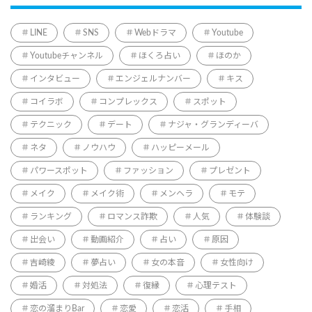
LINE
SNS
Webドラマ
Youtube
Youtubeチャンネル
ほくろ占い
ほのか
インタビュー
エンジェルナンバー
キス
コイラボ
コンプレックス
スポット
テクニック
デート
ナジャ・グランディーバ
ネタ
ノウハウ
ハッピーメール
パワースポット
ファッション
プレゼント
メイク
メイク術
メンヘラ
モテ
ランキング
ロマンス詐欺
人気
体験談
出会い
動画紹介
占い
原因
吉崎綾
夢占い
女の本音
女性向け
婚活
対処法
復縁
心理テスト
恋の溜まりBar
恋愛
恋活
手相