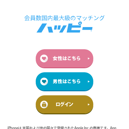
iPhoneは 米国および他の国々で登録されたApple Inc.の商標です。App