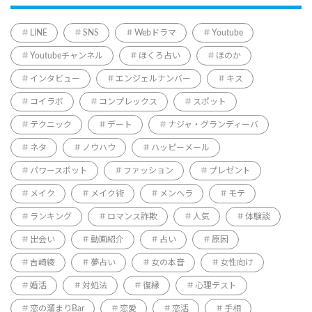
LINE
SNS
Webドラマ
Youtube
Youtubeチャンネル
ほくろ占い
ほのか
インタビュー
エンジェルナンバー
キス
コイラボ
コンプレックス
スポット
テクニック
デート
ナジャ・グランディーバ
ネタ
ノウハウ
ハッピーメール
パワースポット
ファッション
プレゼント
メイク
メイク術
メンヘラ
モテ
ランキング
ロマンス詐欺
人気
体験談
出会い
動画紹介
占い
原因
吉崎綾
夢占い
女の本音
女性向け
婚活
対処法
復縁
心理テスト
恋の溜まりBar
恋愛
恋活
手相