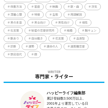
改善方法
星座
映画
歌・曲
浮気
深層心理
特徴
生態
用語解説
男の本音
男女向け
男性向け
相性
石言葉
秘密の恋愛研究所
結婚
胸キュン
脈あり
自分磨き
花言葉
血液型
診断
運勢
運命の人
遠距離恋愛
野呂佳代
顔
専門家・ライター
ハッピーライフ編集部
累計登録数3,500万以上、
2001年より運営している日