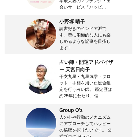
本最大級のマッチング・出
会いサービス「ハッピ...
小野塚 晴子
読書好きのインドア派で
す。恋に消極的な人にも楽
しめるような記事を目指し
ます！
占い師・開運アドバイザ
ー 天宮日向子
干支九星・九星気学・タロ
ット・手相を用いた総合鑑
定を行う占い師。 鑑定歴は
約25年にわたり、個...
Group O'z
人の心や行動のメカニズム
にアプローチしてハッピー
の秘密を探りたいです。 公
式ブログ http://g...