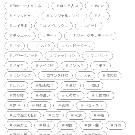
Youtubeチャンネル
ほくろ占い
ほのか
インタビュー
エンジェルナンバー
キス
コイラボ
コンプレックス
スポット
テクニック
デート
ナジャ・グランディーバ
ネタ
ノウハウ
ハッピーメール
パワースポット
ファッション
プレゼント
メイク
メイク術
メンヘラ
モテ
ランキング
ロマンス詐欺
人気
体験談
出会い
動画紹介
占い
原因
吉崎綾
夢占い
女の本音
女性向け
婚活
対処法
復縁
心理テスト
恋の溜まりBar
恋愛
恋活
手相
改善方法
星座
映画
歌・曲
浮気