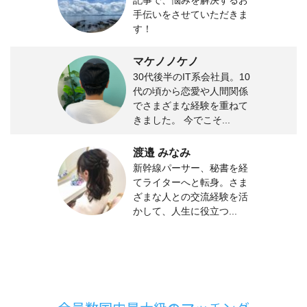
記事で、悩みを解決するお
手伝いをさせていただきま
す！
マケノノケノ
30代後半のIT系会社員。10
代の頃から恋愛や人間関係
でさまざまな経験を重ねて
きました。 今でこそ...
渡邉 みなみ
新幹線パーサー、秘書を経
てライターへと転身。さま
ざまな人との交流経験を活
かして、人生に役立つ...