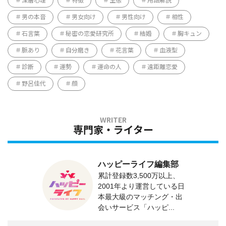
深層心理
特徴
生態
用語解説
男の本音
男女向け
男性向け
相性
石言葉
秘密の恋愛研究所
結婚
胸キュン
脈あり
自分磨き
花言葉
血液型
診断
運勢
運命の人
遠距離恋愛
野呂佳代
顔
専門家・ライター
ハッピーライフ編集部
累計登録数3,500万以上、
2001年より運営している日
本最大級のマッチング・出
会いサービス「ハッピ...