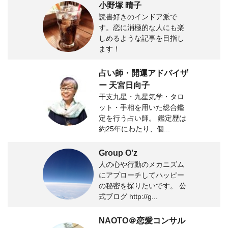
小野塚 晴子
読書好きのインドア派で
す。恋に消極的な人にも楽
しめるような記事を目指し
ます！
占い師・開運アドバイザ
ー 天宮日向子
干支九星・九星気学・タロ
ット・手相を用いた総合鑑
定を行う占い師。 鑑定歴は
約25年にわたり、個...
Group O'z
人の心や行動のメカニズム
にアプローチしてハッピー
の秘密を探りたいです。 公
式ブログ http://g...
NAOTO＠恋愛コンサル