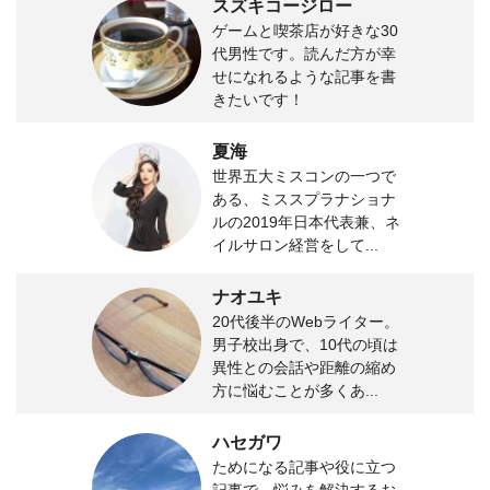
スズキコージロー
ゲームと喫茶店が好きな30
代男性です。読んだ方が幸
せになれるような記事を書
きたいです！
夏海
世界五大ミスコンの一つで
ある、ミススプラナショナ
ルの2019年日本代表兼、ネ
イルサロン経営をして...
ナオユキ
20代後半のWebライター。
男子校出身で、10代の頃は
異性との会話や距離の縮め
方に悩むことが多くあ...
ハセガワ
ためになる記事や役に立つ