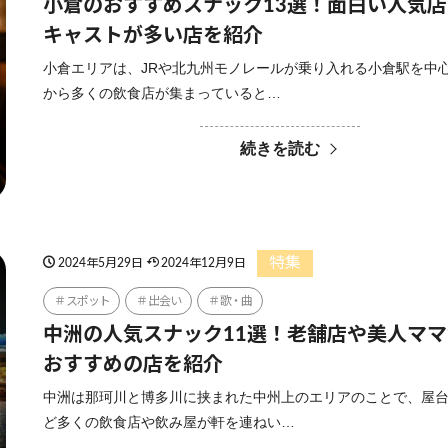
小倉のおすすめスナック13選！面白い人気
キャストが多い店を紹介
小倉エリアは、JRや北九州モノレールが乗り入れる小倉駅を中
から多くの飲食店が集まっていると…
続きを読む
特集
2024年5月29日
2024年12月9日
スポット
出会い
歌・曲
中洲の人気スナック11選！老舗店や美人マ
おすすめの店を紹介
中洲は那珂川と博多川に挟まれた中州上のエリアのことで、屋
ど多くの飲食店や飲み屋が軒を連ねい…