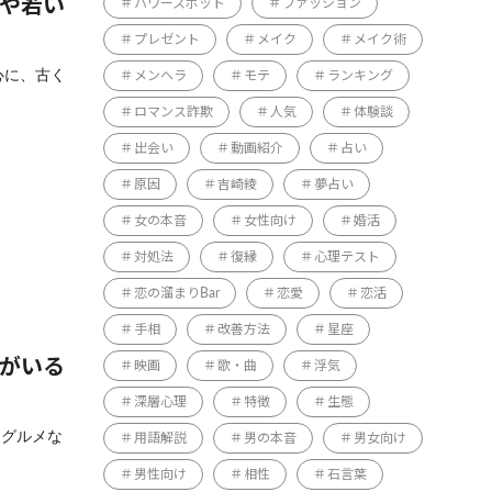
店や若い
パワースポット
ファッション
プレゼント
メイク
メイク術
心に、古く
メンヘラ
モテ
ランキング
ロマンス詐欺
人気
体験談
出会い
動画紹介
占い
原因
吉崎綾
夢占い
女の本音
女性向け
婚活
対処法
復縁
心理テスト
恋の溜まりBar
恋愛
恋活
手相
改善方法
星座
マがいる
映画
歌・曲
浮気
深層心理
特徴
生態
台グルメな
用語解説
男の本音
男女向け
男性向け
相性
石言葉