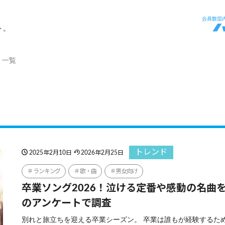
ト。
」一覧
トレンド
2025年2月10日
2026年2月25日
ランキング
歌・曲
男女向け
卒業ソング2026！泣ける定番や感動の名曲を
のアンケートで調査
別れと旅立ちを迎える卒業シーズン。 卒業は誰もが経験するた