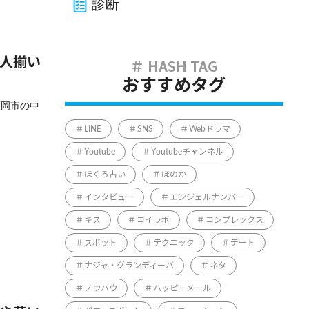
診断
美人揃い
おすすめタグ
福岡市の中
LINE
SNS
Webドラマ
Youtube
Youtubeチャンネル
ほくろ占い
ほのか
インタビュー
エンジェルナンバー
キス
コイラボ
コンプレックス
スポット
テクニック
デート
ナジャ・グランディーバ
ネタ
ノウハウ
ハッピーメール