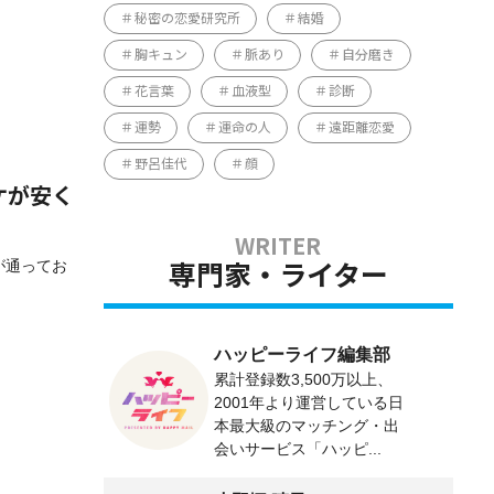
秘密の恋愛研究所
結婚
胸キュン
脈あり
自分磨き
花言葉
血液型
診断
運勢
運命の人
遠距離恋愛
野呂佳代
顔
ケが安く
が通ってお
専門家・ライター
ハッピーライフ編集部
累計登録数3,500万以上、
2001年より運営している日
本最大級のマッチング・出
会いサービス「ハッピ...